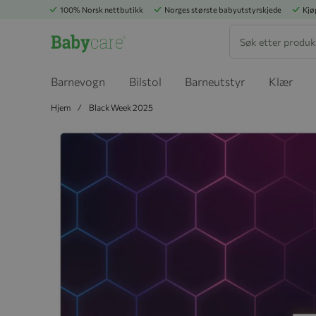
100% Norsk nettbutikk
Norges største babyutstyrskjede
Kjø
Søk
Barnevogn
Bilstol
Barneutstyr
Klær
Hjem
Black Week 2025