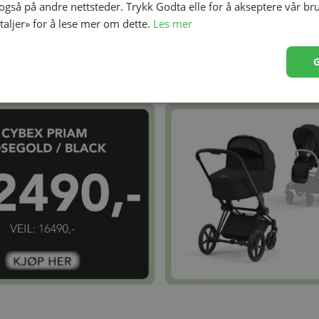
 også på andre nettsteder. Trykk Godta elle for å akseptere vår br
etaljer» for å lese mer om dette.
Les mer