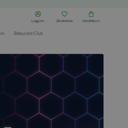
Logg inn
Ønskeliste
Handlekurv
jon
Babycare Club