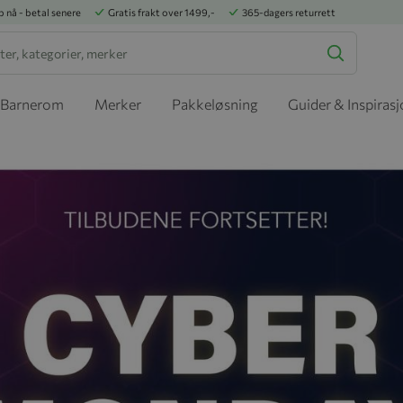
p nå - betal senere
Gratis frakt over 1499,-
365-dagers returrett
Barnerom
Merker
Pakkeløsning
Guider & Inspiras