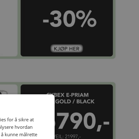
es for å sikre at
nalysere hvordan
r å kunne målrette