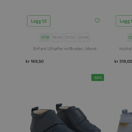
Legg til
Legg t
Størrelse
17/18
19/20
21/22
23/24
Stø
5
EnFant Ulltøfler m/Broderi, Morel
Huttel
kr 169,50
kr 319,0
-50%