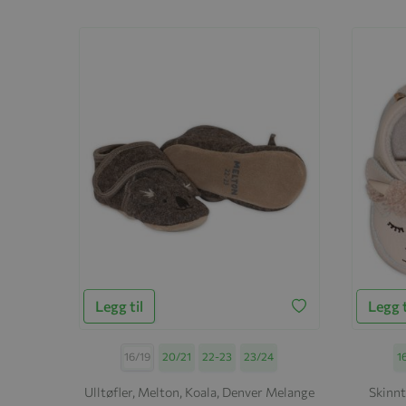
Legg til
Legg t
Størrelse
16/19
20/21
22-23
23/24
St
1
Ulltøfler, Melton, Koala, Denver Melange
Skinnt