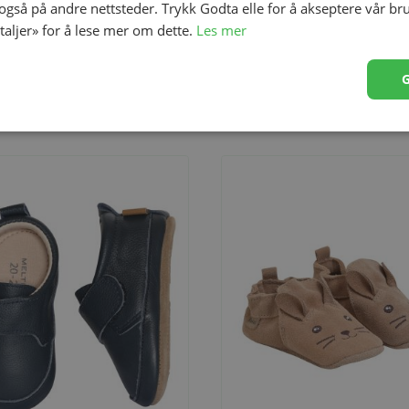
 også på andre nettsteder. Trykk Godta elle for å akseptere vår br
etaljer» for å lese mer om dette.
Les mer
Størrelse
20/21
22/23
23/24
Størrelse
20/21
22/23
23/24
on Skinntøfler, Owl Biscuit
Melton Lux Skinntøfler, Oxfo
0
kr 449,00