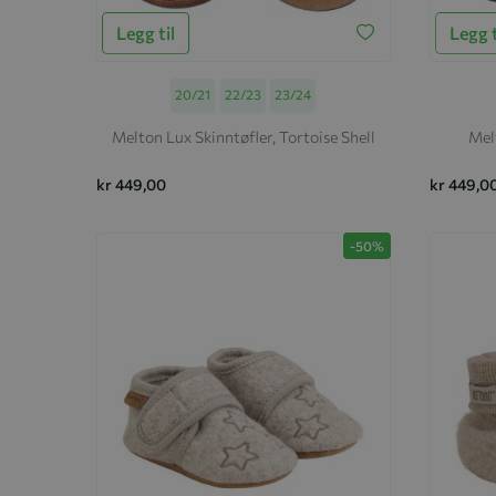
Legg til
Legg t
Størrelse
20/21
22/23
23/24
Melton Lux Skinntøfler, Tortoise Shell
Mel
kr 449,00
kr 449,0
-50%