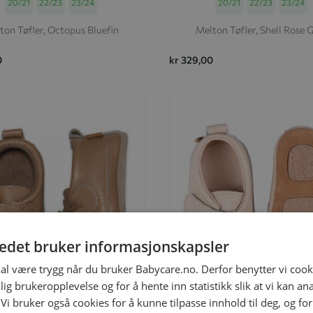
Størrelse
20/21
22/23
23/24
Størrelse
20/21
22/23
23/24
ton Tøfler, Octopus Bluefin
Melton Tøfler, Shell Rose 
0
kr 329,00
tedet bruker informasjonskapsler
kal være trygg når du bruker Babycare.no. Derfor benytter vi cooki
lig brukeropplevelse og for å hente inn statistikk slik at vi kan a
 Vi bruker også cookies for å kunne tilpasse innhold til deg, og fo
il
Legg til