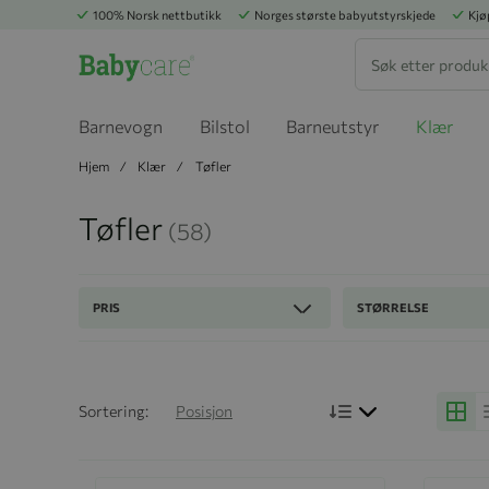
100% Norsk nettbutikk
Norges største babyutstyrskjede
Kjø
Søk
Barnevogn
Bilstol
Barneutstyr
Klær
Hjem
Klær
Tøfler
Tøfler
(58)
PRIS
STØRRELSE
Bruk synkende r
Sortering:
Posisjon
Grid