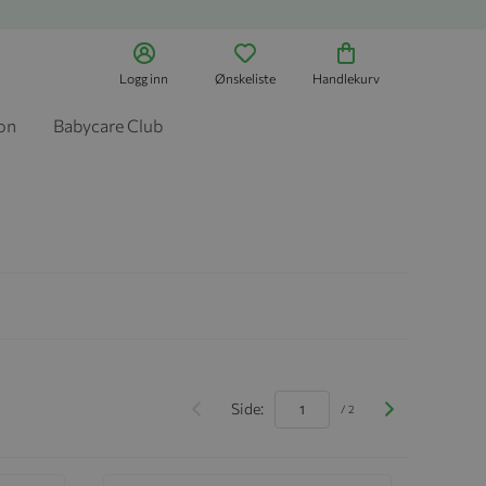
Logg inn
Ønskeliste
Handlekurv
jon
Babycare Club
Side:
/ 2