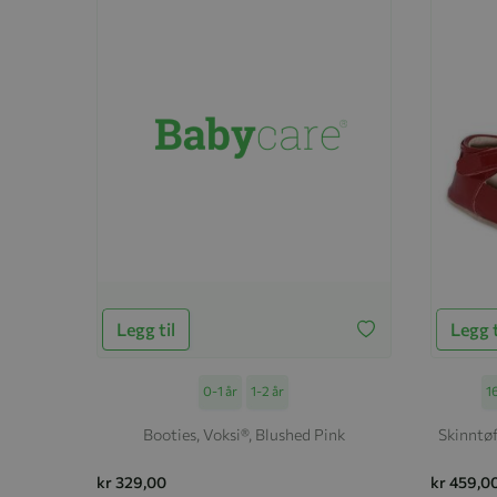
Legg til
Legg t
Størrelse
0-1 år
1-2 år
St
1
Booties, Voksi®, Blushed Pink
Skinntøf
kr 329,00
kr 459,0