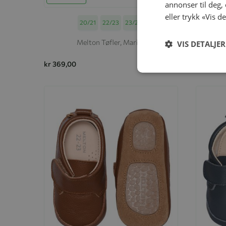
annonser til deg,
eller trykk «Vis d
Størrelse
20/21
22/23
23/24
Melton Tøfler, Marine
Melt
VIS DETALJER
kr 369,00
kr 369,0