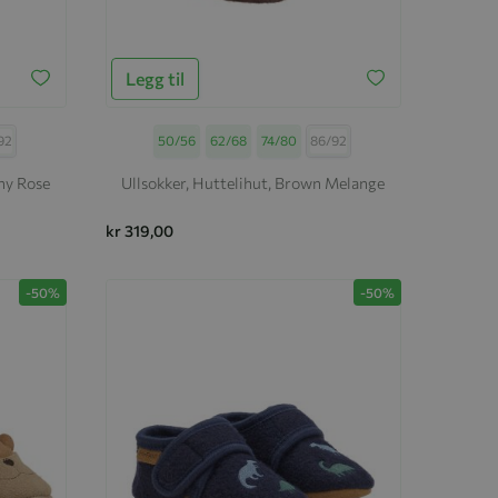
Legg til
92
Størrelse
50/56
62/68
74/80
86/92
ny Rose
Ullsokker, Huttelihut, Brown Melange
kr 319,00
-50%
-50%