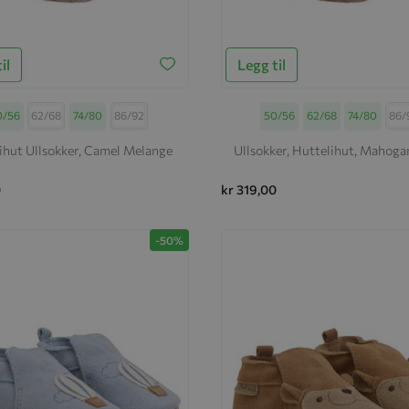
il
Legg til
rrelse
0/56
62/68
74/80
86/92
Størrelse
50/56
62/68
74/80
86/
ihut Ullsokker, Camel Melange
Ullsokker, Huttelihut, Mahoga
0
kr 319,00
-50%