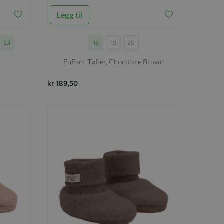
Legg til
23
Størrelse
18
19
20
EnFant Tøfler, Chocolate Brown
kr 189,50