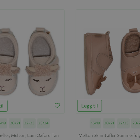
il
Legg til
ørrelse
6/19
20/21
22-23
23/24
Størrelse
16/19
20/21
22/23
23/
øfler, Melton, Lam Oxford Tan
Melton Skinntøfler Sommerful