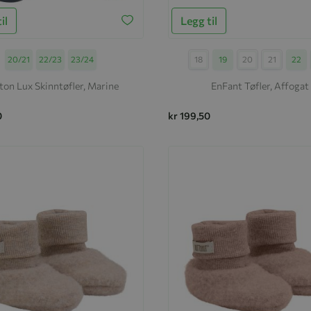
il
Legg til
Størrelse
20/21
22/23
23/24
Størrelse
18
19
20
21
22
ton Lux Skinntøfler, Marine
EnFant Tøfler, Affogat
0
kr 199,50