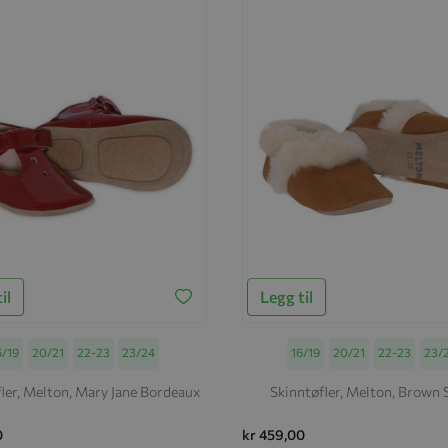
il
Legg til
ørrelse
6/19
20/21
22-23
23/24
Størrelse
16/19
20/21
22-23
23/
ler, Melton, Mary Jane Bordeaux
Skinntøfler, Melton, Brown 
0
kr 459,00