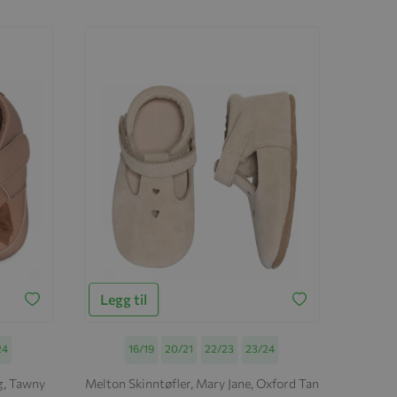
Legg til
24
Størrelse
16/19
20/21
22/23
23/24
g, Tawny
Melton Skinntøfler, Mary Jane, Oxford Tan