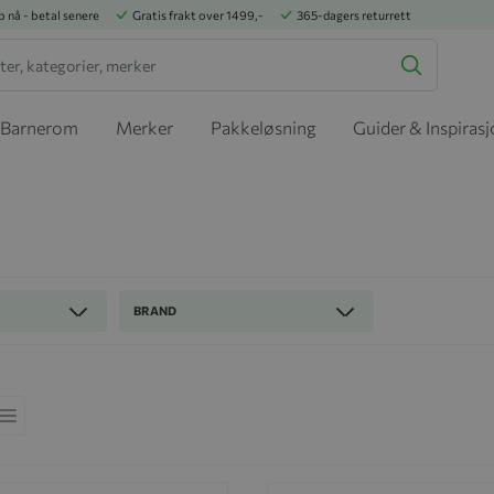
p nå - betal senere
Gratis frakt over 1499,-
365-dagers returrett
Barnerom
Merker
Pakkeløsning
Guider & Inspiras
BRAND
ekkefølge
Liste