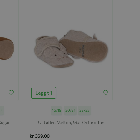
Legg til
24
Størrelse
16/19
20/21
22-23
Sugar
Ulltøfler, Melton, Mus Oxford Tan
kr 369,00