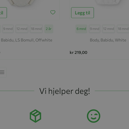
il
Legg til
se
9 mnd
12 mnd
18 mnd
2 år
Størrelse
6 mnd
9 mnd
12 mnd
18 mnd
 Babidu, LS Bomull, Offwhite
Body, Babidu, White
0
kr 219,00
ekkefølge
Liste
Vi hjelper deg!