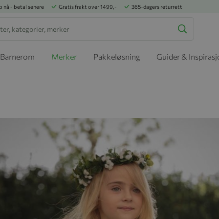
p nå - betal senere
Gratis frakt over 1499,-
365-dagers returrett
Barnerom
Merker
Pakkeløsning
Guider & Inspiras