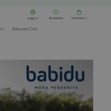
Logg inn
Ønskeliste
Handlekurv
jon
Babycare Club