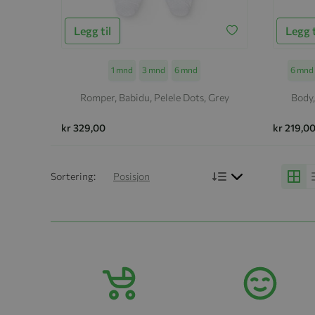
Legg til
Legg t
Størrelse
1 mnd
3 mnd
6 mnd
Størrel
6 mnd
Romper, Babidu, Pelele Dots, Grey
Body,
kr 329,00
kr 219,0
Bruk synkende r
Sortering:
Posisjon
Grid