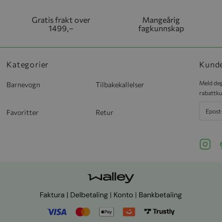
Gratis frakt over
Mangeårig
1499,–
fagkunnskap
Kategorier
Kund
Meld deg
Barnevogn
Tilbakekallelser
rabattku
Favoritter
Retur
See ou
S