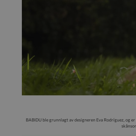
BABIDU ble grunnlagt av designeren Eva Rodríguez, og er e
skånsom