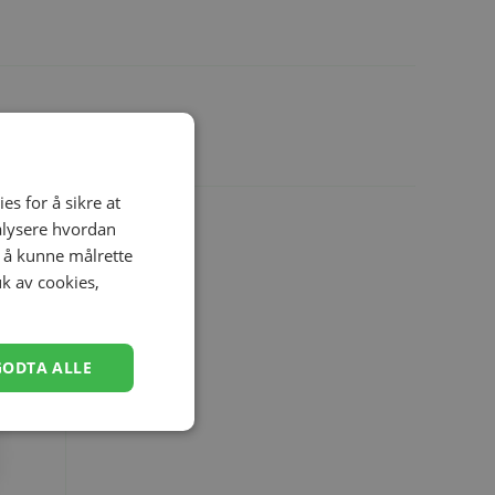
es for å sikre at
nalysere hvordan
r å kunne målrette
uk av cookies,
GODTA ALLE