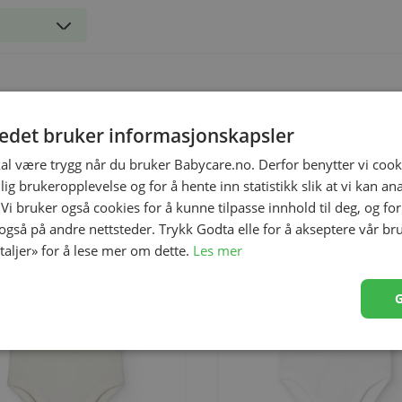
ekkefølge
Liste
tedet bruker informasjonskapsler
kal være trygg når du bruker Babycare.no. Derfor benytter vi cooki
lig brukeropplevelse og for å hente inn statistikk slik at vi kan a
 Vi bruker også cookies for å kunne tilpasse innhold til deg, og fo
 også på andre nettsteder. Trykk Godta elle for å akseptere vår br
etaljer» for å lese mer om dette.
Les mer