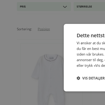
PRIS
STØRRELSE
Bruk synkende r
Sortering:
Posisjon
Grid
Dette netts
Vi ønsker at du s
du får en best mu
siden vår brukes.
annonser til deg,
eller trykk «Vis d
VIS DETALJER