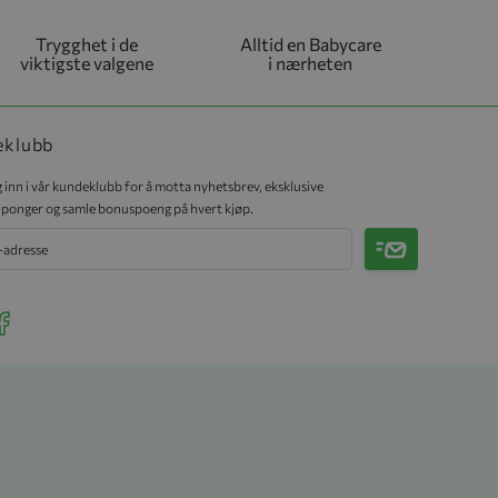
Trygghet i de
Alltid en Babycare
viktigste valgene
i nærheten
eklubb
 inn i vår kundeklubb for å motta nyhetsbrev, eksklusive
ponger og samle bonuspoeng på hvert kjøp.
Meld på
r Instagram
ee our Facebook