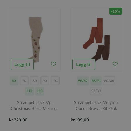
-20%
Legg til
Legg til
Størrelse
60
70
80
90
100
Størrelse
56/62
68/74
80/86
110
120
92/98
Strømpebukse, Mp,
Strømpebukse, Minymo,
Christmas, Beige Melange
Cocoa Brown, Rib-2pk
kr 229,00
kr 199,00