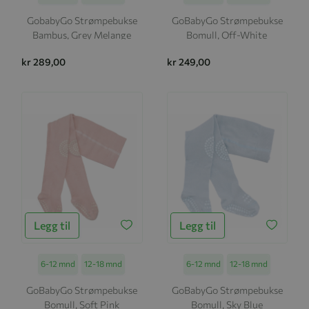
GobabyGo Strømpebukse
GoBabyGo Strømpebukse
Bambus, Grey Melange
Bomull, Off-White
kr 289,00
kr 249,00
Legg til
Legg til
Størrelse
6-12 mnd
12-18 mnd
Størrelse
6-12 mnd
12-18 mnd
GoBabyGo Strømpebukse
GoBabyGo Strømpebukse
Bomull, Soft Pink
Bomull, Sky Blue