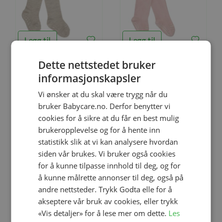
Legg til
Legg til
Dette nettstedet bruker
Størrelse
6-12 mnd
12-18 mnd
Størrelse
6-12 mnd
12-18 mnd
informasjonskapsler
Strømpebukse, GoBabyGo,
Strømpebukse, GoBabyGo,
Vi ønsker at du skal være trygg når du
Merinoull, Antiskli, Sand
Antiskli, Bambus, Soft Pink
bruker Babycare.no. Derfor benytter vi
kr 279,00
kr 199,00
cookies for å sikre at du får en best mulig
brukeropplevelse og for å hente inn
statistikk slik at vi kan analysere hvordan
-20%
siden vår brukes. Vi bruker også cookies
for å kunne tilpasse innhold til deg, og for
å kunne målrette annonser til deg, også på
andre nettsteder. Trykk Godta elle for å
akseptere vår bruk av cookies, eller trykk
«Vis detaljer» for å lese mer om dette.
Les