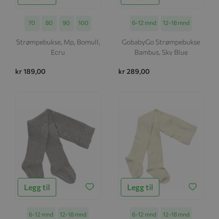
Størrelse
70
80
90
100
Størrelse
6-12 mnd
12-18 mnd
Strømpebukse, Mp, Bomull,
GobabyGo Strømpebukse
Ecru
Bambus, Sky Blue
kr 189,00
kr 289,00
Legg til
Legg til
Størrelse
6-12 mnd
12-18 mnd
Størrelse
6-12 mnd
12-18 mnd