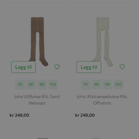
Legg til
Legg til
Størrelse
70
80
90
100
Størrelse
70
80
90
100
Joha UllBukse Rib, Sand
Joha Ullstrømpebukse Rib,
Melange
Offwhite
kr 249,00
kr 249,00