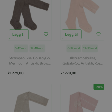
Legg til
Legg til
Størrelse
6-12 mnd
12-18 mnd
Størrelse
6-12 mnd
12-18 mnd
Strømpebukse, GoBabyGo,
Ullstrømpebukse,
Merinoull, Antiskli, Brown
GoBabyGo, Antiskli, Rose
Melange
Dust
kr 279,00
kr 279,00
-20%