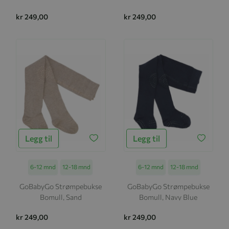
kr 249,00
kr 249,00
Legg til
Legg til
Størrelse
6-12 mnd
12-18 mnd
Størrelse
6-12 mnd
12-18 mnd
GoBabyGo Strømpebukse
GoBabyGo Strømpebukse
Bomull, Sand
Bomull, Navy Blue
kr 249,00
kr 249,00