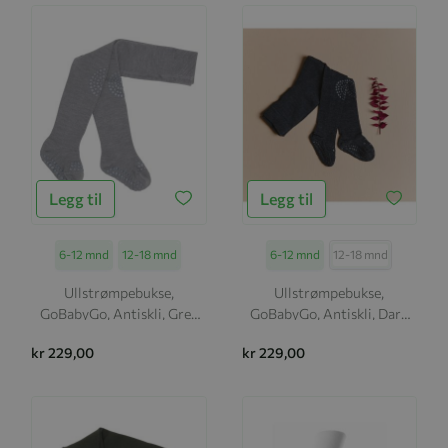
Legg til
Legg til
Størrelse
6-12 mnd
12-18 mnd
Størrelse
6-12 mnd
12-18 mnd
Ullstrømpebukse,
Ullstrømpebukse,
GoBabyGo, Antiskli, Grey
GoBabyGo, Antiskli, Dark
Melange
Grey Melange
kr 229,00
kr 229,00