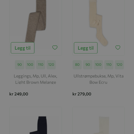
Legg til
Legg til
Størrelse
90
100
110
120
Størrelse
80
90
100
110
120
Leggings, Mp, Ull, Alex,
Ullstrømpebukse, Mp, Vita
Light Brown Melange
Bow Ecru
kr 249,00
kr 279,00