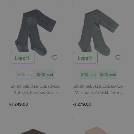
Legg til
Legg til
Størrelse
6-12 mnd
12-18 mnd
Størrelse
6-12 mnd
12-18 mnd
Strømpebukse, GoBabyGo,
Strømpebukse, GoBabyGo,
Antiskli, Bambus, Stone
Merinoull, Antiskli, Stone
Blue
Blue
kr 249,00
kr 279,00