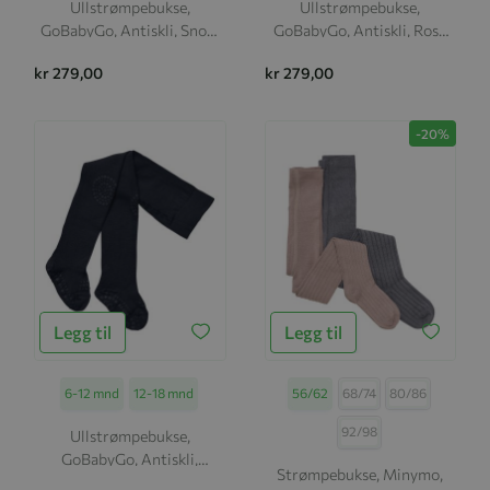
Ullstrømpebukse,
Ullstrømpebukse,
GoBabyGo, Antiskli, Snow
GoBabyGo, Antiskli, Rose
Flake
Blush
kr 279,00
kr 279,00
-20%
Legg til
Legg til
Størrelse
6-12 mnd
12-18 mnd
Størrelse
56/62
68/74
80/86
92/98
Ullstrømpebukse,
GoBabyGo, Antiskli,
Strømpebukse, Minymo,
Midnight Blue