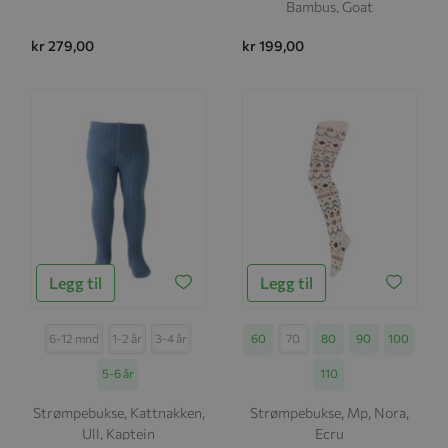
Bambus, Goat
kr 279,00
kr 199,00
Legg til
Legg til
Størrelse
6-12 mnd
1-2 år
3-4 år
Størrelse
60
70
80
90
100
5-6 år
110
Strømpebukse, Kattnakken,
Strømpebukse, Mp, Nora,
Ull, Kaptein
Ecru