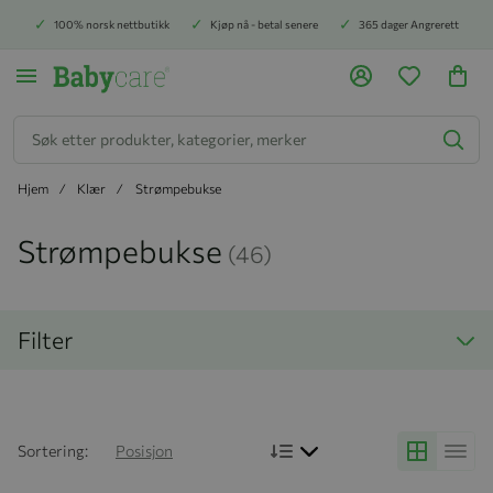
100% norsk nettbutikk
Kjøp nå - betal senere
365 dager Angrerett
Søk
Hjem
Klær
Strømpebukse
Strømpebukse
(46)
Filter
Bruk synkende rekkefølg
Sortering:
Posisjon
Grid
Liste