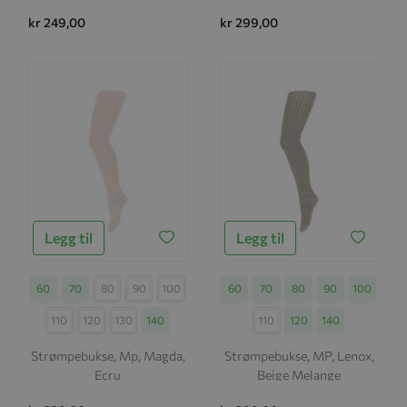
kr 249,00
kr 299,00
Legg til
Legg til
Størrelse
60
70
80
90
100
Størrelse
60
70
80
90
100
110
120
130
140
110
120
140
Strømpebukse, Mp, Magda,
Strømpebukse, MP, Lenox,
Ecru
Beige Melange