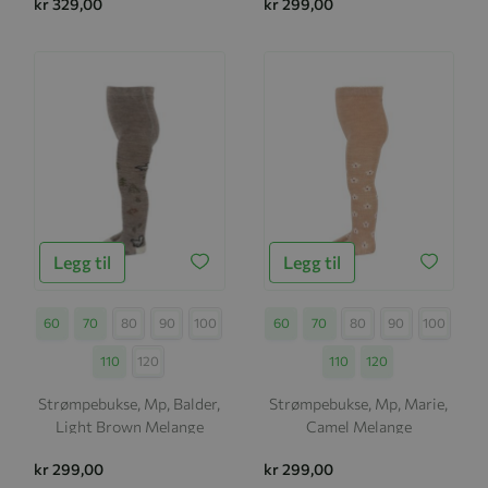
kr 329,00
kr 299,00
Legg til
Legg til
Størrelse
60
70
80
90
100
Størrelse
60
70
80
90
100
110
120
110
120
Strømpebukse, Mp, Balder,
Strømpebukse, Mp, Marie,
Light Brown Melange
Camel Melange
kr 299,00
kr 299,00