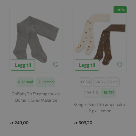
-20%
Legg til
Legg til
Størrelse
6-12 mnd
12-18 mnd
Størrelse
68/74
80/86
92/98
104-110
116/122
GoBabyGo Strømpebukse
Bomull, Grey Melange
Konges Sløjd Strømpebukse
2 pk, Lemon
kr 249,00
kr 303,20