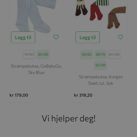
Legg til
Legg til
Størrelse
74/80
80/86
Størrelse
56/62
68/74
80/86
92/98
Strømpebukse, GoBabyGo,
Sky Blue
Strømpebukse, Konges
Sløjd, Jul, 3pk
kr 179,00
kr 319,20
Vi hjelper deg!