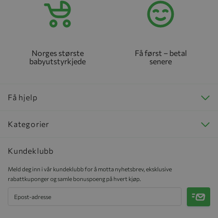
Norges største
Få først – betal
babyutstyrkjede
senere
Få hjelp
Kategorier
Kundeklubb
Meld deg inn i vår kundeklubb for å motta nyhetsbrev, eksklusive
rabattkuponger og samle bonuspoeng på hvert kjøp.
Meld 