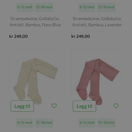
Størrelse
6-12 mnd
12-18 mnd
Størrelse
6-12 mnd
12-18 mnd
Strømpebukse, GoBabyGo,
Strømpebukse, GoBabyGo,
Antiskli, Bambus, Navy Blue
Antiskli, Bambus, Lavender
kr 249,00
kr 249,00
Legg til
Legg til
Størrelse
6-12 mnd
12-18 mnd
Størrelse
6-12 mnd
12-18 mnd