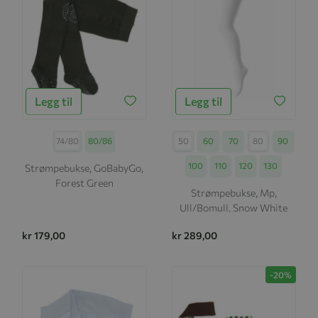
Legg til
Legg til
Størrelse
74/80
80/86
Størrelse
50
60
70
80
90
100
110
120
130
Strømpebukse, GoBabyGo,
Forest Green
Strømpebukse, Mp,
Ull/Bomull, Snow White
kr 179,00
kr 289,00
-20%