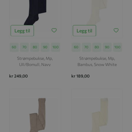
Legg til
Legg til
Størrelse
60
70
80
90
100
Størrelse
60
70
80
90
100
Strømpebukse, Mp,
Strømpebukse, Mp,
Ull/Bomull, Navy
Bambus, Snow White
kr 249,00
kr 189,00