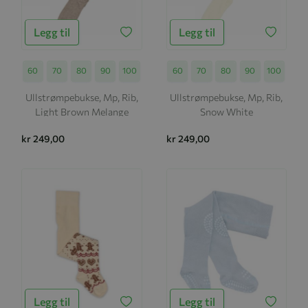
Legg til
Legg til
Størrelse
60
70
80
90
100
Størrelse
60
70
80
90
100
Ullstrømpebukse, Mp, Rib,
Ullstrømpebukse, Mp, Rib,
Light Brown Melange
Snow White
kr 249,00
kr 249,00
Legg til
Legg til