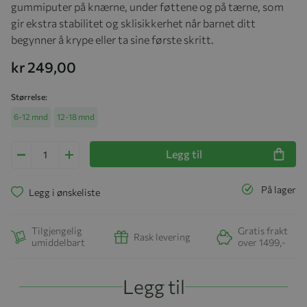
gummiputer på knærne, under føttene og på tærne, som
gir ekstra stabilitet og sklisikkerhet når barnet ditt
begynner å krype eller ta sine første skritt.
kr 249,00
Størrelse
6-12 mnd
12-18 mnd
Legg til
På lager
Legg i ønskeliste
Tilgjengelig
Gratis frakt
Rask levering
umiddelbart
over 1499,-
Legg til