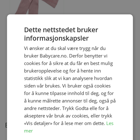
Dette nettstedet bruker
Legg til
informasjonskapsler
Vi ønsker at du skal være trygg når du
Størrelse
6-12 mnd
12-18 mnd
bruker Babycare.no. Derfor benytter vi
cookies for å sikre at du får en best mulig
Strømpebukse, GoBabyGo,
Antiskli, Bambus, Lavender
brukeropplevelse og for å hente inn
kr 249,00
statistikk slik at vi kan analysere hvordan
siden vår brukes. Vi bruker også cookies
for å kunne tilpasse innhold til deg, og for
å kunne målrette annonser til deg, også på
andre nettsteder. Trykk Godta elle for å
akseptere vår bruk av cookies, eller trykk
«Vis detaljer» for å lese mer om dette.
Les
Beskrivelse
mer