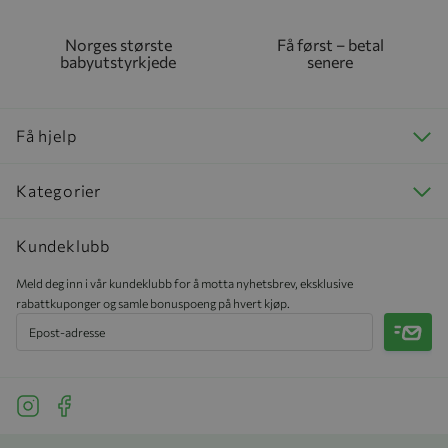
Norges største
Få først – betal
babyutstyrkjede
senere
Få hjelp
Kategorier
Kundeklubb
Meld deg inn i vår kundeklubb for å motta nyhetsbrev, eksklusive
rabattkuponger og samle bonuspoeng på hvert kjøp.
Meld 
See our Instagram
See our Facebook