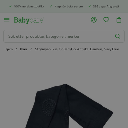
100% norsk nettbutikk
Kjøp nå - betal senere
365 dager Angrerett
Søk
Hjem
Klær
Strømpebukse, GoBabyGo, Antiskli, Bambus, Navy Blue
Hopp til slutten av bildegalleriet