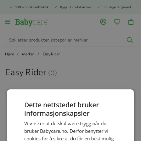
100% norsk nettbutikk
Kjøp nå - betal senere
365 dager Angrerett
Søk
Hjem
Merker
Easy Rider
Easy Rider
(0)
Finner ingen produkter som passer til valgene.
Dette nettstedet bruker
Vi hjelper deg!
informasjonskapsler
Vi ønsker at du skal være trygg når du
bruker Babycare.no. Derfor benytter vi
cookies for å sikre at du får en best mulig