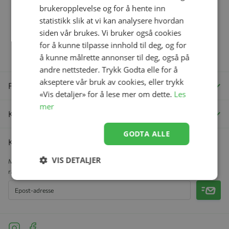
brukeropplevelse og for å hente inn
statistikk slik at vi kan analysere hvordan
siden vår brukes. Vi bruker også cookies
Norges største
Få først – betal
for å kunne tilpasse innhold til deg, og for
babyutstyrkjede
senere
å kunne målrette annonser til deg, også på
andre nettsteder. Trykk Godta elle for å
akseptere vår bruk av cookies, eller trykk
Få hjelp
«Vis detaljer» for å lese mer om dette.
Les
mer
Kategorier
GODTA ALLE
Kundeklubb
VIS DETALJER
Meld deg inn i vår kundeklubb for å motta nyhetsbrev, eksklusive
rabattkuponger og samle bonuspoeng på hvert kjøp.
Meld 
See our Instagram
See our Facebook