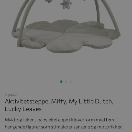
Hopp til begynnelsen av bildegalleriet
NIJN461
Aktivitetsteppe, Miffy, My Little Dutch,
Lucky Leaves
Mykt og lekent babyleketeppe i kløverform med fem
hengende figurer som stimulerer sansene og motorikken.