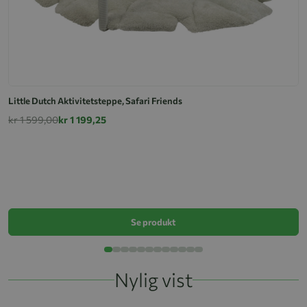
Little Dutch Aktivitetsteppe, Safari Friends
kr 1 599,00
kr 1 199,25
Li
k
Se produkt
Nylig vist