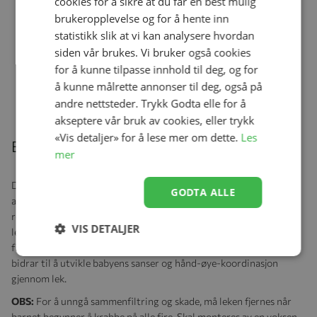
cookies for å sikre at du får en best mulig
brukeropplevelse og for å hente inn
statistikk slik at vi kan analysere hvordan
siden vår brukes. Vi bruker også cookies
Skolebuss m/figurer, Little Dutch
for å kunne tilpasse innhold til deg, og for
Se produk
kr 499,00
kr 374,25
å kunne målrette annonser til deg, også på
andre nettsteder. Trykk Godta elle for å
akseptere vår bruk av cookies, eller trykk
«Vis detaljer» for å lese mer om dette.
Les
Beskrivelse
mer
Det er så mye å se, føle og høre! Dette kløverformede
GODTA ALLE
aktivitetsteppet gjør hver dag til et nytt eventyr for den lille. Det
rosa teppet har to store buer i myk fløyel, hvor fem forskjellige
VIS DETALJER
leker i Lucky Blossom-tema henger ned – inkludert Miffy, to
firkløvere og to blomster. Figurene inviterer til utforsking og
bidrar til å utvikle babyens sanser og hånd-øye-koordinasjon
gjennom lek.
OBS:
For å unngå sammenfiltring og skade, må leken fjernes når
barnet begynner å krabbe på alle fire. Skal monteres av en voksen.