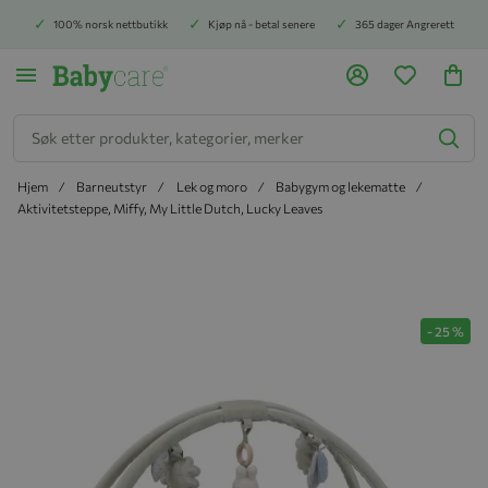
100% norsk nettbutikk
Kjøp nå - betal senere
365 dager Angrerett
Søk
Hjem
Barneutstyr
Lek og moro
Babygym og lekematte
Aktivitetsteppe, Miffy, My Little Dutch, Lucky Leaves
Hopp til slutten av bildegalleriet
-
25
%