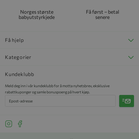
Norges største
Få først – betal
babyutstyrkjede
senere
Få hjelp
Kategorier
Kundeklubb
Meld deg inn i vår kundeklubb for å motta nyhetsbrev, eksklusive
rabattkuponger og samle bonuspoeng på hvert kjøp.
Meld 
See our Instagram
See our Facebook