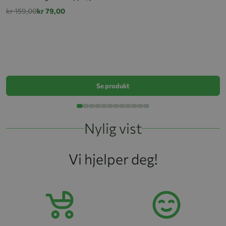
kr 159,00
kr 79,00
AL
k
Se produkt
Nylig vist
Vi hjelper deg!