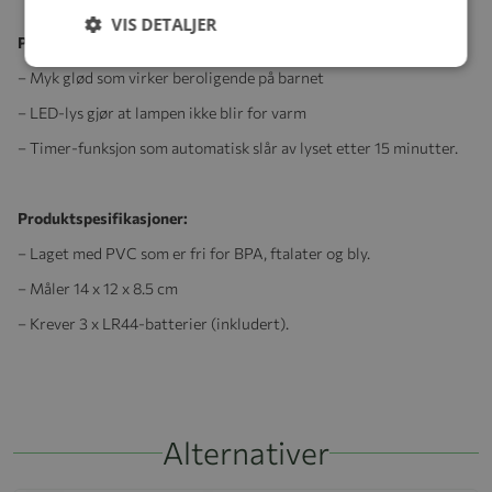
VIS DETALJER
Produktegenskaper:
– Myk glød som virker beroligende på barnet
– LED-lys gjør at lampen ikke blir for varm
– Timer-funksjon som automatisk slår av lyset etter 15 minutter.
Produktspesifikasjoner:
– Laget med PVC som er fri for BPA, ftalater og bly.
– Måler 14 x 12 x 8.5 cm
– Krever 3 x LR44-batterier (inkludert).
Alternativer