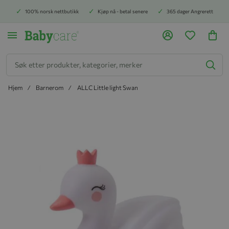
100% norsk nettbutikk
Kjøp nå - betal senere
365 dager Angrerett
Søk
Hjem
Barnerom
ALLC Little light Swan
Hopp til slutten av bildegalleriet