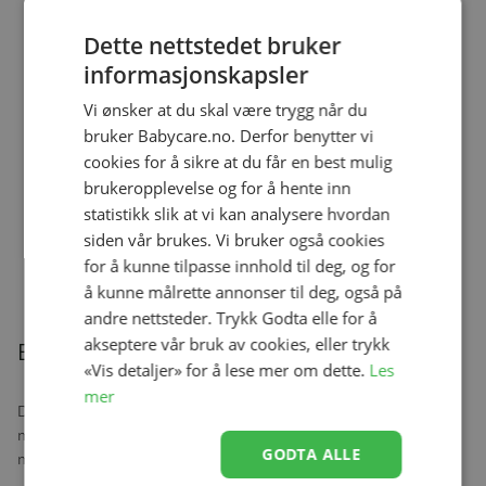
Dette nettstedet bruker
informasjonskapsler
Ullbody, Helledussen, Deep Oak
Vi ønsker at du skal være trygg når du
Se produk
kr 279,00
kr 167,40
bruker Babycare.no. Derfor benytter vi
cookies for å sikre at du får en best mulig
brukeropplevelse og for å hente inn
statistikk slik at vi kan analysere hvordan
Ullongs, Helledussen, Navy
siden vår brukes. Vi bruker også cookies
Se produk
kr 279,00
kr 167,40
for å kunne tilpasse innhold til deg, og for
å kunne målrette annonser til deg, også på
andre nettsteder. Trykk Godta elle for å
akseptere vår bruk av cookies, eller trykk
Beskrivelse
«Vis detaljer» for å lese mer om dette.
Les
mer
Denne nydelige lampen fra A Little Lovely Company holder
monstrene borte på natten samtidig som den er dekorativ - både
GODTA ALLE
med lyset av eller på.