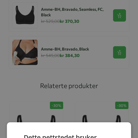
Amme-BH, Bravado, Seamless, FC,
Black
Se produk
kr 529,00
kr 370,30
Amme-BH, Bravado, Black
Se produk
kr 549,00
kr 384,30
Relaterte produkter
-30%
-30%
Dette nettstedet bruker