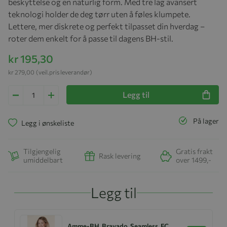
beskyttelse og en naturlig form. Med tre lag avansert
teknologi holder de deg tørr uten å føles klumpete.
Lettere, mer diskrete og perfekt tilpasset din hverdag –
roter dem enkelt for å passe til dagens BH-stil.
kr 195,30
kr 279,00
(veil.pris leverandør)
Legg til
På lager
Legg i ønskeliste
Tilgjengelig
Gratis frakt
Rask levering
umiddelbart
over 1499,-
Legg til
Amme-BH, Bravado, Seamless, FC,