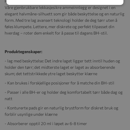
Frigjør deg selv fra bekymringer og opplev komfort døgnet rundt.
Våre gjenbrukbare lekkasjesikre ammeinnlegg er designet i en
elegant halvmåne-silhuett som gir både beskyttelse og en naturlig
form. Med tre lag avansert teknologi holder de deg tørr uten å
føles klumpete. Lettere, mer diskrete og perfekt tilpasset din
hverdag – roter dem enkelt for å passe til dagens BH-stil.
Produktegenskaper:
- lag med beskyttelse: Det indre laget ligger tett inntil huden og
holder den tørr; det midterste laget er laget av absorberende
skum; det tettstrikkede ytre laget beskytter klærne
- Kan brukes i forskjellige posisjoner for å matche din BH-stil
- Passer i alle BH-er og holder deg komfortabelt tørr både dag og
natt
- Konturerte pads gir en naturlig brystform for diskret bruk og
forblir usynlige under klærne
- Absorberer opptil 20 ml i løpet av 6-8 timer