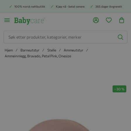
100% norsk nettbutikk
Kjøp nå - betal senere
365 dager Angrerett
Søk
Hjem
Barneutstyr
Stelle
Ammeutstyr
Ammeinnlegg, Bravado, Petal Pink, Onesize
Hopp til slutten av bildegalleriet
-
30
%