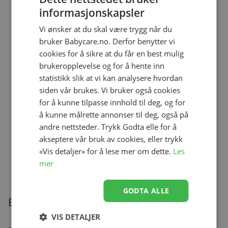
informasjonskapsler
Vi ønsker at du skal være trygg når du
Legg til
Legg til
bruker Babycare.no. Derfor benytter vi
cookies for å sikre at du får en best mulig
brukeropplevelse og for å hente inn
Størrelse
S
M
L
XL
Størrelse
S
M
L
XL
statistikk slik at vi kan analysere hvordan
2XL
Amme-BH, Bravado,
siden vår brukes. Vi bruker også cookies
Seamless, FC, Black
for å kunne tilpasse innhold til deg, og for
Amme-BH, Bravado,
kr 370,30
Seamless, Sort
å kunne målrette annonser til deg, også på
kr 370,30
andre nettsteder. Trykk Godta elle for å
akseptere vår bruk av cookies, eller trykk
«Vis detaljer» for å lese mer om dette.
Les
mer
GODTA ALLE
Beskrivelse
VIS DETALJER