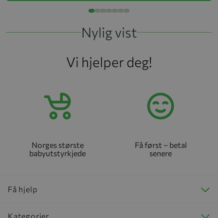
Nylig vist
Vi hjelper deg!
Norges største
Få først – betal
babyutstyrkjede
senere
Få hjelp
Kategorier