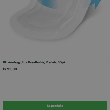
BH-innlegg Ultra Breathable, Medela, 60pk
kr 99,00
B
k
Se produkt