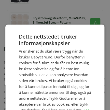
Fryseform og stekeform, Milla&Max,
Silikon, Jet Stream Pattern
Se produk
kr 189,00
kr 149,00
Dette nettstedet bruker
informasjonskapsler
Beskrivelse
Vi ønsker at du skal være trygg når du
bruker Babycare.no. Derfor benytter vi
cookies for å sikre at du får en best mulig
Natural Curve™ ammeputen har fokus på bedre holdning, bedre
komfort og en jevn amming. Puten er laget av fast skum med et
brukeropplevelse og for å hente inn
skålformet design som plasserer babyen i mage-mot-mage
statistikk slik at vi kan analysere hvordan
posisjon, noe som er anbefalt for et godt grep på brystet. Dette gir
siden vår brukes. Vi bruker også cookies
også den ammende en god holdning med støtte for rygg og armer.
for å kunne tilpasse innhold til deg, og for
å kunne målrette annonser til deg, også på
Puten er utviklet for å løse de vanligste problemene som beskrives
av ammende mødre under amming. Produktet er et resultat av et
andre nettsteder. Trykk Godta elle for å
år med produktutvikling, tett samarbeid med ammeeksperter og
akseptere vår bruk av cookies, eller trykk
ammende mødre.