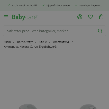
100% norsk nettbutikk
Kjøp nå - betal senere
365 dager Angrerett
Søk
Hjem
Barneutstyr
Stelle
Ammeutstyr
Ammepute, Natural Curve, Ergobaby, grå
Hopp til slutten av bildegalleriet