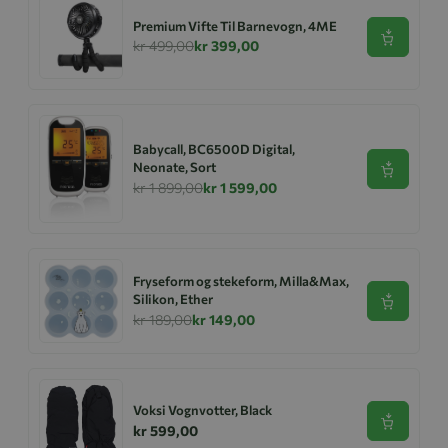
Premium Vifte Til Barnevogn, 4ME
Se produk
kr 499,00
kr 399,00
Babycall, BC6500D Digital,
Neonate, Sort
Se produk
kr 1 899,00
kr 1 599,00
Fryseform og stekeform, Milla&Max,
Silikon, Ether
Se produk
kr 189,00
kr 149,00
Voksi Vognvotter, Black
Se produk
kr 599,00