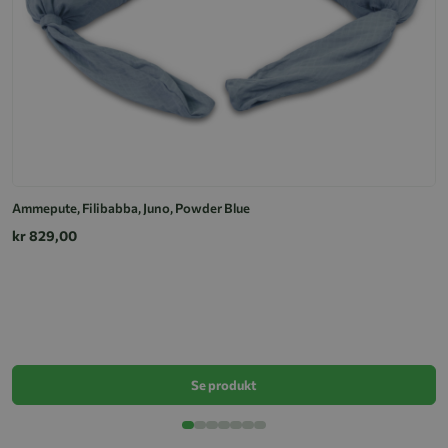
Ammepute, Filibabba, Juno, Powder Blue
kr 829,00
A
k
Se produkt