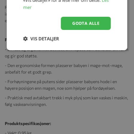
«Vis detaljer» for å lese mer om dette.
Les
mer
Produktet stemmer godt med Ergobabys mål som er å levere
innovative produkter i høy kvalitet som også er komfortable og
ergonomiske for både barn og foreldre.
GODTA ALLE
VIS DETALJER
Produktegenskaper:
- En fast og ergonomisk utviklet ammepute som beholder sin form
og gir god støtte.
- Den ergonomiske formen plasserer babyen i mage-mot-mage,
anbefalt for et godt grep.
- Forhøyningene på putens sider plasserer babyens hode i en
høyere posisjon enn magen, noe som hjelper på fordøyelsen.
- Praktisk med avtakbart trekk i myk plysj som kan vaskes i maskin,
følg vaskeanvisningen.
Produktspesifikasjoner:
- Vekt: 0,95 kg.