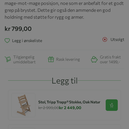
mage-mot-mage posisjon, noe som er anbefalt for et godt
grep på brystet. Dette gir også den ammende en god
holdning med støtte for rygg og armer.
kr 799,00
Utsolgt
Legg i ønskeliste
Tilgjengelig
Gratis frakt
Rask levering
umiddelbart
over 1499,-
Legg til
Stol, Tripp Trapp® Stokke, Oak Natur
Se produk
kr 2 999,00
kr 2 449,00