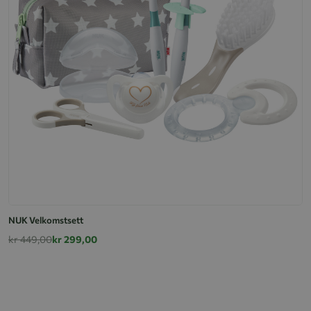
NUK Velkomstsett
kr 449,00
kr 299,00
El