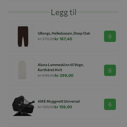
Legg til
Ullongs, Helledussen, Deep Oak
Se produk
kr 279,00
kr 167,40
Aluna Lammeskinn til Vogn,
Korthåret Hvit
Se produk
kr 599,00
kr 299,00
4ME Myggnett Universal
Se produk
kr 199,00
kr 159,00