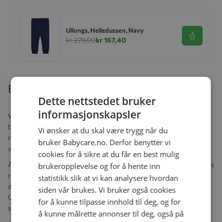
Ullongs, Helledussen, Navy
Se produk
kr 279,00
kr 167,40
Beskrivelse
Dette nettstedet bruker
informasjonskapsler
Wooshh har flere typer beroligende lyder for at barnet skal sove
best mulig! Den har to beroligende vannlyder – strøm eller kraftig
Vi ønsker at du skal være trygg når du
regn – og livmorlyder for å gjenskape det beroligende miljøet de
bruker Babycare.no. Derfor benytter vi
var i under graviditeten.
cookies for å sikre at du får en best mulig
Allsidig design lar deg stå, klipse eller stroppe den utenfor babyens
brukeropplevelse og for å hente inn
rekkevidde – bruk den inne eller ute. Den er så liten at den passer i
statistikk slik at vi kan analysere hvordan
alle vesker eller til og med lommen – ta den med overalt.
siden vår brukes. Vi bruker også cookies
Oppladbart, så ikke behov for batterier - bare bruk USB-kabelen
for å kunne tilpasse innhold til deg, og for
som følger med for å lade den.
å kunne målrette annonser til deg, også på