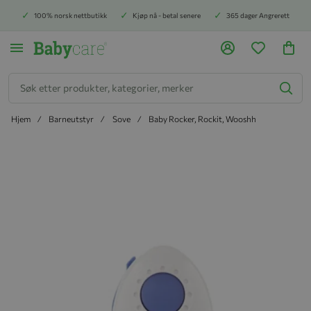
100% norsk nettbutikk
Kjøp nå - betal senere
365 dager Angrerett
Søk
Hjem
Barneutstyr
Sove
Baby Rocker, Rockit, Wooshh
Hopp til slutten av bildegalleriet