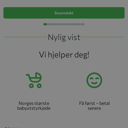
k
Se produkt
Nylig vist
Vi hjelper deg!
Norges største
Få først – betal
babyutstyrkjede
senere