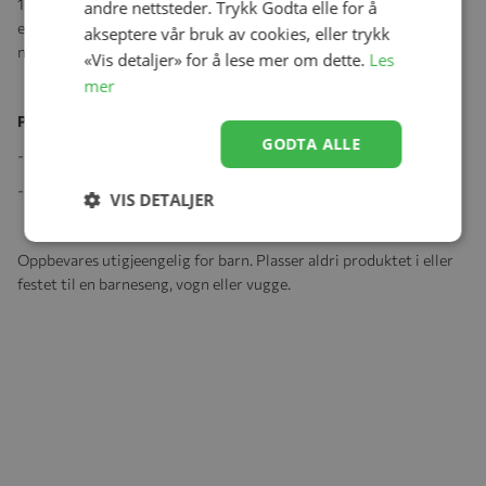
1-timers automatisk avslutningsmodus er flott for lur på dagtid,
andre nettsteder. Trykk Godta elle for å
eller bytt til 10-timers heldagsmodus - for de ekstra vanskelige
akseptere vår bruk av cookies, eller trykk
nettene.
«Vis detaljer» for å lese mer om dette.
Les
mer
Produktspesifikasjoner:
GODTA ALLE
- Dimensjoner: H 60mm x B 36mm x D 36mm
- 1x Wooshh, 1 x USB-kabel, 1 x stropp, 1x brukerinstruksjoner
VIS DETALJER
Oppbevares utigjeengelig for barn. Plasser aldri produktet i eller
festet til en barneseng, vogn eller vugge.