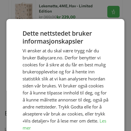
Lekematte, 4ME, Hav - Limited
Edition
Se produk
kr 369,00
kr 229,00
Dette nettstedet bruker
informasjonskapsler
Ullbody, Helledussen, Deep Oak
Se produk
kr 279,00
kr 167,40
Vi ønsker at du skal være trygg når du
bruker Babycare.no. Derfor benytter vi
cookies for å sikre at du får en best mulig
brukeropplevelse og for å hente inn
statistikk slik at vi kan analysere hvordan
Ullongs, Helledussen, Navy
Se produk
kr 279,00
kr 167,40
siden vår brukes. Vi bruker også cookies
for å kunne tilpasse innhold til deg, og for
å kunne målrette annonser til deg, også på
andre nettsteder. Trykk Godta elle for å
Beskrivelse
akseptere vår bruk av cookies, eller trykk
«Vis detaljer» for å lese mer om dette.
Les
mer
Leketeppet gir barnet et mykt og behagelig underlag å leke på,