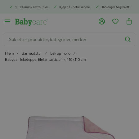
100% norsk nettbutikk
Kjøp nå - betal senere
365 dager Angrerett
Søk
Hjem
Barneutstyr
Lek og moro
Babydan leketeppe, Elefantastic pink, 110x110 cm
Hopp til slutten av bildegalleriet