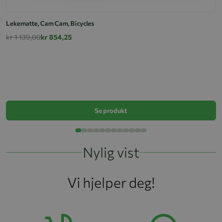
Lekematte, Cam Cam, Bicycles
kr 1 139,00
kr 854,25
L
k
Se produkt
Nylig vist
Vi hjelper deg!