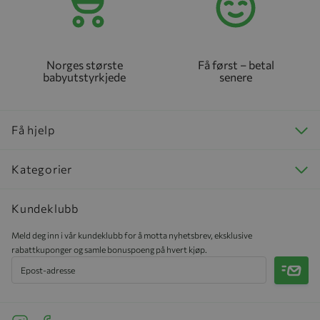
Norges største
Få først – betal
babyutstyrkjede
senere
Få hjelp
Kategorier
Kundeklubb
Meld deg inn i vår kundeklubb for å motta nyhetsbrev, eksklusive
rabattkuponger og samle bonuspoeng på hvert kjøp.
Meld 