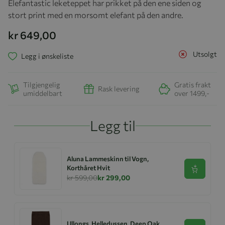
Elefantastic leketeppet har prikket på den ene siden og
stort print med en morsomt elefant på den andre.
kr 649,00
Utsolgt
Legg i ønskeliste
Tilgjengelig
Gratis frakt
Rask levering
umiddelbart
over 1499,-
Legg til
Aluna Lammeskinn til Vogn,
Korthåret Hvit
Se produk
kr 599,00
kr 299,00
Ullongs, Helledussen, Deep Oak