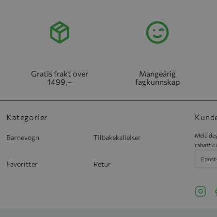
Gratis frakt over
Mangeårig
1499,–
fagkunnskap
Kategorier
Kund
Meld deg
Barnevogn
Tilbakekallelser
rabattku
Favoritter
Retur
See ou
S