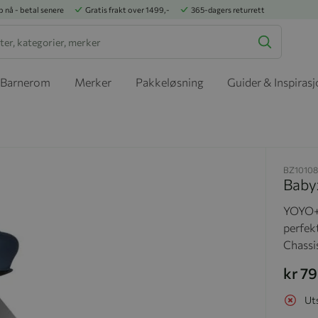
p nå - betal senere
Gratis frakt over 1499,-
365-dagers returrett
Barnerom
Merker
Pakkeløsning
Guider & Inspiras
BZ10108
Baby
YOYO+ 
perfekt
Chassi
kr 7
Ut