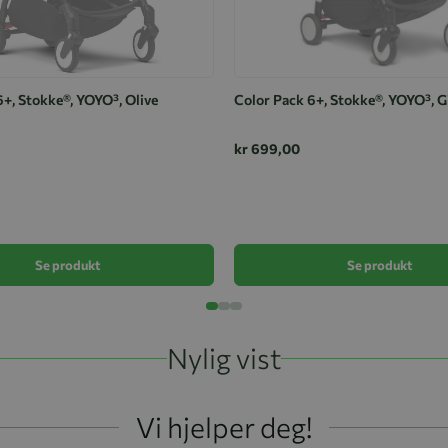
6+, Stokke®, YOYO³, Olive
Color Pack 6+, Stokke®, YOYO³, G
kr 699,00
Se produkt
Se produkt
Nylig vist
Vi hjelper deg!