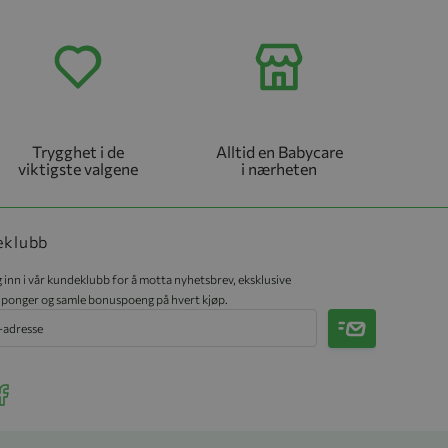
Trygghet i de
Alltid en Babycare
viktigste valgene
i nærheten
eklubb
 inn i vår kundeklubb for å motta nyhetsbrev, eksklusive
ponger og samle bonuspoeng på hvert kjøp.
Meld på
r Instagram
ee our Facebook