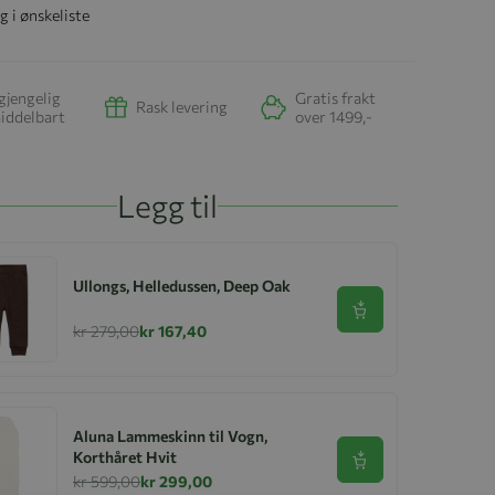
g i ønskeliste
gjengelig
Gratis frakt
Rask levering
iddelbart
over 1499,-
Legg til
Ullongs, Helledussen, Deep Oak
Se produkt
kr 279,00
kr 167,40
Aluna Lammeskinn til Vogn,
Korthåret Hvit
Se produkt
kr 599,00
kr 299,00