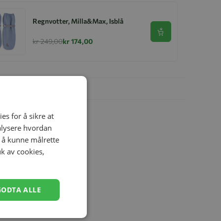
Regnvotter, Milla&Max, Isblå
Se produkt
kr 249,00
kr 174,00
es for å sikre at
nalysere hvordan
r å kunne målrette
uk av cookies,
GODTA ALLE