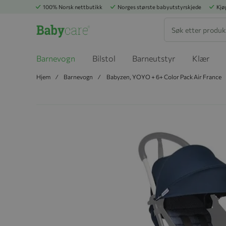
100% Norsk nettbutikk
Norges største babyutstyrskjede
Kjø
Søk
Barnevogn
Bilstol
Barneutstyr
Klær
Hjem
Barnevogn
Babyzen, YOYO + 6+ Color Pack Air France
Hopp til slutten av bildegalleriet