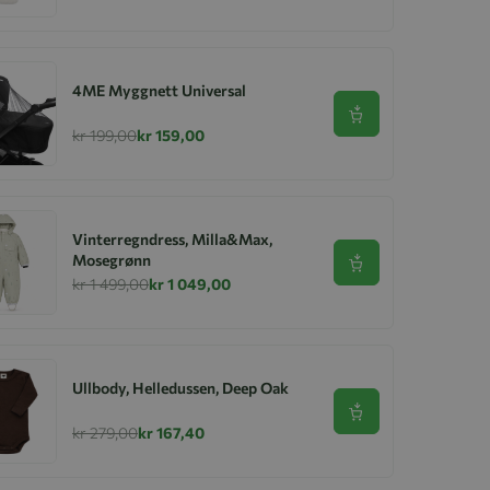
4ME Myggnett Universal
Se produkt
kr 199,00
kr 159,00
Vinterregndress, Milla&Max,
Mosegrønn
Se produkt
kr 1 499,00
kr 1 049,00
Ullbody, Helledussen, Deep Oak
Se produkt
kr 279,00
kr 167,40