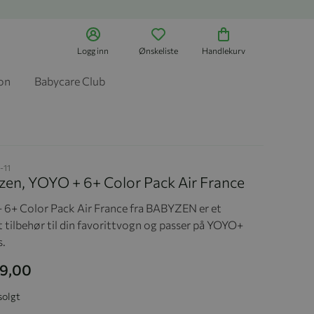
Logg inn
Ønskeliste
Handlekurv
jon
Babycare Club
-11
zen, YOYO + 6+ Color Pack Air France
6+ Color Pack Air France fra BABYZEN er et
 tilbehør til din favorittvogn og passer på
YOYO+
s.
99,00
solgt