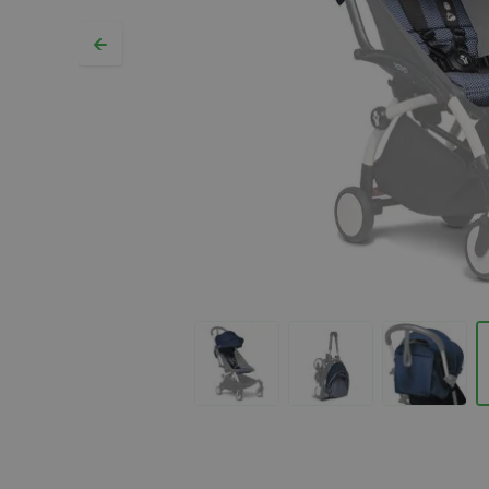
Hopp til begynnelsen av bildegalleriet