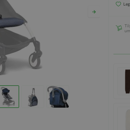
Leg
Til
um