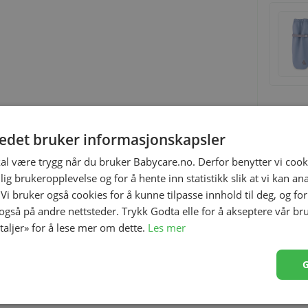
tedet bruker informasjonskapsler
kal være trygg når du bruker Babycare.no. Derfor benytter vi cooki
lig brukeropplevelse og for å hente inn statistikk slik at vi kan a
fekt tilbehør til din favorittvogn og passer på
YOYO+
 Vi bruker også cookies for å kunne tilpasse innhold til deg, og fo
 også på andre nettsteder. Trykk Godta elle for å akseptere vår br
oppdage omverdenen, vendt mot veien. YOYO2 vil da følge
etaljer» for å lese mer om dette.
Les mer
 i 0+ nyfødtpakken med 6+ fargepakken. Pakken innholder
kan justeres i flere posisjoner kalesjen har anti-UV stoff
en baklomme med glidelås for å kunne oppbevare