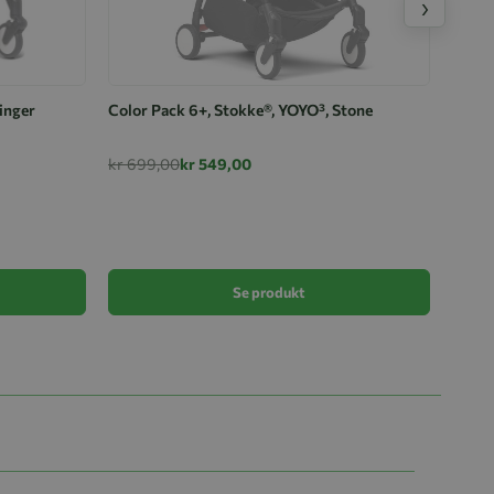
›
inger
Color Pack 6+, Stokke®, YOYO³, Stone
kr 699,00
kr 549,00
Color
Olive
kr 69
Se produkt