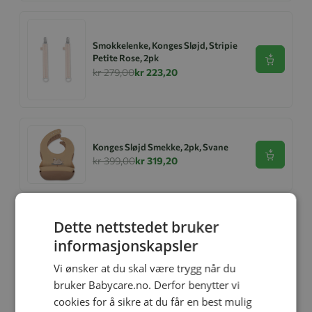
Smokkelenke, Konges Sløjd, Stripie
Petite Rose, 2pk
Se produk
kr 279,00
kr 223,20
Konges Sløjd Smekke, 2pk, Svane
Se produk
kr 399,00
kr 319,20
Dette nettstedet bruker
Strandtelt, Pop-Up, XL, Konges
Sløjd, Navy Dots
informasjonskapsler
Se produk
kr 1 169,00
kr 935,20
Vi ønsker at du skal være trygg når du
bruker Babycare.no. Derfor benytter vi
cookies for å sikre at du får en best mulig
Strandtelt, Pop-Up, Mini, Konges