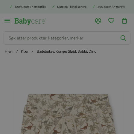
100% norsk nettbutikk
Kjøp nå - betal senere
365 dager Angrerett
Søk
Hjem
Klær
Badebukse, Konges Sløjd, Bobbi, Dino
Hopp til slutten av bildegalleriet