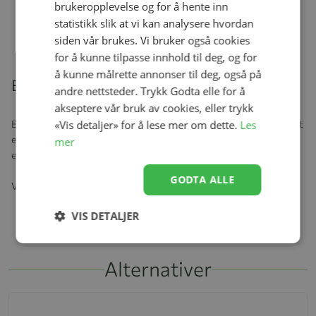
brukeropplevelse og for å hente inn
Sløjd, Navy Dots
Se produk
statistikk slik at vi kan analysere hvordan
kr 999,00
kr 799,20
siden vår brukes. Vi bruker også cookies
for å kunne tilpasse innhold til deg, og for
å kunne målrette annonser til deg, også på
Beskrivelse
andre nettsteder. Trykk Godta elle for å
akseptere vår bruk av cookies, eller trykk
Badebukse laget av 80 prosent resirkulert polyester og 20 prosent
«Vis detaljer» for å lese mer om dette.
Les
elastan. Elastisk snøring i midjen og elastiske benåpninger sikrer
mer
en tett og komfortabel passform og sikrer bevegelsesfrihet.
GODTA ALLE
Vask Bobbi badeshorts i kaldt vann
VIS DETALJER
Alternativer