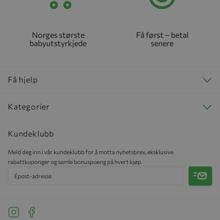
Norges største
Få først – betal
babyutstyrkjede
senere
Få hjelp
Kategorier
Kundeklubb
Meld deg inn i vår kundeklubb for å motta nyhetsbrev, eksklusive
rabattkuponger og samle bonuspoeng på hvert kjøp.
Meld 
See our Instagram
See our Facebook