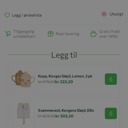
Utsolgt
Legg i ønskeliste
Tilgjengelig
Gratis frakt
Rask levering
umiddelbart
over 1499,-
Legg til
Kopp, Konges Sløjd, Lemon, 2 pk
Se produk
kr 279,00
kr 223,20
Svømmevest, Kongens Sløjd, Ellis
Se produk
kr 629,00
kr 503,20