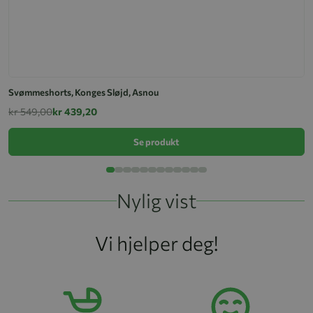
Ba
k
Svømmeshorts, Konges Sløjd, Asnou
kr 549,00
kr 439,20
Se produkt
Nylig vist
Vi hjelper deg!