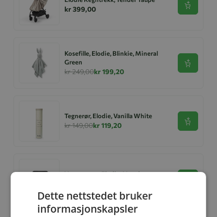
Se produk
kr 399,00
Kosefille, Elodie, Blinkie, Mineral
Green
Se produk
kr 249,00
kr 199,20
Tegnerør, Elodie, Vanilla White
Se produk
kr 149,00
kr 119,20
Vognstropp, Elodie, Mondo
Se produk
kr 199,00
Dette nettstedet bruker
informasjonskapsler