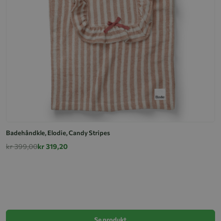
Badehåndkle, Elodie, Candy Stripes
kr 399,00
kr 319,20
E
k
Se produkt