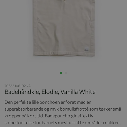
Hopp til begynnelsen av bildegalleriet
70655106102NA
Badehåndkle, Elodie, Vanilla White
Den perfekte lille ponchoen er foret med en
superabsorberende og myk bomullsfrotté som tørker små
kropper på kort tid. Badeponcho gir effektiv
solbeskyttelse for barnets mest utsatte områder i nakken,