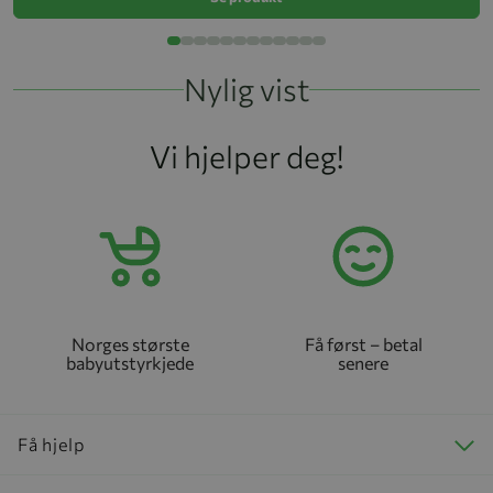
Nylig vist
Vi hjelper deg!
Norges største
Få først – betal
babyutstyrkjede
senere
Få hjelp