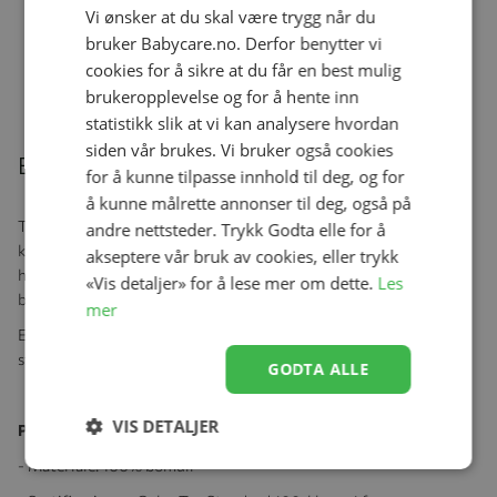
Vi ønsker at du skal være trygg når du
Elodie Smokkelenke, Sunrise Blue
bruker Babycare.no. Derfor benytter vi
Se produk
kr 149,00
cookies for å sikre at du får en best mulig
brukeropplevelse og for å hente inn
statistikk slik at vi kan analysere hvordan
siden vår brukes. Vi bruker også cookies
Beskrivelse
for å kunne tilpasse innhold til deg, og for
å kunne målrette annonser til deg, også på
Tre den over hodet og fest trykknappene så du har en romslig og
andre nettsteder. Trykk Godta elle for å
komfortabel poncho som gir maksimal bevegelighet og fortsatt
akseptere vår bruk av cookies, eller trykk
holder seg som den skal under lek. Utsiden er en fantastisk myk
«Vis detaljer» for å lese mer om dette.
Les
bomull som gjør klemmen etter badet enda deiligere.
mer
Et allsidig og lekent produkt som passer like godt hjemme som på
stranden eller ved bassenget. Passer for barn fra ett til tre år.
GODTA ALLE
VIS DETALJER
Produktspesifikasjoner:
- Materiale: 100% bomull