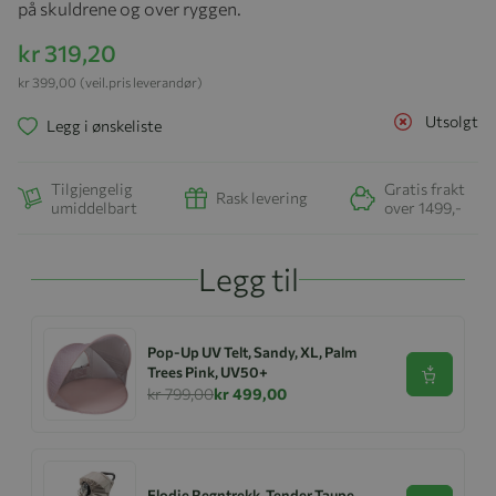
på skuldrene og over ryggen.
kr 319,20
kr 399,00
(veil.pris leverandør)
Utsolgt
Legg i ønskeliste
Tilgjengelig
Gratis frakt
Rask levering
umiddelbart
over 1499,-
Legg til
Pop-Up UV Telt, Sandy, XL, Palm
Trees Pink, UV50+
Se produk
kr 799,00
kr 499,00
Elodie Regntrekk, Tender Taupe