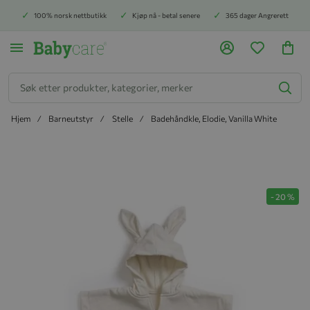
100% norsk nettbutikk
Kjøp nå - betal senere
365 dager Angrerett
Søk
Hjem
Barneutstyr
Stelle
Badehåndkle, Elodie, Vanilla White
Hopp til slutten av bildegalleriet
-
20
%