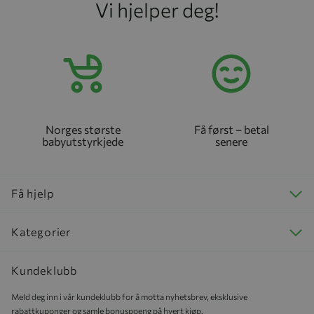
Vi hjelper deg!
Norges største
Få først – betal
babyutstyrkjede
senere
Få hjelp
Kategorier
Kundeklubb
Meld deg inn i vår kundeklubb for å motta nyhetsbrev, eksklusive
rabattkuponger og samle bonuspoeng på hvert kjøp.