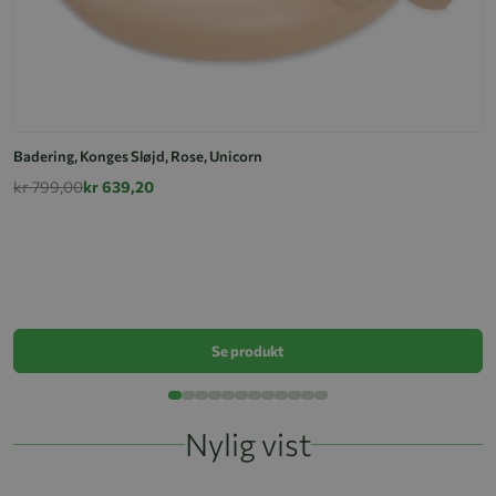
Badering, Konges Sløjd, Rose, Unicorn
kr 799,00
kr 639,20
B
k
Se produkt
Nylig vist