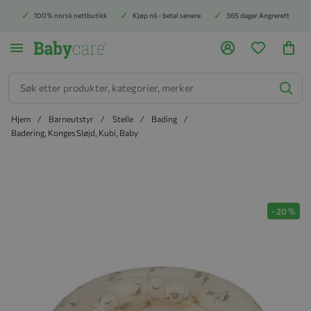
100% norsk nettbutikk
Kjøp nå - betal senere
365 dager Angrerett
Søk
Hjem
Barneutstyr
Stelle
Bading
Badering, Konges Sløjd, Kubi, Baby
Hopp til slutten av bildegalleriet
-
20
%