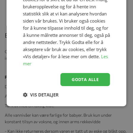
Konges Sløjd Smekke, 2pk, Svane
Se produk
brukeropplevelse og for å hente inn
kr 399,00
kr 319,20
statistikk slik at vi kan analysere hvordan
siden vår brukes. Vi bruker også cookies
for å kunne tilpasse innhold til deg, og for
Beskrivelse
å kunne målrette annonser til deg, også på
andre nettsteder. Trykk Godta elle for å
akseptere vår bruk av cookies, eller trykk
Oppblåsbar svømmering laget av slitesterk, ftalatfri PVC. Har et
«Vis detaljer» for å lese mer om dette.
Les
integrert babysete som man setter babyens ben gjennom hullene.
mer
Produktspesifikasjoner:
GODTA ALLE
D: 65 cm
VIS DETALJER
Alder 1-2 år, 11-22 kilo
Tørk av med en fuktig klut.
Alle vannivåer kan være farlige for babyer. Bruk kun under
konstant tilsyn av voksne, og innen arms rekkevidde
- Kan ikke returneres dersom varen er tatt ut av eske og blåst opp.