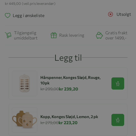
kr 449,00
(veil.pris leverandør)
Utsolgt
Legg i ønskeliste
Tilgjengelig
Gratis frakt
Rask levering
umiddelbart
over 1499,-
Legg til
Hårspenner, Konges Sløjd, Rouge,
10pk
Se produk
kr 299,00
kr 239,20
Kopp, Konges Sløjd, Lemon, 2 pk
Se produk
kr 279,00
kr 223,20