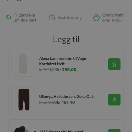
Tilgjengelig
Gratis frakt
Rask levering
umiddelbart
over 1499,-
Legg til
Aluna Lammeskinn til Vogn,
Korthåret Hvit
Se produk
kr 599,00
kr 299,00
Ullongs, Helledussen, Deep Oak
Se produk
kr 279,00
kr 167,40
4ME Myggnett Universal