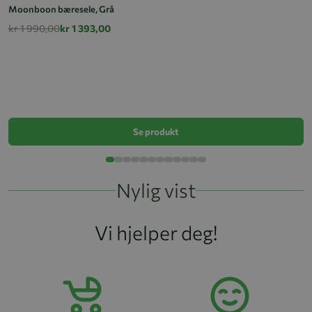
Moonboon bæresele, Grå
kr 1 990,00
kr 1 393,00
B
k
Se produkt
Nylig vist
Vi hjelper deg!