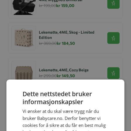
Se produk
kr 199,00
kr 159,00
Lekematte, 4ME, Skog - Limited
Edition
Se produk
kr 369,00
kr 184,50
Lekematte, 4ME, Cozy Beige
Se produk
kr 299,00
kr 149,50
Dette nettstedet bruker
informasjonskapsler
Lekematte, 4ME, Hav - Limited
Edition
Se produk
Vi ønsker at du skal være trygg når du
kr 369,00
kr 184,50
bruker Babycare.no. Derfor benytter vi
cookies for å sikre at du får en best mulig