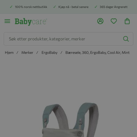
100% norsk nettbutikk
Kjøp nå - betal senere
365 dager Angrerett
Søk
Hjem
Merker
ErgoBaby
Bæresele, 360, ErgoBaby, Cool Air, Mint
Hopp til slutten av bildegalleriet