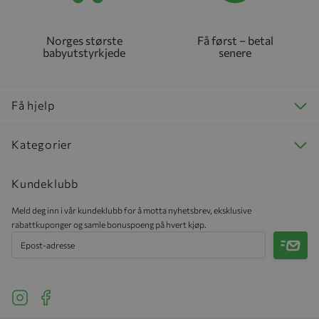
Norges største
Få først – betal
babyutstyrkjede
senere
Få hjelp
Kategorier
Kundeklubb
Meld deg inn i vår kundeklubb for å motta nyhetsbrev, eksklusive
rabattkuponger og samle bonuspoeng på hvert kjøp.
Meld 
See our Instagram
See our Facebook