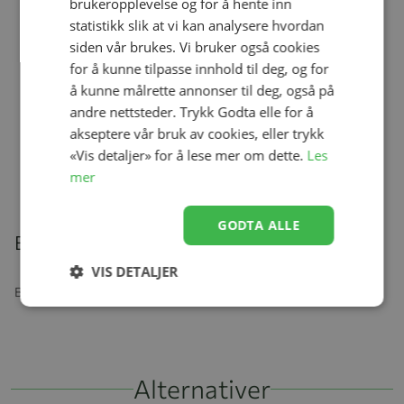
brukeropplevelse og for å hente inn
statistikk slik at vi kan analysere hvordan
Ullbody, Helledussen, Deep Oak
Se produk
siden vår brukes. Vi bruker også cookies
kr 279,00
kr 167,40
for å kunne tilpasse innhold til deg, og for
å kunne målrette annonser til deg, også på
andre nettsteder. Trykk Godta elle for å
akseptere vår bruk av cookies, eller trykk
Stol, Tripp Trapp® Stokke, Oak Natur
Se produk
«Vis detaljer» for å lese mer om dette.
Les
kr 2 999,00
kr 2 449,00
mer
GODTA ALLE
Beskrivelse
VIS DETALJER
Bæresele, 360, ErgoBaby, Cool Air, Mint
Alternativer