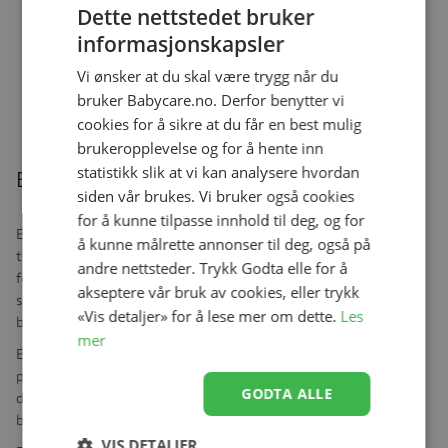
High chair +, Dark Wood
Dette nettstedet bruker
Se produk
kr 3 229,00
kr 2 999,00
informasjonskapsler
Vi ønsker at du skal være trygg når du
bruker Babycare.no. Derfor benytter vi
Relaterte produkter
cookies for å sikre at du får en best mulig
brukeropplevelse og for å hente inn
statistikk slik at vi kan analysere hvordan
Beskrivelse
siden vår brukes. Vi bruker også cookies
for å kunne tilpasse innhold til deg, og for
Ergobaby Embrace er spesialdesignet for den enkle, gylne
å kunne målrette annonser til deg, også på
tilknytningstiden, når omverdenen forsvinner og den nye
andre nettsteder. Trykk Godta elle for å
foreldrereisen starter. Embrace Soft Air Mesh er myk, fin og
akseptere vår bruk av cookies, eller trykk
superkoselig. Barnet ditt kan føle en nær tilknytning og bli
«Vis detaljer» for å lese mer om dette.
Les
beroliget av hjertet ditt regelmessig.
mer
Embrace Soft Air Mesh er laget av Soft Air Mesh, en blanding av
polyester og spandex som skaper en myk, kjølig og pustende
GODTA ALLE
design. Airy Pin Dot Knit med Soft Air Mesh over skuldrene og i
bakpanelet gir retningsbestemt pusteevne der det trengs mest.
VIS DETALJER