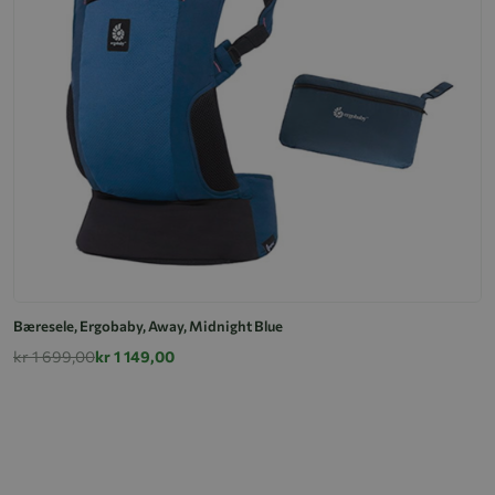
Bæresele, Ergobaby, Away, Midnight Blue
kr 1 699,00
kr 1 149,00
B
k