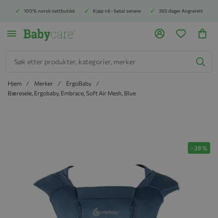
100% norsk nettbutikk
Kjøp nå - betal senere
365 dager Angrerett
Søk
Hjem
Merker
ErgoBaby
Bæresele, Ergobaby, Embrace, Soft Air Mesh, Blue
Hopp til slutten av bildegalleriet
-
28
%