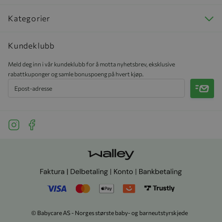
Kategorier
Kundeklubb
Meld deg inn i vår kundeklubb for å motta nyhetsbrev, eksklusive
rabattkuponger og samle bonuspoeng på hvert kjøp.
Meld 
See our Instagram
See our Facebook
© Babycare AS - Norges største baby- og barneutstyrskjede