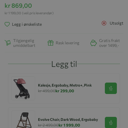
kr 869,00
kr 1 199,00
(veil.pris leverandør)
Utsolgt
Legg i ønskeliste
Tilgjengelig
Gratis frakt
Rask levering
umiddelbart
over 1499,-
Legg til
Kalesje, Ergobaby, Metro+, Pink
Se produk
kr 499,00
kr 299,00
Evolve Chair, Dark Wood, Ergobaby
Se produk
kr 2 499,00
kr 1 999,00