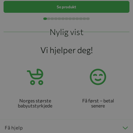
Se produkt
Nylig vist
Vi hjelper deg!
Norges største
Få først – betal
babyutstyrkjede
senere
Få hjelp