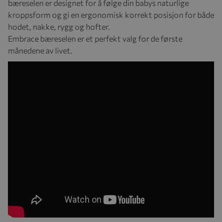
bæreselen er designet for å følge din babys naturlige
kroppsform og gi en ergonomisk korrekt posisjon for både
hodet, nakke, rygg og hofter.
Embrace bæreselen er et perfekt valg for de første
månedene av livet.