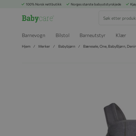
100% Norsk nettbutikk
Norges største babyutstyrskjede
Kjø
Søk
Barnevogn
Bilstol
Barneutstyr
Klær
Hjem
Merker
Babybjørn
Bæresele, One, BabyBjørn, Deni
Hopp til slutten av bildegalleriet