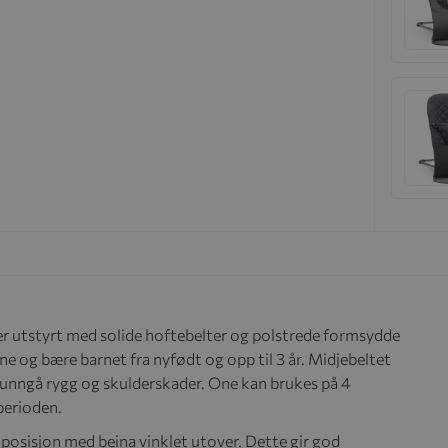
er utstyrt med solide hoftebelter og polstrede formsydde
ene og bære barnet fra nyfødt og opp til 3 år. Midjebeltet
 å unngå rygg og skulderskader. One kan brukes på 4
perioden.
 posisjon med beina vinklet utover. Dette gir god