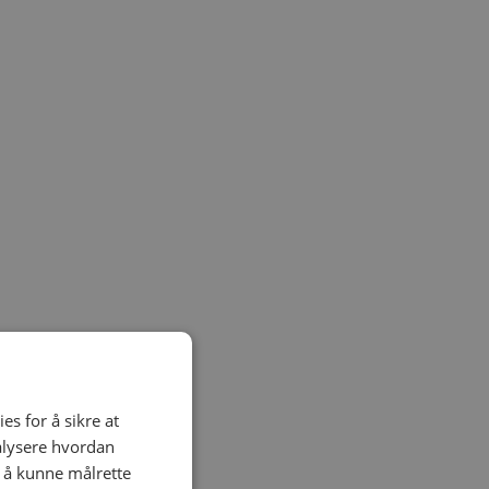
es for å sikre at
nalysere hvordan
r å kunne målrette