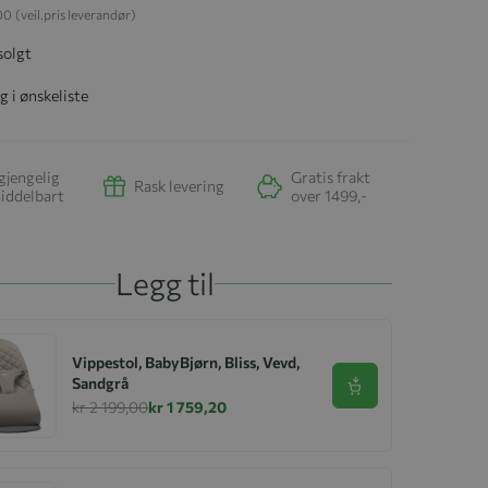
,00
(veil.pris leverandør)
solgt
g i ønskeliste
gjengelig
Gratis frakt
Rask levering
iddelbart
over 1499,-
Legg til
Vippestol, BabyBjørn, Bliss, Vevd,
Sandgrå
Se produkt
kr 2 199,00
kr 1 759,20