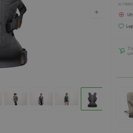
kr 1 999
Ut
Leg
Til
um