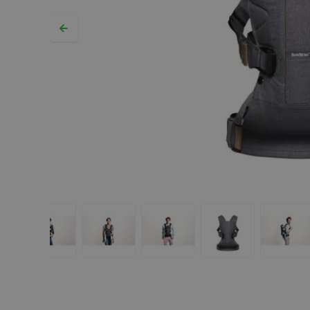
Hopp til begynnelsen av bildegalleriet