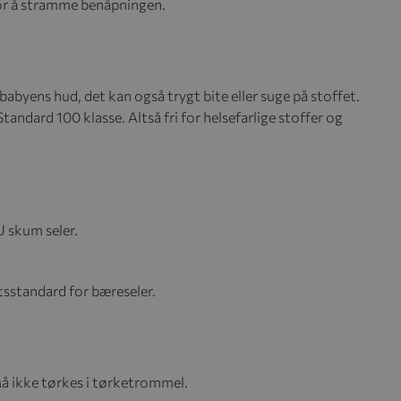
for å stramme benåpningen.
byens hud, det kan også trygt bite eller suge på stoffet.
tandard 100 klasse. Altså fri for helsefarlige stoffer og
 skum seler.
sstandard for bæreseler.
å ikke tørkes i tørketrommel.