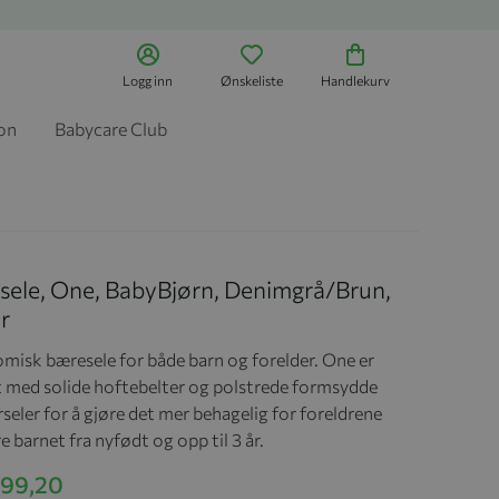
Logg inn
Ønskeliste
Handlekurv
jon
Babycare Club
sele, One, BabyBjørn, Denimgrå/Brun,
r
misk bæresele for både barn og forelder. One er
t med solide hoftebelter og polstrede formsydde
seler for å gjøre det mer behagelig for foreldrene
 barnet fra nyfødt og opp til 3 år.
599,20