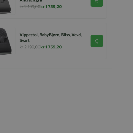
Se produkt
kr 2 199,00
kr 1 759,20
Vippestol, BabyBjørn, Bliss, Vevd,
Svart
Se produkt
kr 2 199,00
kr 1 759,20