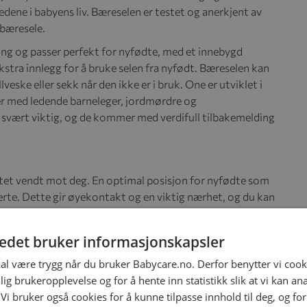
dene i babyens liv. Bæreselen er testet og anerkjent av
 bæresele.
ing og passer perfekt for nyfødte, med et innebygd
kstra innlegg for å bruke selen fra nyfødt. Bæreselen kan
veske eller sekk når den ikke er i bruk. One er utviklet i
r med ledende barneleger, jordmørdre og
svært viktig, og de kommer med verdifull tilbakemelding
ktet vendt mot deg. En optimal posisjon for nyfødte som
erte. Dette gir øyekontakt og en viktig nærhet, og du kan
en og armer kan beveges fritt og tillater babyen å utvikle
tedet bruker informasjonskapsler
endt, som passer fint for eldre babyer. Etter ca fire mnd.
kal være trygg når du bruker Babycare.no. Derfor benytter vi cooki
tra komfort kan benåpningen til babyen justeres.
lig brukeropplevelse og for å hente inn statistikk slik at vi kan a
barnet i en forovervendt posisjon, eller bytte mellom
 Vi bruker også cookies for å kunne tilpasse innhold til deg, og fo