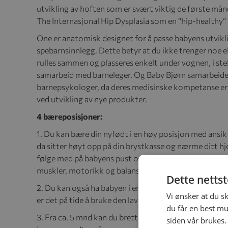
utvikling av hoften som er svært viktig de første måne
The Internasjonal Hip Dysplasia som en “hip-healthy”
One er anatomisk designet for å passe babyens utvikl
spebarnsinnlegg. Dette betyr at du ikke trenger noe e
rulles sammen og plasseres enkelt under vognen, i stell
samarbeid med barneleger. Og Baby Bjørn samarbeide
barnepsykologer, da deres medisinske kompetanse er 
ved utvikling av nye produkter.
4 bæreposisjoner:
1. Du kan bære din nyfødt i en høy posisjon med ansi
da sitter høyt opp på din brystkasse og nærme ditt hj
følge med på babyens pust og holder luftveiene frie. B
muskler, motorikk og balanse.
Dette netts
2. Du kan også ha babyen i en lavere posisjon innoverv
Vi ønsker at du s
er det på tide å bruke den lavere posisjonen. For eks
du får en best mu
3. Fra ca. 5 mnd kan du brette ned hodestøtten og ha 
siden vår brukes.