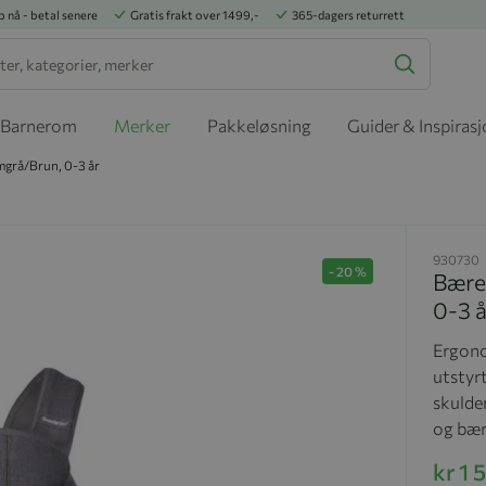
p nå - betal senere
Gratis frakt over 1499,-
365-dagers returrett
Barnerom
Merker
Pakkeløsning
Guider & Inspiras
mgrå/Brun, 0-3 år
930730
-
20
%
Bære
0-3 å
Ergono
utstyr
skulder
og bære
kr 1 