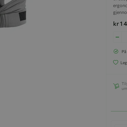
ergonom
gjenno
kr 1
På
Leg
Til
um