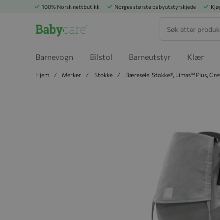
100% Norsk nettbutikk
Norges største babyutstyrskjede
Kjø
Søk
Barnevogn
Bilstol
Barneutstyr
Klær
Hjem
Merker
Stokke
Bæresele, Stokke®, Limas™ Plus, Gr
Hopp til slutten av bildegalleriet