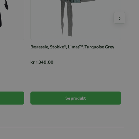
›
Bæresele, Stokke®, Limas™, Turquoise Grey
kr 1 349,00
Moonb
kr 1 
Se produkt