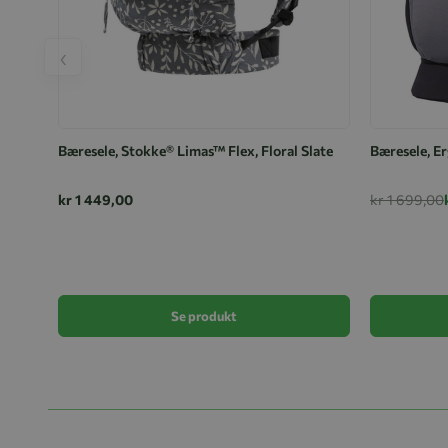
‹
Bæresele, Stokke® Limas™ Flex, Floral Slate
Bæresele, E
kr 1 449,00
kr 1 699,00
Se produkt