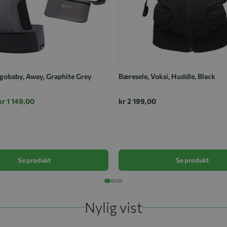
rgobaby, Away, Graphite Grey
Bæresele, Voksi, Huddle, Black
kr 1 149,00
kr 2 199,00
Se produkt
Se produkt
Nylig vist