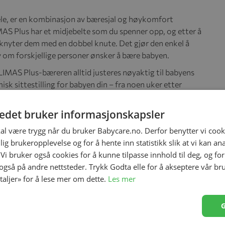
le, er en kombinasjon av bæresjal og høykomfort
AS Plus har et midjebelte som du spenner opp, og etter å
 knyter dem med en dobbel knute. Det gjør den enkel å
lv om forskjellige personer ønsker å bære babyen.
IMAS Plus-bæreren alltid justeres nøyaktig til babyens
sk sittestilling for babyen din – fra noen uker etter
tedet bruker informasjonskapsler
 og brukervennlighet. Takket være skulderstroppene, som
s vekten jevnt over hoftene og ryggen, noe som gjør den
kal være trygg når du bruker Babycare.no. Derfor benytter vi cooki
 baby.
lig brukeropplevelse og for å hente inn statistikk slik at vi kan a
slagsstoff. Mellom disse to lagene med materiale er det
 Vi bruker også cookies for å kunne tilpasse innhold til deg, og fo
n i om nødvendig.
 også på andre nettsteder. Trykk Godta elle for å akseptere vår br
etaljer» for å lese mer om dette.
Les mer
en, på ryggen eller på hoften, noe som gir deg maksimal
d hjelp av poppers, noe som gjør det veldig enkelt å
ller omvendt, avhengig av humøret og antrekket ditt.