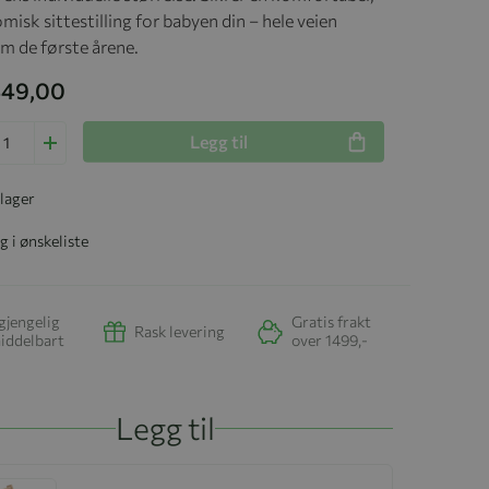
isk sittestilling for babyen din – hele veien
m de første årene.
 449,00
Legg til
 lager
g i ønskeliste
gjengelig
Gratis frakt
Rask levering
iddelbart
over 1499,-
Legg til