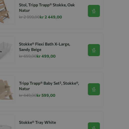
Stol, Tripp Trapp® Stokke, Oak
Natur
Se produkt
kr 2 999,00
kr 2 449,00
Stokke® Flexi Bath X-Large,
Sandy Beige
Se produkt
kr 659,00
kr 499,00
Tripp Trapp® Baby Set², Stokke®,
Natur
Se produkt
kr 649,00
kr 599,00
Stokke® Tray White