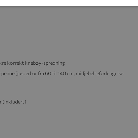
 sikre korrekt knebøy-spredning
penne (justerbar fra 60 til 140 cm, midjebelteforlengelse
 (inkludert)