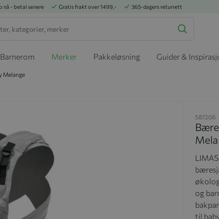
p nå - betal senere
Gratis frakt over 1499,-
365-dagers returrett
Barnerom
Merker
Pakkeløsning
Guider & Inspiras
ey Melange
587206
Bæres
Mela
LIMAS 
bæresj
økolog
og bar
bakpan
til bab