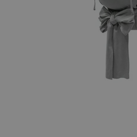
Hopp til begynnelsen av bildegalleriet