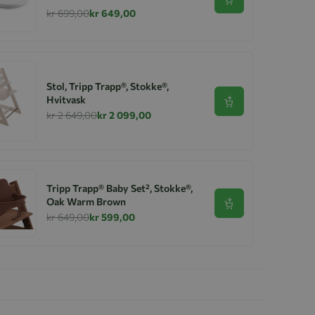
Se produkt
kr 699,00
kr 649,00
Stol, Tripp Trapp®, Stokke®,
Hvitvask
Se produkt
kr 2 649,00
kr 2 099,00
Tripp Trapp® Baby Set², Stokke®,
Oak Warm Brown
Se produkt
kr 649,00
kr 599,00