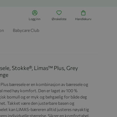
Logg inn
Ønskeliste
Handlekurv
jon
Babycare Club
ele, Stokke®, Limas™ Plus, Grey
nge
Plus bæresele er en kombinasjon av bæresele og
al med høy komfort. Den er laget av 100 %
isk bomull og er myk og behgaelig for både deg
net. Takket være den justerbare basen og
elet kan LIMAS-bæreren alltid justeres nøyaktig
yens individuelle størrelse. Sikrer en komfortabel,