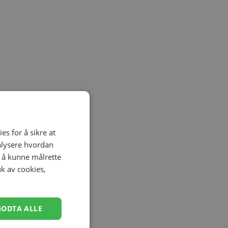
es for å sikre at
nalysere hvordan
r å kunne målrette
uk av cookies,
GODTA ALLE