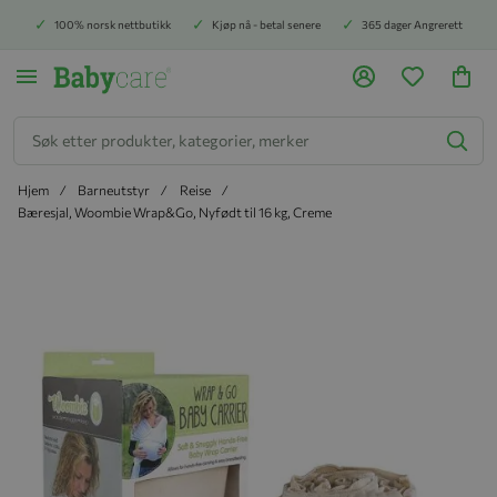
100% norsk nettbutikk
Kjøp nå - betal senere
365 dager Angrerett
Søk
Hjem
Barneutstyr
Reise
Bæresjal, Woombie Wrap&Go, Nyfødt til 16 kg, Creme
Hopp til slutten av bildegalleriet