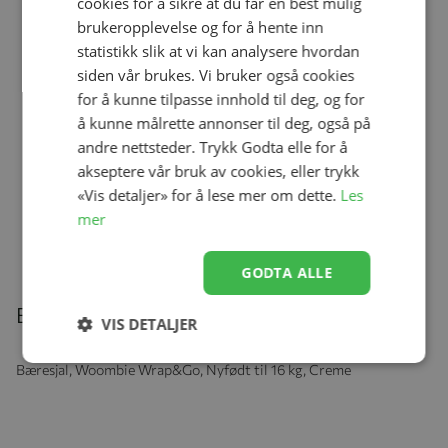
cookies for å sikre at du får en best mulig
brukeropplevelse og for å hente inn
statistikk slik at vi kan analysere hvordan
siden vår brukes. Vi bruker også cookies
Ullbody, Helledussen, Deep Oak
Se produk
kr 279,00
kr 167,40
for å kunne tilpasse innhold til deg, og for
å kunne målrette annonser til deg, også på
andre nettsteder. Trykk Godta elle for å
akseptere vår bruk av cookies, eller trykk
«Vis detaljer» for å lese mer om dette.
Les
Ullongs, Helledussen, Navy
Se produk
kr 279,00
kr 167,40
mer
GODTA ALLE
Beskrivelse
VIS DETALJER
Bæresjal, Woombie Wrap&Go, Nyfødt til 16 kg, Creme