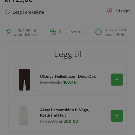
Utsolgt
Legg i ønskeliste
Tilgjengelig
Gratis frakt
Rask levering
umiddelbart
over 1499,-
Legg til
Ullongs, Helledussen, Deep Oak
Se produk
kr 279,00
kr 167,40
Aluna Lammeskinn til Vogn,
Korthåret Hvit
Se produk
kr 599,00
kr 299,00