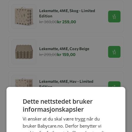
Lekematte, 4ME, Skog - Limited
Edition
Se produk
kr 369,00
kr 259,00
Lekematte, 4ME, Cozy Beige
Se produk
kr 299,00
kr 159,00
Lekematte, 4ME, Hav - Limited
Edition
Se produk
kr 369,00
kr 229,00
Dette nettstedet bruker
informasjonskapsler
Vi ønsker at du skal være trygg når du
4ME Myggnett Universal
Se produk
kr 199,00
kr 159,00
bruker Babycare.no. Derfor benytter vi