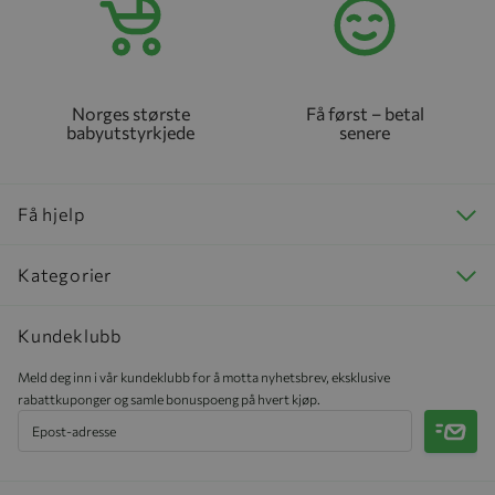
Norges største
Få først – betal
babyutstyrkjede
senere
Få hjelp
Kategorier
Kundeklubb
Meld deg inn i vår kundeklubb for å motta nyhetsbrev, eksklusive
rabattkuponger og samle bonuspoeng på hvert kjøp.
Meld 