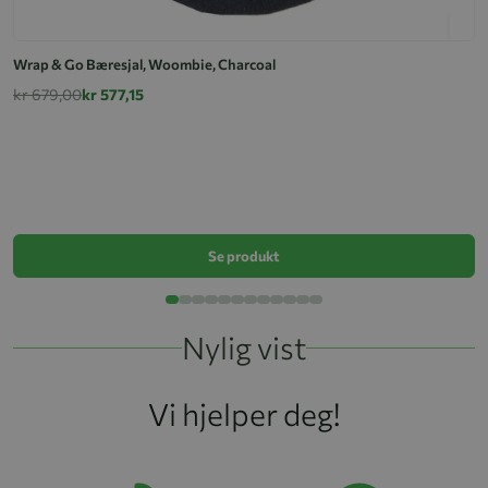
Wrap & Go Bæresjal, Woombie, Charcoal
kr 679,00
kr 577,15
M
k
Se produkt
Nylig vist
Vi hjelper deg!