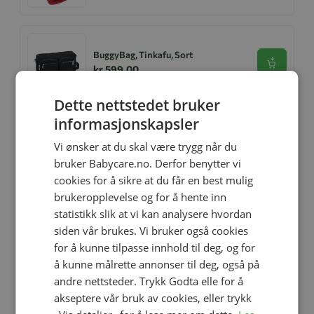
BuggyBag, Tinkafu, Sort
Se produk
kr 599,00
Dette nettstedet bruker
informasjonskapsler
Relaterte produkter
Vi ønsker at du skal være trygg når du
bruker Babycare.no. Derfor benytter vi
cookies for å sikre at du får en best mulig
-60%
-67%
brukeropplevelse og for å hente inn
statistikk slik at vi kan analysere hvordan
siden vår brukes. Vi bruker også cookies
for å kunne tilpasse innhold til deg, og for
å kunne målrette annonser til deg, også på
andre nettsteder. Trykk Godta elle for å
akseptere vår bruk av cookies, eller trykk
Legg til
Legg til