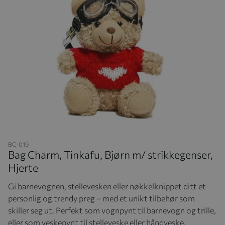
Hopp til begynnelsen av bildegalleriet
BC-019
Bag Charm, Tinkafu, Bjørn m/ strikkegenser,
Hjerte
Gi barnevognen, stellevesken eller nøkkelknippet ditt et
personlig og trendy preg – med et unikt tilbehør som
skiller seg ut. Perfekt som vognpynt til barnevogn og trille,
eller som veskepynt til stelleveske eller håndveske.