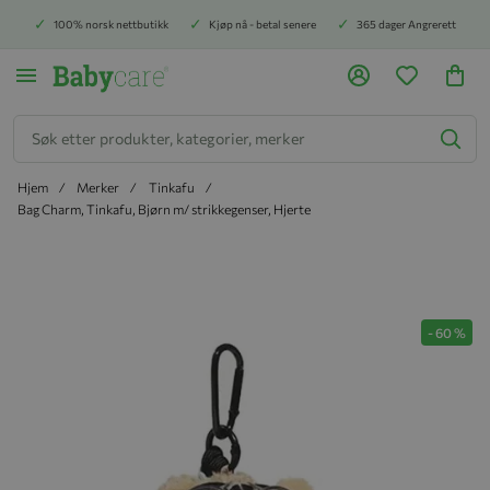
100% norsk nettbutikk
Kjøp nå - betal senere
365 dager Angrerett
Søk
Hjem
Merker
Tinkafu
Bag Charm, Tinkafu, Bjørn m/ strikkegenser, Hjerte
Hopp til slutten av bildegalleriet
-
60
%