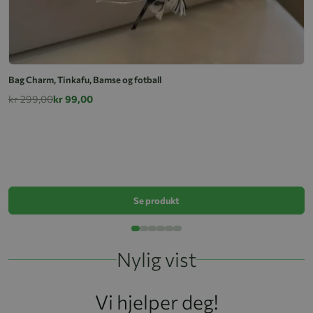
Bag Charm, Tinkafu, Bamse og fotball
kr 299,00
kr 99,00
Ba
k
Se produkt
Nylig vist
Vi hjelper deg!