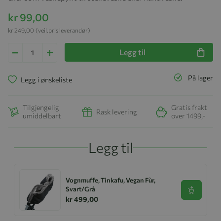
kr 99,00
kr 249,00
(veil.pris leverandør)
Legg til
På lager
Legg i ønskeliste
Tilgjengelig
Gratis frakt
Rask levering
umiddelbart
over 1499,-
Legg til
Vognmuffe, Tinkafu, Vegan Fùr,
Svart/Grå
Se produk
kr 499,00