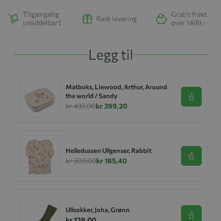
Tilgjengelig
Gratis frakt
Rask levering
umiddelbart
over 1499,-
Legg til
Matboks, Liewood, Arthur, Around
the world / Sandy
Se produk
kr 499,00
kr 399,20
Helledussen Ullgenser, Rabbit
Se produk
kr 309,00
kr 185,40
Ullsokker, Joha, Grønn
Se produk
kr 129,00