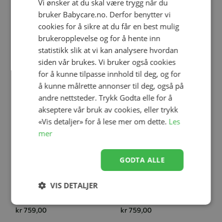
Vi ønsker at du skal være trygg når du
Relaterte produkter
bruker Babycare.no. Derfor benytter vi
cookies for å sikre at du får en best mulig
brukeropplevelse og for å hente inn
statistikk slik at vi kan analysere hvordan
siden vår brukes. Vi bruker også cookies
for å kunne tilpasse innhold til deg, og for
å kunne målrette annonser til deg, også på
andre nettsteder. Trykk Godta elle for å
akseptere vår bruk av cookies, eller trykk
«Vis detaljer» for å lese mer om dette.
Les
Legg til
Legg til
mer
Størrelse
0-1 år
1-2 år
2-4 år
Størrelse
0-1 år
1-2 år
2-4 år
GODTA ALLE
4-6 år
4-6 år
VIS DETALJER
Huttelihut Balaclava
Huttelihut Balaclava
Ull/Alpaca Pompoms,,
Ull/Alpaca Pompoms, Tofu
Beetle
kr 759,00
kr 759,00