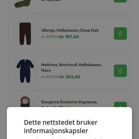
Ullongs, Helledussen, Deep Oak
Se produk
kr 279,00
kr 167,40
Heldress, Merinoull, Helledussen,
Navy
Se produk
kr 439,00
kr 263,40
Easygrow Exclusive Vognpose,
Antracite Black
Se produk
kr 1 999,00
kr 1 399,00
Dette nettstedet bruker
informasjonskapsler