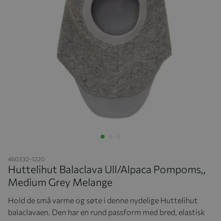
Hopp til begynnelsen av bildegalleriet
460332-1220
Huttelihut Balaclava Ull/Alpaca Pompoms,,
Medium Grey Melange
Hold de små varme og søte i denne nydelige Huttelihut
balaclavaen. Den har en rund passform med bred, elastisk