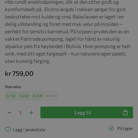
ribb rundt ansiktsåpningen, slik at den sitter godt og
komfortabelt på. Ekstra lengde i nakken sørger for god
beskyttelse mot kulde og vind. Balaclavaen er laget i en
deilig ullblanding og foret med myk velur på innsiden –
perfekt for sensitiv barnehud. På toppen prydes den av en
vakker Fairtrade pompong, laget for hånd av naturlig
alpakka-pels fra høylandet i Bolivia. Hver pompong er helt
unik, med sitt eget fargespill – kun naturens egen palett,
uten kunstig farging.
kr 759,00
Størrelse
0-1 år
1-2 år
2-4 år
4-6 år
Legg til
På lager
Legg i ønskeliste