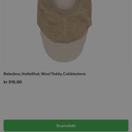
Balaclava, Huttelihut, Wool Teddy, Cobblestone
kr 519,00
H
k
Se produkt