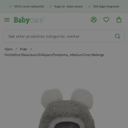
100% norsk nettbutikk
Kjøp nå - betal senere
365 dager Angrerett
Søk
Hjem
Klær
Huttelihut Balaclava Ull/Alpaca Pompoms,, Medium Grey Melange
Hopp til slutten av bildegalleriet