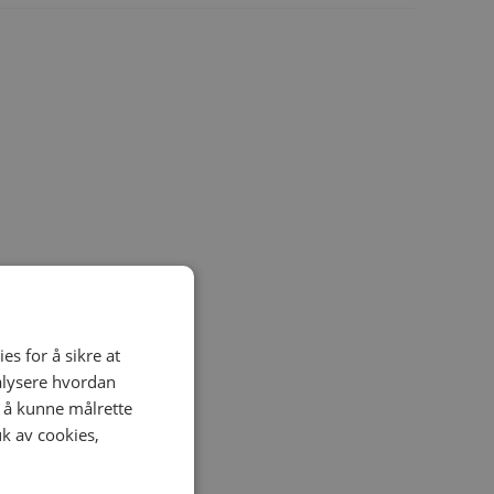
es for å sikre at
nalysere hvordan
r å kunne målrette
uk av cookies,