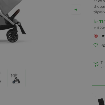
en av 
shoppi
tilpas
kr 11
kr 13 99
Ut
Leg
Til
um