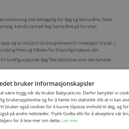
n enklere og mer behagelig for deg og barna dine. Med
erreng, kan du ta med deg barna dine på tur uten
pak og et intuitivt brukergrensesnitt innebygd i styret. I
rsiktig frem og tilbake for å berolige babyen din.
0+ konfigurasjoner deg fleksibiliteten som alle familier
plass og er derfor praktisk å ha med seg i bagasjerommet
tedet bruker informasjonskapsler
kal være trygg når du bruker Babycare.no. Derfor benytter vi cooki
lig brukeropplevelse og for å hente inn statistikk slik at vi kan a
 Vi bruker også cookies for å kunne tilpasse innhold til deg, og fo
 også på andre nettsteder. Trykk Godta elle for å akseptere vår br
etaljer» for å lese mer om dette.
Les mer