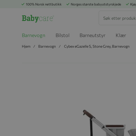
100% Norsk nettbutikk
Norges største babyutstyrskjede
Kjø
Søk
Barnevogn
Bilstol
Barneutstyr
Klær
Hjem
Barnevogn
Cybex eGazelle S, Stone Grey, Barnevogn
Hopp til slutten av bildegalleriet