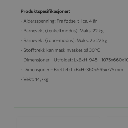
Produktspesifikasjoner:
- Aldersspenning: Fra fødsel til ca. 4 år
- Barnevekt (i enkeltmodus): Maks. 22 kg
- Barnevekt (i duo-modus): Maks. 2 x 22 kg
- Stofftrekk kan maskinvaskes på 30°C
- Dimensjoner – Utfoldet: LxBxH-945 - 1075x660x1
- Dimensjoner – Brettet: LxBxH-360x565x775 mm
- Vekt: 14,7kg