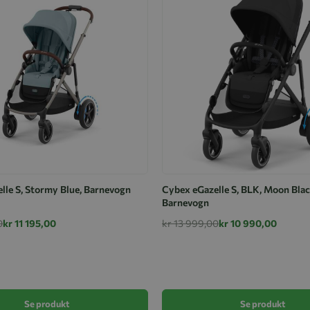
lle S, Stormy Blue, Barnevogn
Cybex eGazelle S, BLK, Moon Blac
Barnevogn
0
kr 11 195,00
kr 13 999,00
kr 10 990,00
Se produkt
Se produkt