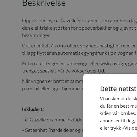
Beskrivelse
Opplev den nye e-Gazelle S-vognen som gjør hverdage
den elektriske støtten for oppoverbakker og ujevnt t
bekymringer.
Det er enkelt å kontrollere vognens hastighet med en s
tillegg flytter en automatisk gyngefunksjon vognen fo
Enten du trenger en barnevogn eller søskenvogn, gir 2
trenger, spesielt når de vokser over tid.
Når vognen er brettet sammen, tar den minimalt med 
Dette netts
på en bil eller lagre hjemme når den ikke er i bruk.
Vi ønsker at du s
du får en best mu
Inkludert:
siden vår brukes.
- e-Gazelle S ramme inkludert hjul
annonser til deg,
eller trykk «Vis d
- Seteenhet (harde deler og myke varer)