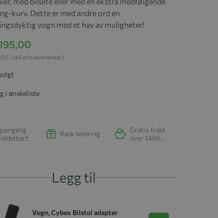
hver, med bilsete eller med en ekstra medfølgende
ng-kurv. Dette er med andre ord en
ningsdyktig vogn med et hav av muligheter!
 195,00
9,00
(veil.pris leverandør)
solgt
g i ønskeliste
gjengelig
Gratis frakt
Rask levering
iddelbart
over 1499,-
Legg til
Vogn, Cybex Bilstol adapter