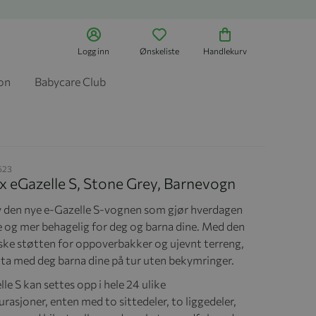
Logg inn
Ønskeliste
Handlekurv
jon
Babycare Club
523
x eGazelle S, Stone Grey, Barnevogn
 den nye e-Gazelle S-vognen som gjør hverdagen
e og mer behagelig for deg og barna dine. Med den
iske støtten for oppoverbakker og ujevnt terreng,
 ta med deg barna dine på tur uten bekymringer.
le S kan settes opp i hele 24 ulike
rasjoner, enten med to sittedeler, to liggedeler,