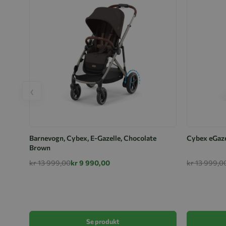
‹
Barnevogn, Cybex, E-Gazelle, Chocolate
Cybex eGaze
Brown
kr 13 999,00
kr 9 990,00
kr 13 999,0
Se produkt