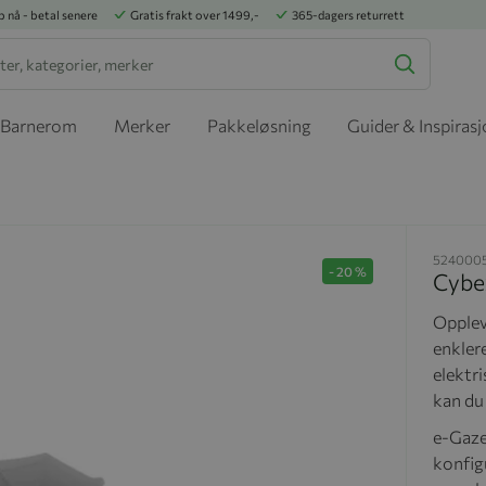
p nå - betal senere
Gratis frakt over 1499,-
365-dagers returrett
Barnerom
Merker
Pakkeløsning
Guider & Inspiras
524000
-
20
%
Cybe
Opplev
enkler
elektr
kan du
e-Gazel
konfigu