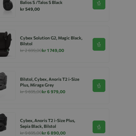
Balios S /Talos S Black
Se produkt
kr 549,00
Cybex Solution G2, Magic Black,
Bilstol
Se produkt
kr 2 699,00
kr 1 749,00
Bilstol, Cybex, Anoris T2 i-Size
Plus, Mirage Grey
Se produkt
kr 9 695,00
kr 6 979,00
Cybex, Anoris T2 i-Size Plus,
Sepia Black, Bilstol
Se produkt
kr 9 695,00
kr 6 890,00