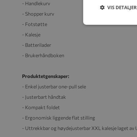
- Handlekurv
VIS DETALJER
- Shopper kurv
- Fotstøtte
- Kalesje
- Batterilader
- Brukerhåndboken
Produktetgenskaper:
- Enkel justerbar one-pull sele
- Justerbart håndtak
- Kompakt foldet
- Ergonomisk liggende flat stilling
- Uttrekkbar og høydejusterbar XXL kalesje laget a