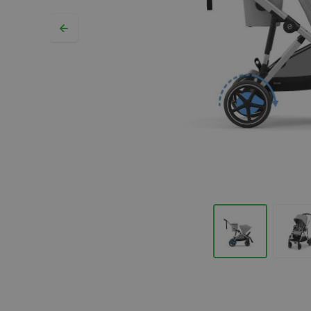
Hopp til begynnelsen av bildegalleriet