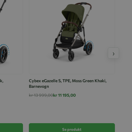
›
k,
Cybex eGazelle S, TPE, Moss Green Khaki,
Barnevogn
kr 13 999,00
kr 11 195,00
Barne
Beige
kr 13
Se produkt