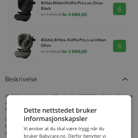
Britax Bilstol Kidfix Pro Lux, Onyx
Black
Se produk
kr 3 495,00
kr 3 090,00
Bilstol, Britax, Kidfix Pro, Lux Urban
Olive
Se produk
kr 3 495,00
kr 2 990,00
Beskrivelse
Med sitt smale design, bare 57 cm bredt, er SMILE III perfekt for å komme
seg lettvint rundt både på shoppingsentre og selv de smaleste, mest
Dette nettstedet bruker
folksomme stedene.
informasjonskapsler
De sentralt plasserte støtdemperne på understellet og forhjulene gir en
behagelig trilletur uansett terreng. Ingenting vil forstyrre den lille, enten
Vi ønsker at du skal være trygg når du
du går på brosteinsbelagte gater eller langs landeveien.
Ryggstøtten kan
bruker Babycare.no. Derfor benytter vi