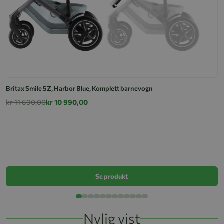
Britax Smile 5Z, Harbor Blue, Komplett barnevogn
kr 11 690,00
kr 10 990,00
B
k
Se produkt
Nylig vist