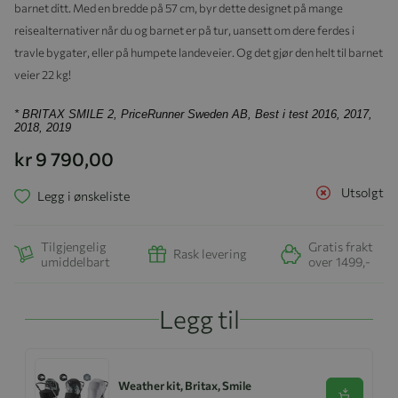
barnet ditt. Med en bredde på 57 cm, byr dette designet på mange
reisealternativer når du og barnet er på tur, uansett om dere ferdes i
travle bygater, eller på humpete landeveier. Og det gjør den helt til barnet
veier 22 kg!
* BRITAX SMILE 2, PriceRunner Sweden AB, Best i test 2016, 2017,
2018, 2019
kr 9 790,00
Utsolgt
Legg i ønskeliste
Tilgjengelig
Gratis frakt
Rask levering
umiddelbart
over 1499,-
Legg til
Weather kit, Britax, Smile