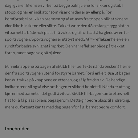
dagligvarer.
Bremsen virker på begge bakhjulene for sikker og stabil
stopp, og har en indikator som viser om den er av eller på. For
komfortabel bruk kan bremsen også utløses fra toppen, slik at skoene
dine ikke blir skitne eller slitte.
Takket være den 48 cm lange ryggplaten
vil barnet ha både nok plass til å vokse og til fortsatt å ha glede av en tur i
sportsvognen.
Sportsvognen er utstyrt med 3M™ -reflekser hele veien
rundt for bedre synlighet i mørket. Den har reflekser både på trekket
foran, rundt bagen og på hjulene.
Minneknappene på bagen til SMILE III er perfekte når du ønsker å fjerne
den fra sportsvognen uten å forstyrre barnet. For å enkelt løse ut bagen
kan du trykke på knappene en etter en, og så løfte den av. De hendige
indikatorene vil også vise om bagen er sikkert koblet til.
Når du er ute og
kjører med barnet er det godt å vite at SMILE III -bagen kan brettes helt
flat for å få plass i bilens bagasjerom. Dette gir bedre plass til andre ting,
mens du fortsatt kan ta med deg bagen for å gi barnet bedre komfort.
Inneholder