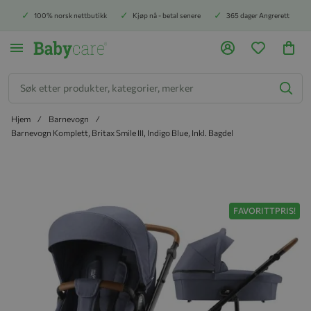
100% norsk nettbutikk
Kjøp nå - betal senere
365 dager Angrerett
Søk
Hjem
Barnevogn
Barnevogn Komplett, Britax Smile III, Indigo Blue, Inkl. Bagdel
Hopp til slutten av bildegalleriet
FAVORITTPRIS!