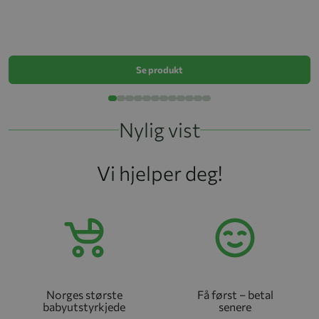
Vo
k
Se produkt
Nylig vist
Vi hjelper deg!
Norges største
Få først – betal
babyutstyrkjede
senere