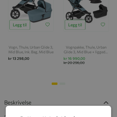
Legg til
Legg til
Vogn, Thule, Urban Glide 3,
Vognpakke, Thule, Urban
Mid Blue, Ink. Bag, Mid Blue
Glide 3, Mid Blue + liggedel,
sort inkl. Maple, Black +
kr 13 298,00
kr 16 990,00
Base, Alfi
kr 20 296,00
Beskrivelse
Designet for aktive foreldre, tilbyr Thule Urban Glide 3 en