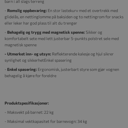
barn i all slags terreng
-
Romslig oppbevaring:
En stor lastekurv med et overtrekk med
glidelås, en nettinglomme på baksiden og to nettingrom for snacks
eller leker har god plass til alt du trenger
-
Behagelig og trygg med magnetisk spenne:
Sikker og
komfortabelt sete med lett justerbar 5-punkts polstret sele med
magnetisk spenne
- Utmerket inn- og utsyn:
Reflekterende kalesje og hjul sikrer
synlighet og sikkerhet
Enkel spasering
-
Enkel spasering:
Ergonomisk, justerbart styre som gjør vognen
behagelig å kjøre for foreldre
Produktspesifikasjoner:
- Maksvekt på barnet: 22 kg
- Maksimal vektkapasitet for barnevogn: 34 kg