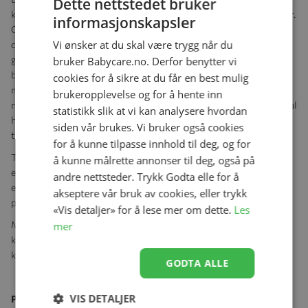
Dette nettstedet bruker
kombinasjon av komfort, funksjonalitet og ytelse på alle overflater.
informasjonskapsler
Opplev enestående manøvrerbarhet med dens slanke og lette
Vi ønsker at du skal være trygg når du
design, og store 16" luftfylte dekk for overlegen fjæring. Enten du
går gjennom byen eller overvinner røffe terreng, leverer denne
bruker Babycare.no. Derfor benytter vi
barnevognen en jevn og komfortabel tur. Det svingbare forhjulet
cookies for å sikre at du får en best mulig
manøvrerer enkelt gjennom folkemengder og låses lett på plass
brukeropplevelse og for å hente inn
når du skal opp i høyere tempo. Vridningshåndbremsen gir optimal
statistikk slik at vi kan analysere hvordan
hastighetskontroll for sikkerhet, enten på fortau eller kupert
siden vår brukes. Vi bruker også cookies
terreng.
for å kunne tilpasse innhold til deg, og for
Thule Urban Glide 3 er ikke bare praktisk, men også praktisk. Den
å kunne målrette annonser til deg, også på
enkle sammenleggingen med én hånd gjør lagring og transport til
andre nettsteder. Trykk Godta elle for å
en lek. Den romslige lastekurven med glidelåstopp har rikelig med
akseptere vår bruk av cookies, eller trykk
plass til å ta med det du trenger for dine eventyr.
«Vis detaljer» for å lese mer om dette.
Les
Med premiumfunksjoner som luftfylte dekk for en jevn tur og en
mer
kalesje med full dekning og ventilasjon, vil barnet ditt ha det
komfortabelt uansett hva dagen bringer.
GODTA ALLE
VIS DETALJER
Produktegenskaper: