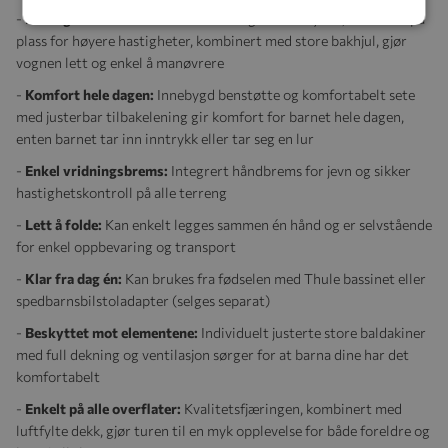
-
Lett og enkel å manøvrere:
Det svingbare forhjulet, som låses på
plass for høyere hastigheter, kombinert med store bakhjul, gjør
vognen lett og enkel å manøvrere
-
Komfort hele dagen:
Innebygd benstøtte og komfortabelt sete
med justerbar tilbakelening gir komfort for barnet hele dagen,
enten barnet tar inn inntrykk eller tar seg en lur
-
Enkel vridningsbrems:
Integrert håndbrems for jevn og sikker
hastighetskontroll på alle terreng
-
Lett å folde:
Kan enkelt legges sammen én hånd og er selvstående
for enkel oppbevaring og transport
-
Klar fra dag én:
Kan brukes fra fødselen med Thule bassinet eller
spedbarnsbilstoladapter (selges separat)
-
Beskyttet mot elementene:
Individuelt justerte store baldakiner
med full dekning og ventilasjon sørger for at barna dine har det
komfortabelt
-
Enkelt på alle overflater:
Kvalitetsfjæringen, kombinert med
luftfylte dekk, gjør turen til en myk opplevelse for både foreldre og