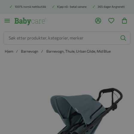
100% norsk nettbutikk
Kjøp nå - betal senere
365 dager Angrerett
Søk
Hjem
Barnevogn
Barnevogn, Thule, Urban Glide, Mid Blue
Hopp til slutten av bildegalleriet