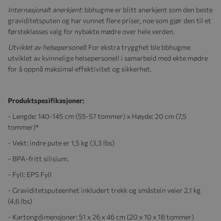
Internasjonalt anerkjent
: bbhugme er blitt anerkjent som den beste
graviditetsputen og har vunnet flere priser, noe som gjør den til et
førsteklasses valg for nybakte mødre over hele verden.
Utviklet av helsepersonell
: For ekstra trygghet ble bbhugme
utviklet av kvinnelige helsepersonell i samarbeid med ekte mødre
for å oppnå maksimal effektivitet og sikkerhet.
Produktspesifikasjoner:
- Lengde: 140-145 cm (55-57 tommer) x Høyde: 20 cm (7,5
tommer)*
- Vekt: indre pute er 1,5 kg (3,3 lbs)
- BPA-fritt silisium.
- Fyll: EPS Fyll
- Graviditetsputeenhet inkludert trekk og småstein veier 2,1 kg
(4,6 lbs)
- Kartongdimensjoner: 51 x 26 x 46 cm (20 x 10 x 18 tommer)