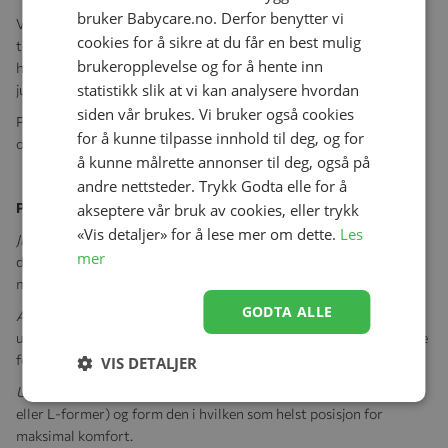
bruker Babycare.no. Derfor benytter vi
Ved å justere posisjonen på småsteinene kan du tilpasse fastheten
cookies for å sikre at du får en best mulig
til puten. Dette gir deg muligheten til å finne optimal komfort fra
brukeropplevelse og for å hente inn
hode til tå ved å støtte magen, redusere trykket og forbedre
statistikk slik at vi kan analysere hvordan
justeringen av hoftene.
siden vår brukes. Vi bruker også cookies
Putens design er spesielt egnet for sidevendt søvn, en stilling som
for å kunne tilpasse innhold til deg, og for
ofte anbefales under svangerskapet.
å kunne målrette annonser til deg, også på
andre nettsteder. Trykk Godta elle for å
Produktegenskaper:
akseptere vår bruk av cookies, eller trykk
«Vis detaljer» for å lese mer om dette.
Les
Justerbar komfort
: Tilpass lengden og fastheten på puten slik at
mer
den tilpasses kroppen din etter hvert som magen vokser, og sikrer
myk eller fast støtte gjennom hele svangerskapet.
GODTA ALLE
Allsidig design
: Bruk den som en kroppspute for å forbedre søvn
under svangerskapet og lindre spenninger, eller som en ammepute
for ekstra støtte når du har babyen.
VIS DETALJER
Unik formtilpasning
: Velg den formen som passer deg best (C, U, I
eller L-former) og form den i hvilken som helst posisjon for
maksimal komfort.