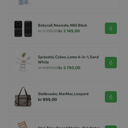
Babycall, Neonate, N65 Black
Se produk
kr 2 299,00
kr 2 149,00
Spisestol, Cybex, Lemo 4-in-1, Sand
White
Se produk
kr 4 899,00
kr 3 790,00
Stelleveske, MarMar, Leopard
Se produk
kr 899,00
Stol, Tripp Trapp® Stokke, Oak Natur