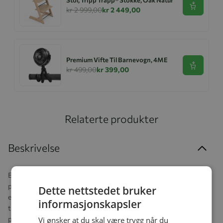
Se produk
kr 2 999,00
kr 2 449,00
Premium Vifte Til Barnevogn, 4ME
Se produk
kr 499,00
kr 399,00
Relaterte produkter
Beskrivelse
Bbhugme graviditetsputen består av tre komponenter: en indre
pute fylt med mikroperler som tilpasser seg kroppens form, et
Dette nettstedet bruker
ekstra mykt yttertrekk og to "Småstein" som brukes til å feste
informasjonskapsler
trekket. Når du monterer puten, drar du trekket over den indre
puten og sikrer det med en rullestein i hver ende.
Vi ønsker at du skal være trygg når du