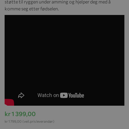
støtte til ryggen under amming og hjelper deg med å
komme seg etter fødselen.
kr 1 399,00
kr 1 799,00
(veil.pris leverandør)