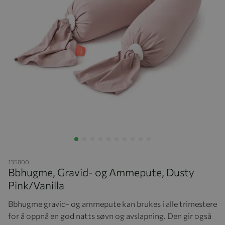
Hopp til begynnelsen av bildegalleriet
135800
Bbhugme, Gravid- og Ammepute, Dusty
Pink/Vanilla
Bbhugme gravid- og ammepute kan brukes i alle trimestere
for å oppnå en god natts søvn og avslapning. Den gir også