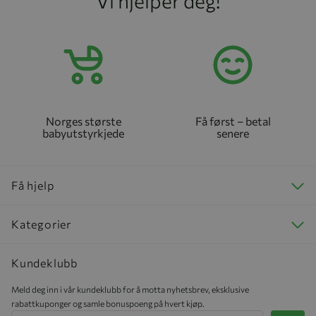
Vi hjelper deg!
Norges største
Få først – betal
babyutstyrkjede
senere
Få hjelp
Kategorier
Kundeklubb
Meld deg inn i vår kundeklubb for å motta nyhetsbrev, eksklusive
rabattkuponger og samle bonuspoeng på hvert kjøp.