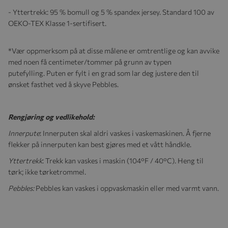
- Yttertrekk: 95 % bomull og 5 % spandex jersey. Standard 100 av
OEKO-TEX Klasse 1-sertifisert.
*Vær oppmerksom på at disse målene er omtrentlige og kan avvike
med noen få centimeter/tommer på grunn av typen
putefylling. Puten er fylt i en grad som lar deg justere den til
ønsket fasthet ved å skyve Pebbles.
Rengjøring og vedlikehold:
Innerpute
: Innerputen skal aldri vaskes i vaskemaskinen. Å fjerne
flekker på innerputen kan best gjøres med et vått håndkle.
Yttertrekk
: Trekk kan vaskes i maskin (104°F / 40°C). Heng til
tørk; ikke tørketrommel.
Pebbles:
Pebbles kan vaskes i oppvaskmaskin eller med varmt vann.