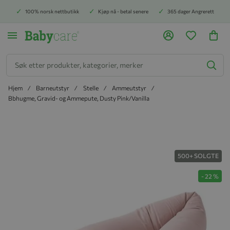
100% norsk nettbutikk
Kjøp nå - betal senere
365 dager Angrerett
Søk
Hjem
Barneutstyr
Stelle
Ammeutstyr
Bbhugme, Gravid- og Ammepute, Dusty Pink/Vanilla
Hopp til slutten av bildegalleriet
500+ SOLGTE
-
22
%