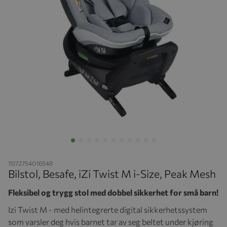
Hopp til begynnelsen av bildegalleriet
7072754016548
Bilstol, Besafe, iZi Twist M i-Size, Peak Mesh
Fleksibel og trygg stol med d
obbel sikkerhet for små barn!
Izi Twist M - med helintegrerte digital sikkerhetssystem
som varsler deg hvis barnet tar av seg beltet under kjøring