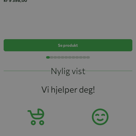
kr 9 398,00
B
k
Se produkt
Nylig vist
Vi hjelper deg!