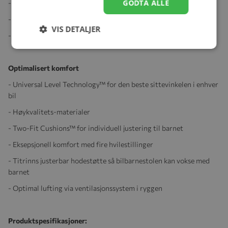
GODTA ALLE
- Justerbare hvilestillinger selv etter montering
- Lyd- og visuelle indikatorer for monterings-tilbakemeldinger
VIS DETALJER
- Ettgreps-justering av hodestøtten og internbeltene
Optimalisert komfort
- Universal Level Technology™ for den beste sittevinkelen i enhver
bil
- Høykvalitets-materialer
- Two-Fit Cushions™ for individuell justering til barnet
- Eksepsjonell komfort med fire hvilestillinger
- Titrinns justerbar hodestøtte så bilbarnestolen kan vokse med
barnet
- Optimal lufting via ventilasjonssystem i ryggen
Produktspesifikasjoner: