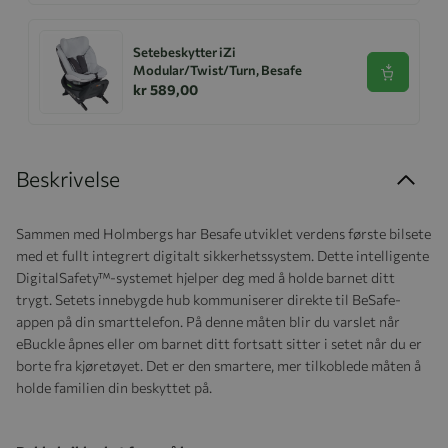
Setebeskytter iZi
Modular/Twist/Turn, Besafe
Se produk
kr 589,00
Beskrivelse
Sammen med Holmbergs har Besafe utviklet verdens første bilsete
med et fullt integrert digitalt sikkerhetssystem. Dette intelligente
DigitalSafety™-systemet hjelper deg med å holde barnet ditt
trygt. Setets innebygde hub kommuniserer direkte til BeSafe-
appen på din smarttelefon. På denne måten blir du varslet når
eBuckle åpnes eller om barnet ditt fortsatt sitter i setet når du er
borte fra kjøretøyet. Det er den smartere, mer tilkoblede måten å
holde familien din beskyttet på.