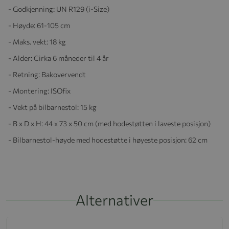
- Godkjenning: UN R129 (i-Size)
- Høyde: 61-105 cm
- Maks. vekt: 18 kg
- Alder: Cirka 6 måneder til 4 år
- Retning: Bakovervendt
- Montering: ISOfix
- Vekt på bilbarnestol: 15 kg
- B x D x H: 44 x 73 x 50 cm (med hodestøtten i laveste posisjon)
- Bilbarnestol-høyde med hodestøtte i høyeste posisjon: 62 cm
Alternativer