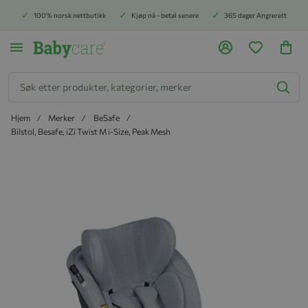
100% norsk nettbutikk
Kjøp nå - betal senere
365 dager Angrerett
Søk
Hjem
Merker
BeSafe
Bilstol, Besafe, iZi Twist M i-Size, Peak Mesh
Hopp til slutten av bildegalleriet