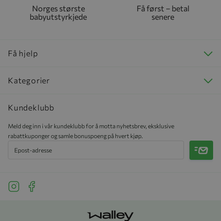
Norges største
Få først – betal
babyutstyrkjede
senere
Få hjelp
Kategorier
Kundeklubb
Meld deg inn i vår kundeklubb for å motta nyhetsbrev, eksklusive
rabattkuponger og samle bonuspoeng på hvert kjøp.
Meld 
See our Instagram
See our Facebook