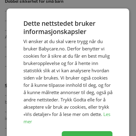
Dobbel sikkerhet for små barn
- Innebygget sidekollisjonsbeskyttelse (SIP) i stolskallet
- Ekstra sidekollisjonsbeskyttelse SIP+ med spesialdesignet form
Dette nettstedet bruker
informasjonskapsler
- Beskyttende og myk hodestøtte med innovative Dynamic Force
Absorber
Vi ønsker at du skal være trygg når du
- Bestått verdens hardeste kollisjonstest: Plus Test
bruker Babycare.no. Derfor benytter vi
cookies for å sikre at du får en best mulig
- Godkjent etter det nyeste UN R129-regulativet
brukeropplevelse og for å hente inn
- Lar barn alltid reise 5x sikrere bakovervendt opptil rundt fire år
statistikk slik at vi kan analysere hvordan
siden vår brukes. Vi bruker også cookies
for å kunne tilpasse innhold til deg, og for
State-of-the-art-funksjonalitet for enkel hverdagsbruk
å kunne målrette annonser til deg, også på
- Holmbergs DigitalSafety™ system, som hjelper deg med å holde
andre nettsteder. Trykk Godta elle for å
barnet trygt
akseptere vår bruk av cookies, eller trykk
- Magnetic Belt Assistants™ gjør det enkelt å ta barnet ut av og
«Vis detaljer» for å lese mer om dette.
Les
inn i bilbarnestolen
mer
- Enkelt tilgjengelig med praktisk side-til-side-rotasjon