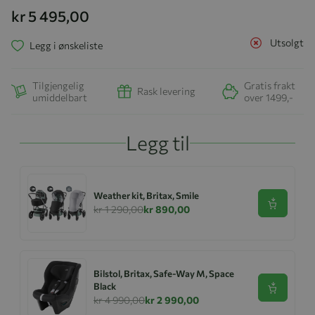
kr 5 495,00
Utsolgt
Legg i ønskeliste
Tilgjengelig
Gratis frakt
Rask levering
umiddelbart
over 1499,-
Legg til
Weather kit, Britax, Smile
Se produk
kr 1 290,00
kr 890,00
Bilstol, Britax, Safe-Way M, Space
Black
Se produk
kr 4 990,00
kr 2 990,00