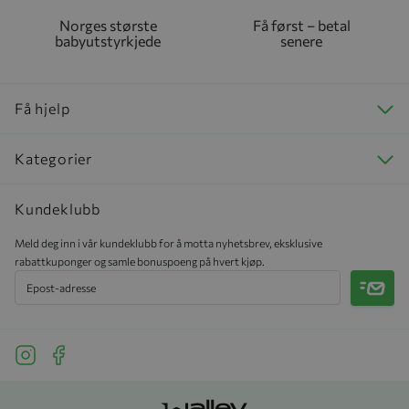
Norges største
Få først – betal
babyutstyrkjede
senere
Få hjelp
Kategorier
Kundeklubb
Meld deg inn i vår kundeklubb for å motta nyhetsbrev, eksklusive
rabattkuponger og samle bonuspoeng på hvert kjøp.
Meld 
See our Instagram
See our Facebook