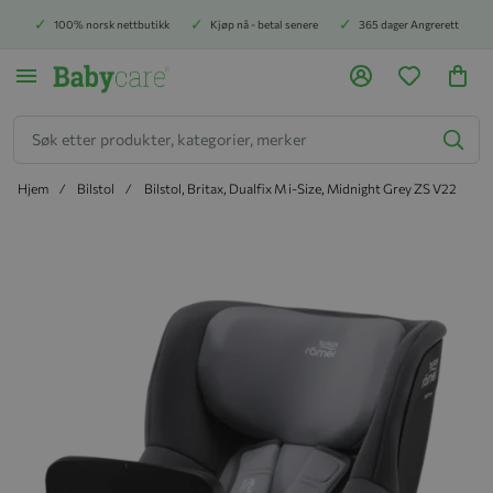
100% norsk nettbutikk
Kjøp nå - betal senere
365 dager Angrerett
Søk
Hjem
Bilstol
Bilstol, Britax, Dualfix M i-Size, Midnight Grey ZS V22
Hopp til slutten av bildegalleriet