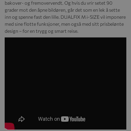
bakover- og fremovervendt. Og hvis du vrir setet 90
grader mot den åpne bildøren, går det som en lek å sette
inn og spenne fast den lille. DUALFIX M i-SIZE vil imponere
med sine flotte funksjoner, men også med sitt prisbelønte
design – for en trygg og smart reise.