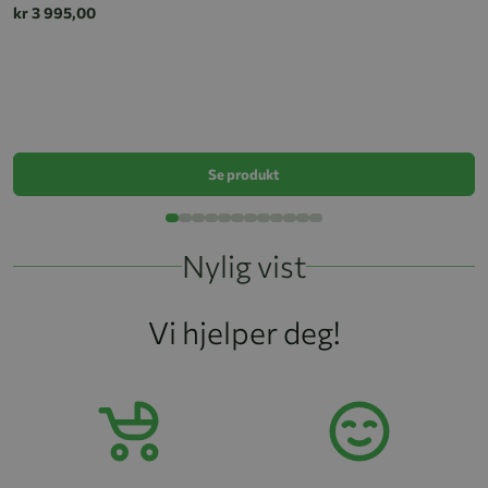
kr 3 995,00
Bi
k
Se produkt
Nylig vist
Vi hjelper deg!