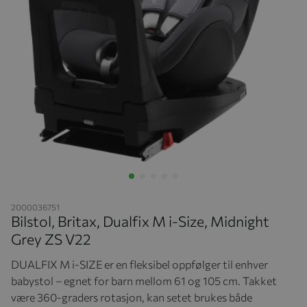
Hopp til begynnelsen av bildegalleriet
2000036751
Bilstol, Britax, Dualfix M i-Size, Midnight
Grey ZS V22
DUALFIX M i-SIZE er en fleksibel oppfølger til enhver
babystol – egnet for barn mellom 61 og 105 cm. Takket
være 360-graders rotasjon, kan setet brukes både