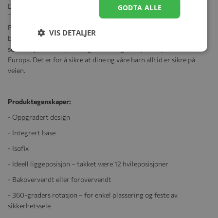
DUALFIX M i-SIZE er fullstendig utviklet, designet og produsert i
GODTA ALLE
Tyskland. Og det har bare blitt godkjent etter utallige tester i
Britax moderne interne kollisjonstestanlegg. Slik kan vi garantere
VIS DETALJER
best mulig kvalitet for våre kunder. Og dette gjelder ikke bare for
setekomponentene, men også trekk og stoff, alt er produsert i
Europa. Det er for å sikre at dine og våre barn alltid er sikre på
veien.
Produktegenskaper:
- Oppgradert design
- Integrert base
- Isofix
- Ideell liggeposisjon – takket være 12 hvileposisjoner
- Bakovervendt eller forovervendt
- 360-graders rotasjon – for enkel plassering og feste av
sikkerhetssele