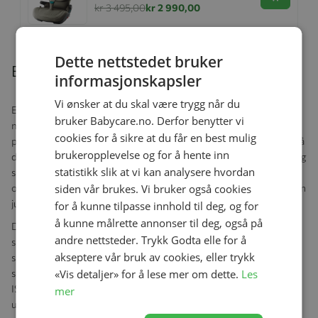
kr 3 495,00
kr 2 990,00
Dette nettstedet bruker
Beskrivelse
informasjonskapsler
Vi ønsker at du skal være trygg når du
En babystol er et lett og bærbart alternativ for de første
bruker Babycare.no. Derfor benytter vi
månedene av barnets liv, men etter hvert kan det være mer
cookies for å sikre at du får en best mulig
praktisk med et sete som kan bli igjen i bilen. Da vil du sette pris på
brukeropplevelse og for å hente inn
den 360–graders rotasjonen, som gjør at du enkelt kan sette inn og
statistikk slik at vi kan analysere hvordan
spenne fast barnet. DUALFIX M i-SIZE er egnet for barn fra 61 cm
siden vår brukes. Vi bruker også cookies
og har tolv mulige posisjoner – bakover- og fremovervendt – og en
justerbar støttebøyle for best mulig komfort opp til 4 år.
for å kunne tilpasse innhold til deg, og for
å kunne målrette annonser til deg, også på
DUALFIX M i-SIZE har et stort antall innovative
andre nettsteder. Trykk Godta elle for å
sikkerhetsfunksjoner; for eksempel det optimaliserte innvendige
akseptere vår bruk av cookies, eller trykk
sidekollisjons-beskyttelsessystemet SICT sørger for overlegen
«Vis detaljer» for å lese mer om dette.
Les
sikkerhet i tilfelle av en sidekollisjon. Det patenterte Pivot Link
ISOFIX-systemet sørger for at barnet ditt er best beskyttet i en
mer
ulykke, enten det er forfra, fra siden eller bakfra.