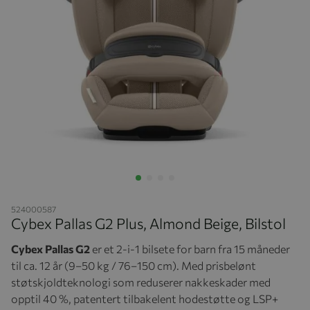
Hopp til begynnelsen av bildegalleriet
524000587
Cybex Pallas G2 Plus, Almond Beige, Bilstol
Cybex Pallas G2
er et 2-i-1 bilsete for barn fra 15 måneder
til ca. 12 år (9–50 kg / 76–150 cm). Med prisbelønt
støtskjoldteknologi som reduserer nakkeskader med
opptil 40 %, patentert tilbakelent hodestøtte og LSP+