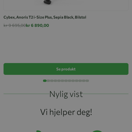
Cybex, Anoris T2 i-Size Plus, Sepia Black, Bilstol
kr 9 695,00
kr 6 890,00
Cy
k
Se produkt
Nylig vist
Vi hjelper deg!