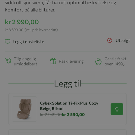
sidekollisjonsvern, får barnet optimal beskyttelse og
komfort på alle bilturer.
kr 2 990,00
kr 3 699,00
(veil.pris leverandør)
Utsolgt
Legg i ønskeliste
Tilgjengelig
Gratis frakt
Rask levering
umiddelbart
over 1499,-
Legg til
Cybex Solution T i-Fix Plus, Cozy
Beige, Bilstol
Se produk
kr 2 949,00
kr 2 590,00