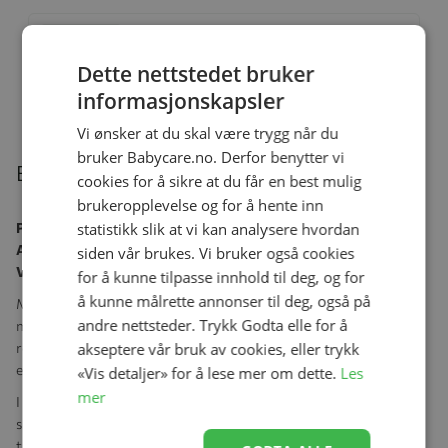
Bilstol, Cybex, Solution G2 Plus,
Moon Black
Dette nettstedet bruker
Se produk
kr 2 990,00
kr 1 990,00
informasjonskapsler
Vi ønsker at du skal være trygg når du
bruker Babycare.no. Derfor benytter vi
Beskrivelse
cookies for å sikre at du får en best mulig
brukeropplevelse og for å hente inn
Pallas G2 – Sikkerhet som vokser med barnet
statistikk slik at vi kan analysere hvordan
Alder:
Fra 15 måneder til ca. 12 år
siden vår brukes. Vi bruker også cookies
Vekt/høyde:
9–50 kg / 76–150 cm
for å kunne tilpasse innhold til deg, og for
å kunne målrette annonser til deg, også på
Møt neste generasjon
Pallas G2
, et 2-i-1 bilsete utviklet gjennom
andre nettsteder. Trykk Godta elle for å
mange års innovasjon. Med prisbelønt støtskjoldteknologi
reduseres risikoen for nakkeskader med opptil
40 %
, og festes
akseptere vår bruk av cookies, eller trykk
enkelt med
ett klikk
– for rask og problemfri av- og påstigning.
«Vis detaljer» for å lese mer om dette.
Les
mer
I årevis har Cybex Pallas-serien holdt barn trygge fra
småbarnsalder til tenåring. Pallas G2 bygger videre på suksessen
til Pallas G i-Size og tilbyr banebrytende sikkerhet: