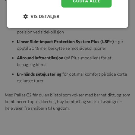
GODTA ALLE
Støtskjold som fungerer som en kollisjonspute
– fordeler
kraften ved en frontkollisjon over et større område
VIS DETALJER
Patentert tilbakelent hodestøtte
– holder hodet i trygg
posisjon ved sidekollisjon
Linear Side-impact Protection System Plus (LSP+)
– gir
opptil 20 % mer beskyttelse mot sidekollisjoner
Allround luftventilasjon
(på Plus-modellen) for et
behagelig klima
En-hånds setejustering
for optimal komfort på både korte
og lange turer
Med Pallas G2 får du en bilstol som vokser med barnet ditt, og som
kombinerer topp sikkerhet, høy komfort og smarte løsninger –
hele veien fra småbarn til ungdom.