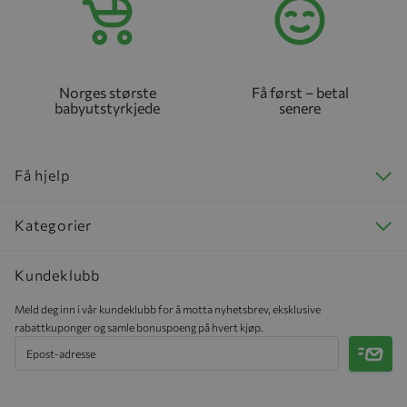
Norges største
Få først – betal
babyutstyrkjede
senere
Få hjelp
Kategorier
Kundeklubb
Meld deg inn i vår kundeklubb for å motta nyhetsbrev, eksklusive
rabattkuponger og samle bonuspoeng på hvert kjøp.
Meld 