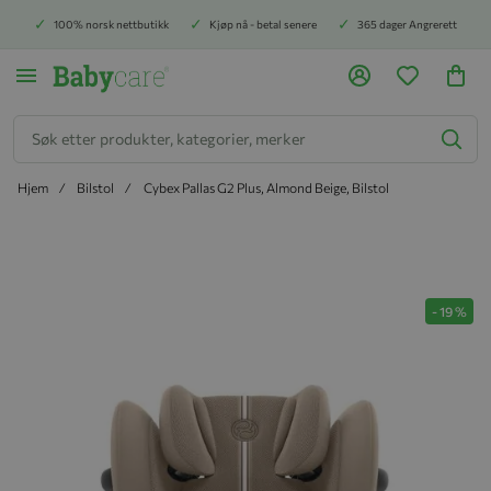
100% norsk nettbutikk
Kjøp nå - betal senere
365 dager Angrerett
Søk
Hjem
Bilstol
Cybex Pallas G2 Plus, Almond Beige, Bilstol
Hopp til slutten av bildegalleriet
-
19
%