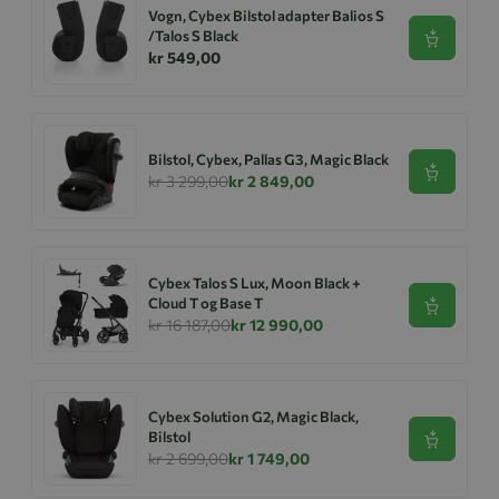
Vogn, Cybex Bilstol adapter Balios S
/Talos S Black
Se produk
kr 549,00
Bilstol, Cybex, Pallas G3, Magic Black
Se produk
kr 3 299,00
kr 2 849,00
Cybex Talos S Lux, Moon Black +
Cloud T og Base T
Se produk
kr 16 187,00
kr 12 990,00
Cybex Solution G2, Magic Black,
Bilstol
Se produk
kr 2 699,00
kr 1 749,00