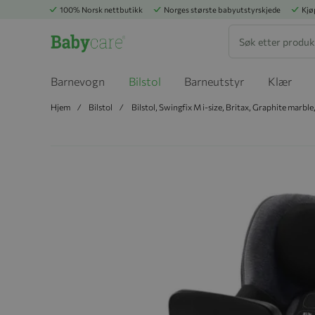
100% Norsk nettbutikk
Norges største babyutstyrskjede
Kjø
Søk
Barnevogn
Bilstol
Barneutstyr
Klær
Hjem
Bilstol
Bilstol, Swingfix M i-size, Britax, Graphite marbl
Hopp til slutten av bildegalleriet