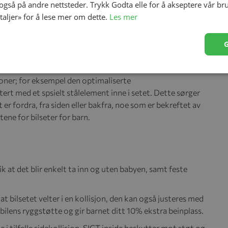
 også på andre nettsteder. Trykk Godta elle for å akseptere vår br
etaljer» for å lese mer om dette.
Les mer
t 52 cm, det betyr at barnet vil ha vokst ut av åtte
 byr på konstant komfort i denne perioden. Med tolv
for en nyfødt og forlenger beinplass for din "store" lille.
ditt barns liv.
joner; for eksempel den optimaliserte
rt med et spsielt stålelement inne i setet. Dette sørger
t er fordra, fra siden eller bakfra, noe som er bekreftet av
ne for bilseter for barn.
k at det blir enkelt ta inn og uten babyen, samt feste
 at bilsetet velter i en kollisjon, den kan også justeres med
 bilens ryggstøtte og gir barnet ditt 10% ekstra beinplass.
e i tilfelle sidekollisjon. SICT inside beskytter mot støt og