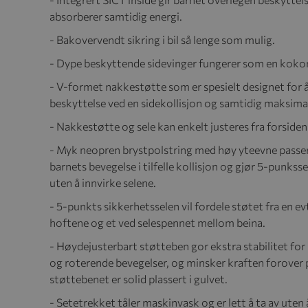
absorberer samtidig energi.
- Bakovervendt sikring i bil så lenge som mulig.
- Dype beskyttende sidevinger fungerer som en kokong
- V-formet nakkestøtte som er spesielt designet for å
beskyttelse ved en sidekollisjon og samtidig maksim
- Nakkestøtte og sele kan enkelt justeres fra forsiden 
- Myk neopren brystpolstring med høy yteevne passer 
barnets bevegelse i tilfelle kollisjon og gjør 5-punks
uten å innvirke selene.
- 5-punkts sikkerhetsselen vil fordele støtet fra en e
hoftene og et ved selespennet mellom beina.
- Høydejusterbart støtteben gor ekstra stabilitet for
og roterende bevegelser, og minsker kraften forover på 
støttebenet er solid plassert i gulvet.
- Setetrekket tåler maskinvask og er lett å ta av uten 