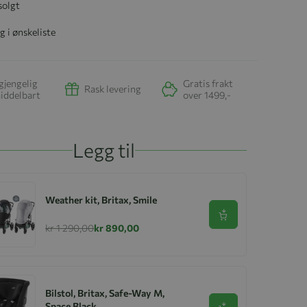
solgt
g i ønskeliste
gjengelig
Gratis frakt
Rask levering
iddelbart
over 1499,-
Legg til
Weather kit, Britax, Smile
Se produkt
kr 1 290,00
kr 890,00
Bilstol, Britax, Safe-Way M,
Space Black