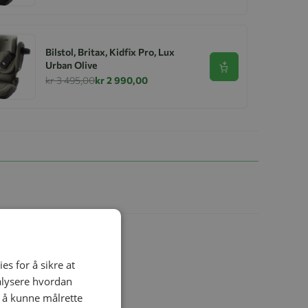
Bilstol, Britax, Kidfix Pro, Lux
Urban Olive
Se produkt
kr 3 495,00
kr 2 990,00
es for å sikre at
nalysere hvordan
r å kunne målrette