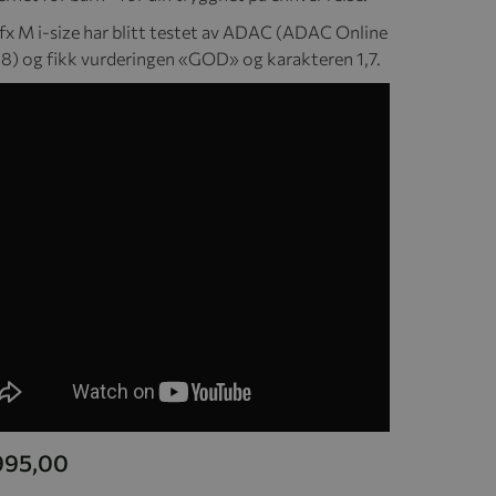
fx M i-size har blitt testet av ADAC (ADAC Online
8) og fikk vurderingen «GOD» og karakteren 1,7.
 995,00