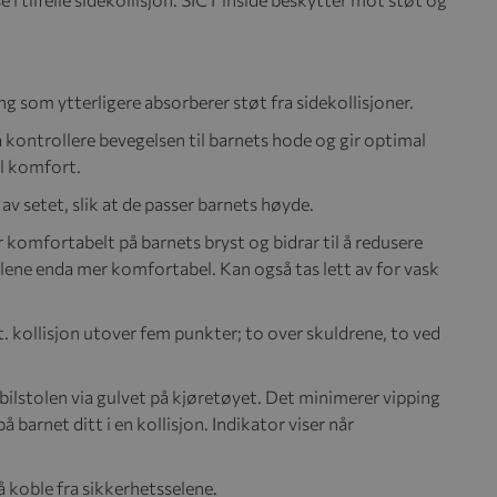
 som ytterligere absorberer støt fra sidekollisjoner.
 kontrollere bevegelsen til barnets hode og gir optimal
al komfort.
av setet, slik at de passer barnets høyde.
komfortabelt på barnets bryst og bidrar til å redusere
selene enda mer komfortabel. Kan også tas lett av for vask
vt. kollisjon utover fem punkter; to over skuldrene, to ved
 bilstolen via gulvet på kjøretøyet. Det minimerer vipping
barnet ditt i en kollisjon. Indikator viser når
å koble fra sikkerhetsselene.