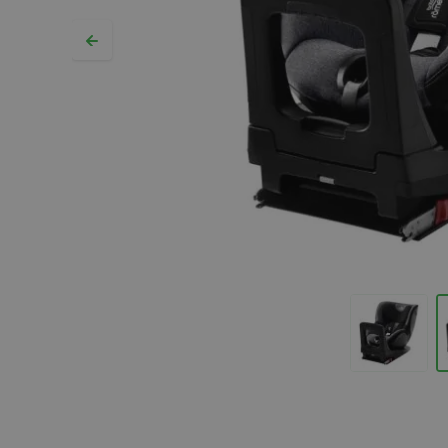
Hopp til begynnelsen av bildegalleriet