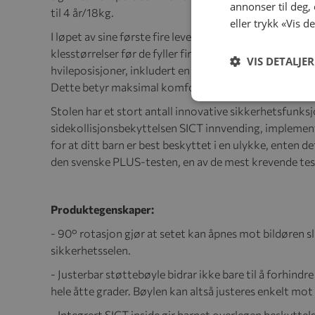
annonser til deg,
til 4 år/18kg.
eller trykk «Vis d
I løpet av sine første fire leveår vokser barnet omtren
klesstørrelser før de fyller fire år. Swingfix M i-size
VIS DETALJER
hvileposisjoner, inkludert en ergonomisk liggeposisjon 
Dette betyr maksimal komfort de første 1500 dagene i 
Stolen har et stort antall innovative sikkerhetsfunks
sidekollisjonsbekyttelsen SICT innvending, implemente
for at ditt barn er best beskyttet i en ulykke, enten de
den svenske PLUS-testen, en av de mest krevende teste
Produktegenskaper:
- 90° rotasjon gjør at setet kan åpnes mot bildøren sli
sikkerhetsselen.
- Justerbar støttebøyle bidrar ikke bare til å forhindre
hele åtte grader. Bøylen kan altså justeres enkelt mot
- Integrert SICT inside gir barnet overlegen beskyttels