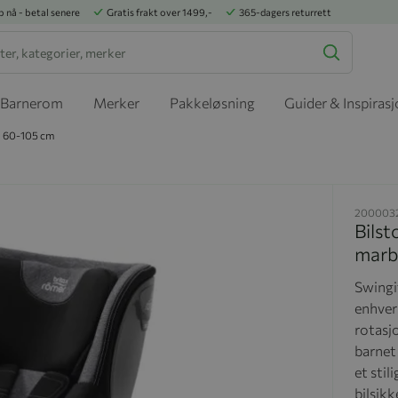
p nå - betal senere
Gratis frakt over 1499,-
365-dagers returrett
Barnerom
Merker
Pakkeløsning
Guider & Inspiras
e, 60-105 cm
200003
Bilst
marb
Swingif
enhver 
rotasj
barnet 
et stil
bilsikk