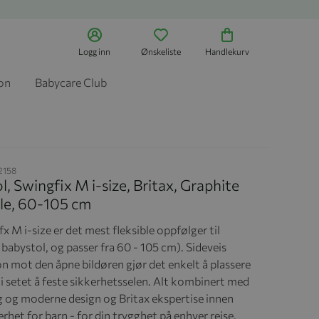
Logg inn
Ønskeliste
Handlekurv
jon
Babycare Club
2158
ol, Swingfix M i-size, Britax, Graphite
le, 60-105 cm
x M i-size er det mest fleksible oppfølger til
babystol, og passer fra 60 - 105 cm). Sideveis
on mot den åpne bildøren gjør det enkelt å plassere
i setet å feste sikkerhetsselen. Alt kombinert med
ig og moderne design og Britax ekspertise innen
erhet for barn - for din trygghet på enhver reise.