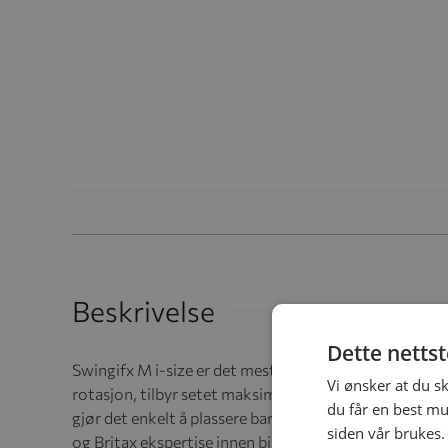
Beskrivelse
Dette netts
Swingifx M i-size er det mest fleksible oppfølger til 
Vi ønsker at du s
rotasjon, tilbyr setet maksimal komfort for både fore
du får en best mu
gjør det enkelt å plassere barnet i setet å feste sikk
siden vår brukes.
og Britax ekspertise innen bilsikkerhet for barn - for