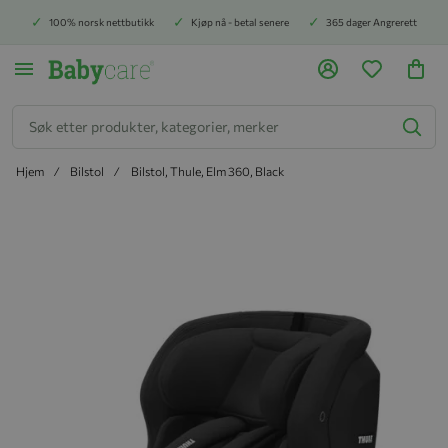
100% norsk nettbutikk
Kjøp nå - betal senere
365 dager Angrerett
Søk
Hjem
Bilstol
Bilstol, Thule, Elm 360, Black
Hopp til slutten av bildegalleriet