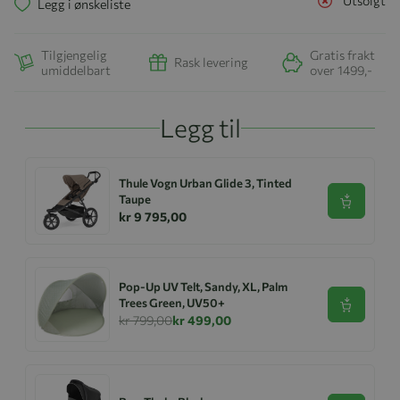
Utsolgt
Legg i ønskeliste
Tilgjengelig
Gratis frakt
Rask levering
umiddelbart
over 1499,-
Legg til
Thule Vogn Urban Glide 3, Tinted
Taupe
Se produk
kr 9 795,00
Pop-Up UV Telt, Sandy, XL, Palm
Trees Green, UV50+
Se produk
kr 799,00
kr 499,00