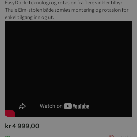
EasyDock-teknologi og rotasjon fra flere vinkler tilbyr
Thule Elm-stolen både sømløs montering og rotasjon for
enkel tilgang inn og ut.
kr 4 999,00