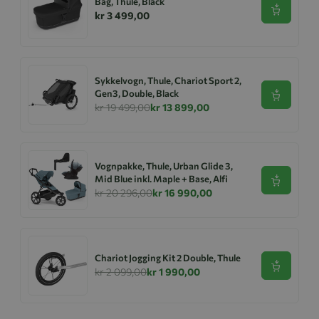
Bag, Thule, Black
Se produk
kr 3 499,00
Sykkelvogn, Thule, Chariot Sport 2,
Gen3, Double, Black
Se produk
kr 19 499,00
kr 13 899,00
Vognpakke, Thule, Urban Glide 3,
Mid Blue inkl. Maple + Base, Alfi
Se produk
kr 20 296,00
kr 16 990,00
Chariot Jogging Kit 2 Double, Thule
Se produk
kr 2 099,00
kr 1 990,00