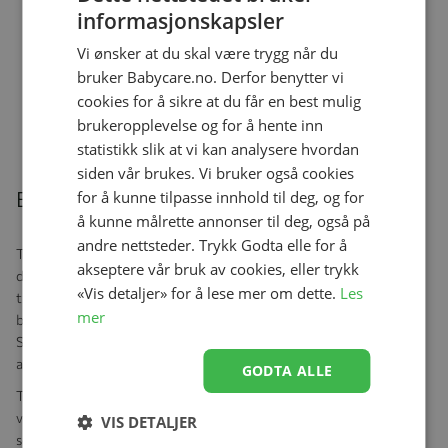
Bilstol, Thule, Maple, Mid
Base, Thule, Alfi
informasjonskapsler
Blue
kr 3 499,00
kr 3 499,00
Vi ønsker at du skal være trygg når du
bruker Babycare.no. Derfor benytter vi
cookies for å sikre at du får en best mulig
brukeropplevelse og for å hente inn
statistikk slik at vi kan analysere hvordan
siden vår brukes. Vi bruker også cookies
Beskrivelse
for å kunne tilpasse innhold til deg, og for
å kunne målrette annonser til deg, også på
andre nettsteder. Trykk Godta elle for å
Thule Elm har det eksklusive Thule Impact Protection System,
akseptere vår bruk av cookies, eller trykk
designet for å gi altomfattende sikkerhet for barnet ditt. I tillegg
«Vis detaljer» for å lese mer om dette.
Les
til et 5-punkts polstret sikkerhetsbeltesystem og en stor
mer
beskyttende nakkestøtte, omslutter Thule Impact Protection
System barnet ditt i et sikkert, beskyttende lag som beskytter fra
alle vinkler, og sikrer at hver biltur er så trygg som den kan være.
GODTA ALLE
Thule Elm bruker samme EasyDock-teknologi som barnestolene
vår, noe som gjør det like enkelt å feste stolen på Thule Alfi-basen
VIS DETALJER
som det er med Thule Maple. En digital skjerm integrert med vårt