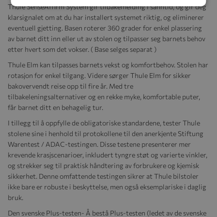
Thule SenseAffirm System gir tilbakemelding i sanntid, og gir deg
klarsignalet om at du har installert systemet riktig, og eliminerer
eventuell gjetting. Basen roterer 360 grader for enkel plassering
av barnet ditt inn eller ut av stolen og tilpasser seg barnets behov
etter hvert som det vokser. ( Base selges separat )
Thule Elm kan tilpasses barnets vekst og komfortbehov. Stolen har
rotasjon for enkel tilgang. Videre sørger Thule Elm for sikker
bakovervendt reise opp til fire år. Med tre
tilbakeleningsalternativer og en rekke myke, komfortable puter,
får barnet ditt en behagelig tur.
I tillegg til å oppfylle de obligatoriske standardene, tester Thule
stolene sine i henhold til protokollene til den anerkjente Stiftung
Warentest / ADAC-testingen. Disse testene presenterer mer
krevende krasjscenarioer, inkludert tyngre støt og varierte vinkler,
og strekker seg til praktisk håndtering av forbrukere og kjemisk
sikkerhet. Denne omfattende testingen sikrer at Thule bilstoler
ikke bare er robuste i beskyttelse, men også eksemplariske i daglig
bruk.
Den svenske Plus-testen- Å bestå Plus-testen (ledet av de svenske