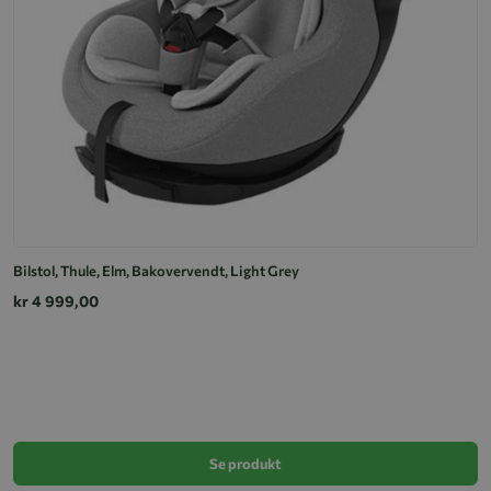
Bilstol, Thule, Elm, Bakovervendt, Light Grey
kr 4 999,00
Th
k
Se produkt