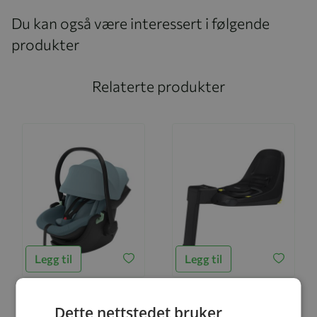
Du kan også være interessert i følgende
produkter
Relaterte produkter
Legg til
Legg til
Dette nettstedet bruker