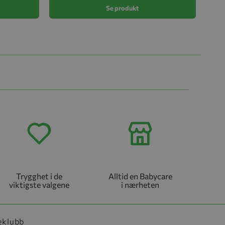
Se produkt
Trygghet i de
Alltid en Babycare
viktigste valgene
i nærheten
eklubb