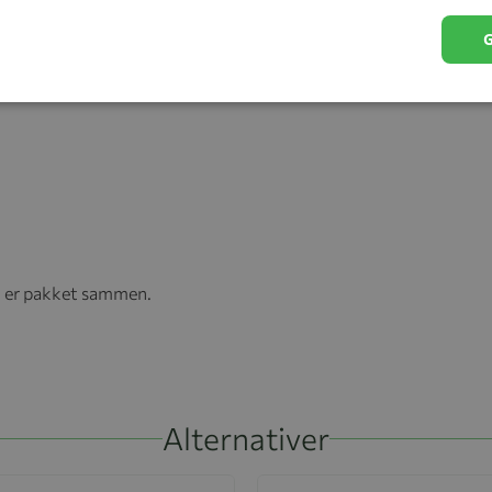
ke barnet ditt når dere er ute, og sørg for å gjøre endringer
en er pakket sammen.
Alternativer