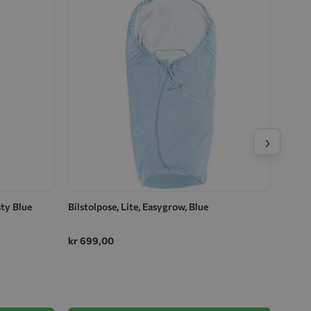
›
sty Blue
Bilstolpose, Lite, Easygrow, Blue
kr 699,00
Bilst
kr 69