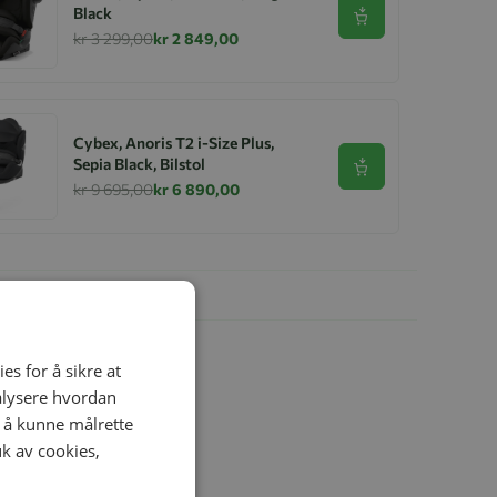
Black
Se produkt
kr 3 299,00
kr 2 849,00
Cybex, Anoris T2 i-Size Plus,
Sepia Black, Bilstol
Se produkt
kr 9 695,00
kr 6 890,00
es for å sikre at
nalysere hvordan
r å kunne målrette
uk av cookies,