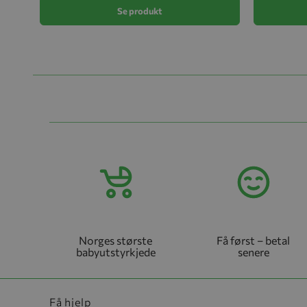
Se produkt
Norges største
Få først – betal
babyutstyrkjede
senere
Få hjelp