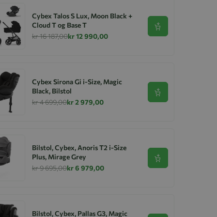
Cybex Talos S Lux, Moon Black +
Cloud T og Base T
Se produkt
kr 16 187,00
kr 12 990,00
Cybex Sirona Gi i-Size, Magic
Black, Bilstol
Se produkt
kr 4 699,00
kr 2 979,00
Bilstol, Cybex, Anoris T2 i-Size
Plus, Mirage Grey
Se produkt
kr 9 695,00
kr 6 979,00
Bilstol, Cybex, Pallas G3, Magic