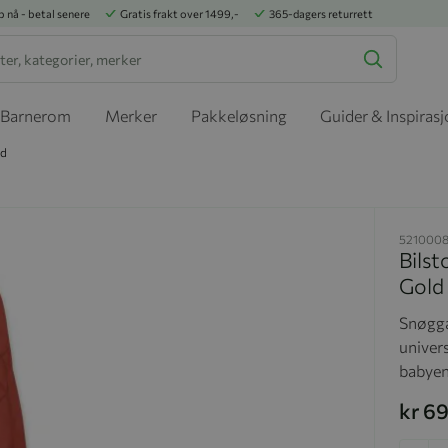
p nå - betal senere
Gratis frakt over 1499,-
365-dagers returrett
Barnerom
Merker
Pakkeløsning
Guider & Inspiras
ld
521000
Bils
Gold
Snøgga
univers
babyen
kr 6