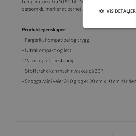
temperaturer fra 10 °C til –10 °C. Pass alltid på å sjek
dersom du merker at barnet har det ubehagelig.
VIS DETALJER
Produktegenskaper:
- Fargerik, kompatibel og trygg
- Ultrakompakt og lett
- Varm og fuktbestandig
- Stofftrekk kan maskinvaskes på 30°
- Snøgga Mini veier 240 g og er 20 cm x 10 cm når d