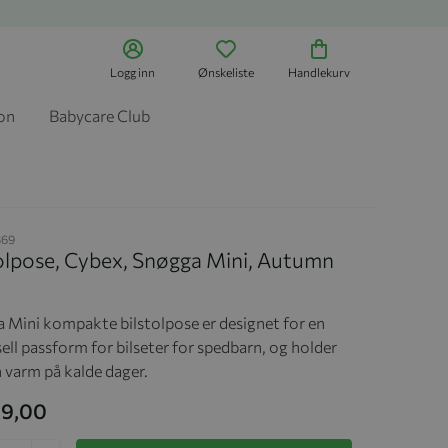
Logg inn
Ønskeliste
Handlekurv
jon
Babycare Club
869
tolpose, Cybex, Snøgga Mini, Autumn
 Mini kompakte bilstolpose er designet for en
ell passform for bilseter for spedbarn, og holder
 varm på kalde dager.
99,00