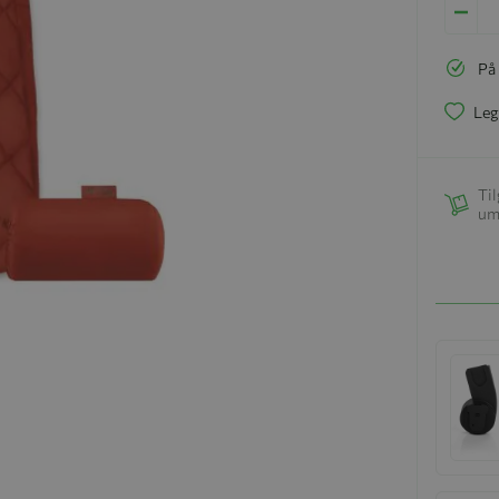
På
Leg
Til
um