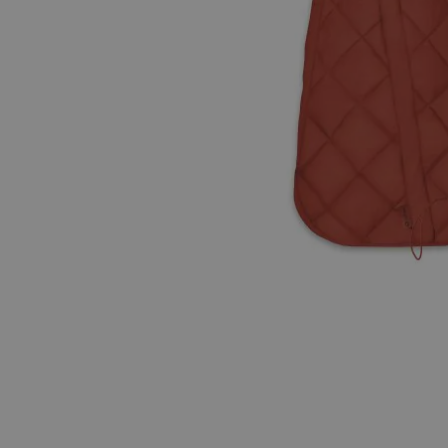
Hopp til begynnelsen av bildegalleriet