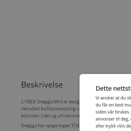
Beskrivelse
Dette netts
Vi ønsker at du s
CYBEX Snøgga Mini er designet for en universell passf
du får en best mu
inkludert kollisjonstesting var en del av Snøgga Minis
siden vår brukes.
bilstolen. Lett og ultrakompakt, Snøgga Mini bilstolp
annonser til deg,
Snøgga har rangeringen TOG 4. Kombinert med passende 
eller trykk «Vis d