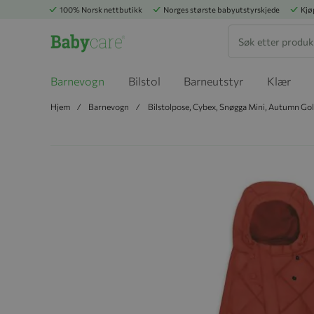
100% Norsk nettbutikk
Norges største babyutstyrskjede
Kjø
Søk
Barnevogn
Bilstol
Barneutstyr
Klær
Hjem
Barnevogn
Bilstolpose, Cybex, Snøgga Mini, Autumn Go
Hopp til slutten av bildegalleriet