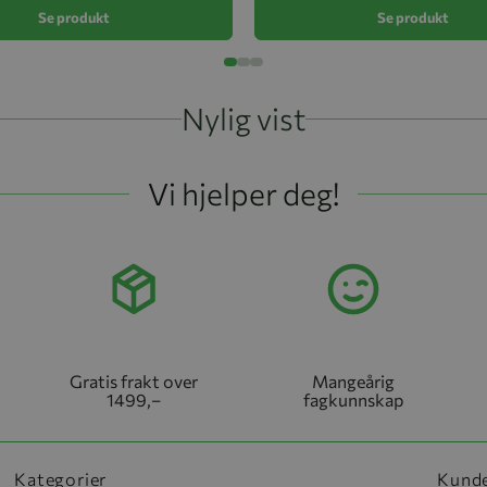
Se produkt
Se produkt
Nylig vist
Vi hjelper deg!
Gratis frakt over
Mangeårig
1499,–
fagkunnskap
Kategorier
Kund