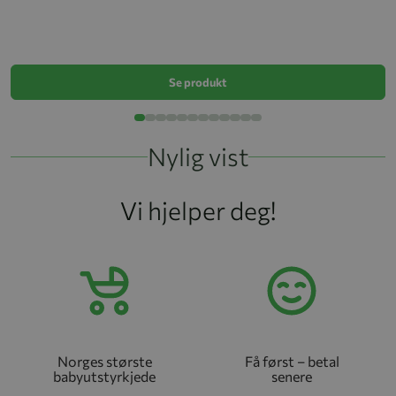
V
k
Se produkt
Nylig vist
Vi hjelper deg!
Norges største
Få først – betal
babyutstyrkjede
senere