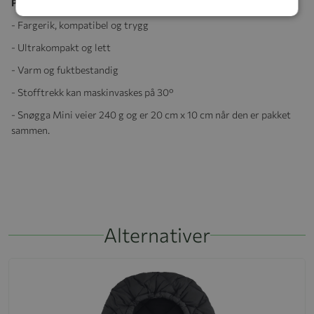
Produktegenskaper:
- Fargerik, kompatibel og trygg
- Ultrakompakt og lett
- Varm og fuktbestandig
- Stofftrekk kan maskinvaskes på 30°
- Snøgga Mini veier 240 g og er 20 cm x 10 cm når den er pakket
sammen.
Alternativer