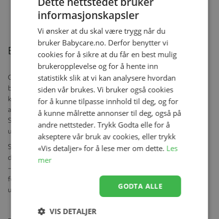
Dette nettstedet bruker
Se produk
kr 15 937,00
kr 12 990,00
informasjonskapsler
Vi ønsker at du skal være trygg når du
bruker Babycare.no. Derfor benytter vi
Beskrivelse
cookies for å sikre at du får en best mulig
brukeropplevelse og for å hente inn
statistikk slik at vi kan analysere hvordan
CYBEX Snøgga Mini er designet for en universell passform for
bilseter for spedbarn. Tøffe sikkerhetskontroller inkludert
siden vår brukes. Vi bruker også cookies
kollisjonstesting var en del av Snøgga Minis utvikling, som sikrer
for å kunne tilpasse innhold til deg, og for
at den med trygghet kan brukes i bilstolen. Lett og ultrakompakt,
å kunne målrette annonser til deg, også på
Snøgga Mini bilstolpose hjelper barnet ditt å holde seg varm
andre nettsteder. Trykk Godta elle for å
uansett årstid.
akseptere vår bruk av cookies, eller trykk
Snøgga har rangeringen TOG 4. Kombinert med passende klær, vil
«Vis detaljer» for å lese mer om dette.
Les
det bidra til å holde barnet ditt varmt i temperaturer fra 10 °C til
mer
–10 °C. Pass alltid på å sjekke barnet ditt når dere er ute, og sørg
for å gjøre endringer dersom du merker at barnet har det
GODTA ALLE
ubehagelig.
VIS DETALJER