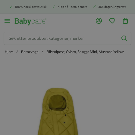
100% norsk nettbutikk
Kjøp nå - betal senere
365 dager Angrerett
Søk
Hjem
Barnevogn
Bilstolpose, Cybex, Snøgga Mini, Mustard Yellow
Hopp til slutten av bildegalleriet