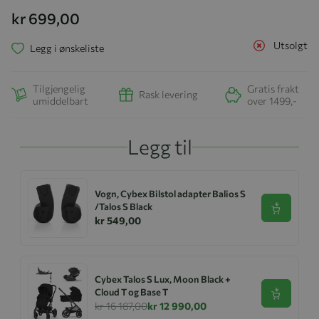
kr 699,00
Utsolgt
Legg i ønskeliste
Tilgjengelig
Gratis frakt
Rask levering
umiddelbart
over 1499,-
Legg til
Vogn, Cybex Bilstol adapter Balios S
/Talos S Black
Se produk
kr 549,00
Cybex Talos S Lux, Moon Black +
Cloud T og Base T
Se produk
kr 16 187,00
kr 12 990,00