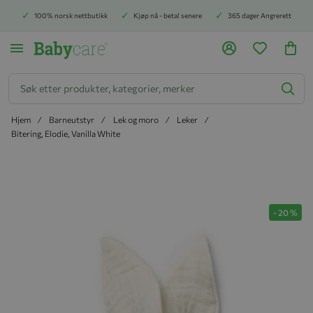
100% norsk nettbutikk
Kjøp nå - betal senere
365 dager Angrerett
Søk
Hjem
Barneutstyr
Lek og moro
Leker
Bitering, Elodie, Vanilla White
Hopp til slutten av bildegalleriet
-
20
%