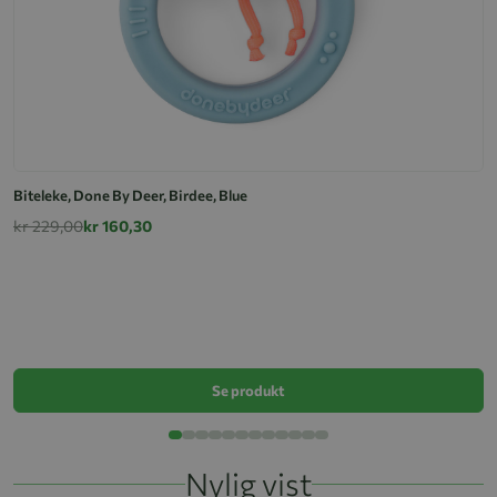
Biteleke, Done By Deer, Birdee, Blue
kr 229,00
kr 160,30
B
k
Se produkt
Nylig vist