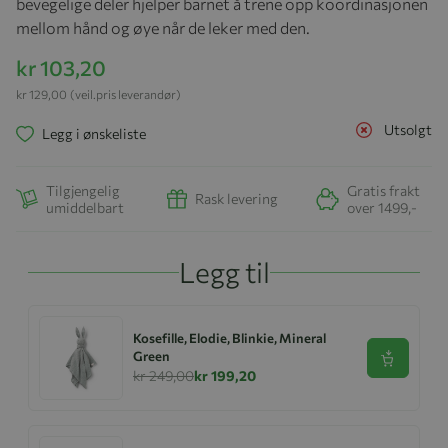
bevegelige deler hjelper barnet å trene opp koordinasjonen
mellom hånd og øye når de leker med den.
kr 103,20
kr 129,00
(veil.pris leverandør)
Utsolgt
Legg i ønskeliste
Tilgjengelig
Gratis frakt
Rask levering
umiddelbart
over 1499,-
Legg til
Kosefille, Elodie, Blinkie, Mineral
Green
Se produk
kr 249,00
kr 199,20