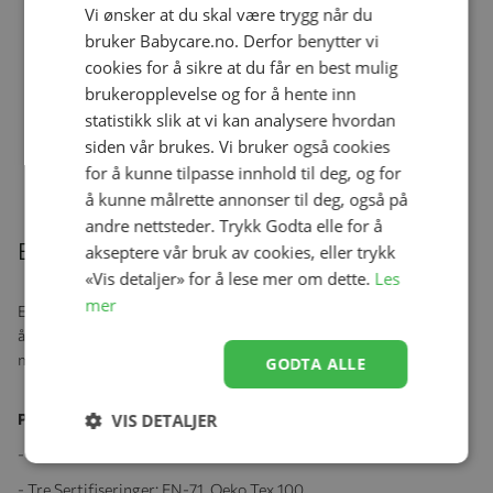
Vi ønsker at du skal være trygg når du
bruker Babycare.no. Derfor benytter vi
Kosefille, Elodie, Blinkie, Blushing
cookies for å sikre at du får en best mulig
Pink
Se produk
kr 249,00
kr 199,20
brukeropplevelse og for å hente inn
statistikk slik at vi kan analysere hvordan
siden vår brukes. Vi bruker også cookies
for å kunne tilpasse innhold til deg, og for
Relaterte produkter
å kunne målrette annonser til deg, også på
andre nettsteder. Trykk Godta elle for å
Beskrivelse
akseptere vår bruk av cookies, eller trykk
«Vis detaljer» for å lese mer om dette.
Les
mer
Elodie bitering lindrer kløende tannkjøtt og er spesialdesigent for
å massere og dermed avlaste tannkjøttet på en hygenisk og trygg
måte. Biteringen er perfekt grepsvennlig for små hender.
GODTA ALLE
Produktspesifikasjoner:
VIS DETALJER
- Materiale: 100% bomull
- Tre Sertifiseringer: EN-71, Oeko Tex 100