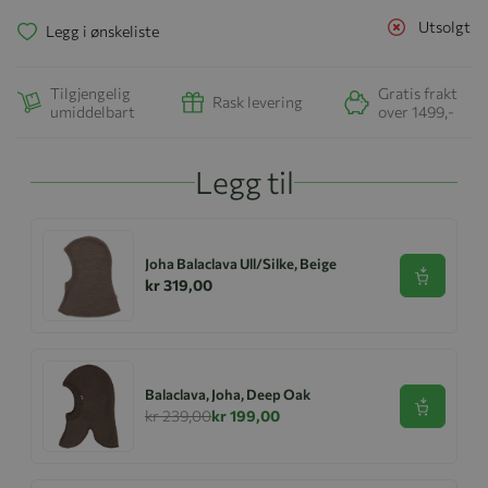
Utsolgt
Legg i ønskeliste
Tilgjengelig
Gratis frakt
Rask levering
umiddelbart
over 1499,-
Legg til
Joha Balaclava Ull/Silke, Beige
Se produk
kr 319,00
Balaclava, Joha, Deep Oak
Se produk
kr 239,00
kr 199,00