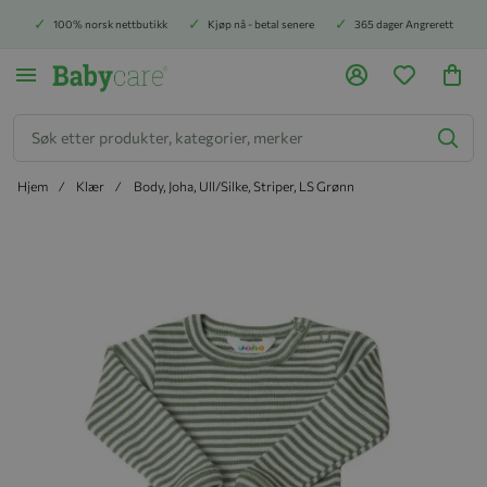
100% norsk nettbutikk
Kjøp nå - betal senere
365 dager Angrerett
Søk
Hjem
Klær
Body, Joha, Ull/Silke, Striper, LS Grønn
Hopp til slutten av bildegalleriet