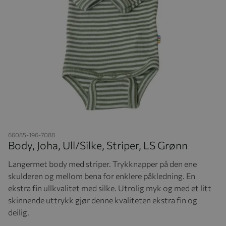
Hopp til begynnelsen av bildegalleriet
66085-196-7088
Body, Joha, Ull/Silke, Striper, LS Grønn
Langermet body med striper. Trykknapper på den ene
skulderen og mellom bena for enklere påkledning. En
ekstra fin ullkvalitet med silke. Utrolig myk og med et litt
skinnende uttrykk gjør denne kvaliteten ekstra fin og
deilig.