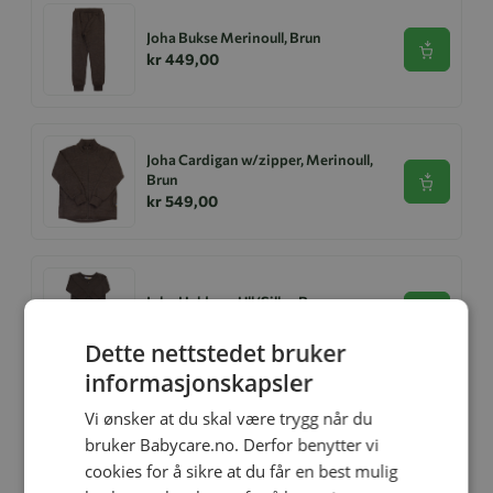
Joha Bukse Merinoull, Brun
Se produk
kr 449,00
Joha Cardigan w/zipper, Merinoull,
Brun
Se produk
kr 549,00
Joha Heldress Ull/Silke, Brun
Se produk
kr 449,00
Dette nettstedet bruker
informasjonskapsler
Vi ønsker at du skal være trygg når du
Balaclava, Joha, Ull, Rosa
bruker Babycare.no. Derfor benytter vi
Se produk
kr 299,00
kr 199,00
cookies for å sikre at du får en best mulig