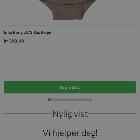
Joha Body Ull/Silke, Beige
kr 399,00
Bo
k
Se produkt
Nylig vist
Vi hjelper deg!