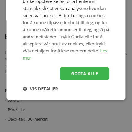
brukeropplevelse og for å hente inn
statistikk slik at vi kan analysere hvordan
siden vår brukes. Vi bruker også cookies
Relaterte produkter
for å kunne tilpasse innhold til deg, og for
å kunne målrette annonser til deg, også på
Beskrivelse
andre nettsteder. Trykk Godta elle for å
akseptere vår bruk av cookies, eller trykk
«Vis detaljer» for å lese mer om dette.
Les
Langermet body med striper. Trykknapper på den ene skulderen og
mer
mellom bena for enklere påkledning. En ekstra fin ullkvalitet med
silke. Utrolig myk og med et litt skinnende uttrykk gjør denne
kvaliteten ekstra fin og deilig.
GODTA ALLE
VIS DETALJER
Produktspesifikasjoner:
- 85% Ull
- 15% Silke
- Oeko-tex 100-merket