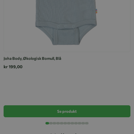
Joha Body, Økologisk Bomull, Blå
kr 199,00
Bo
k
Se produkt