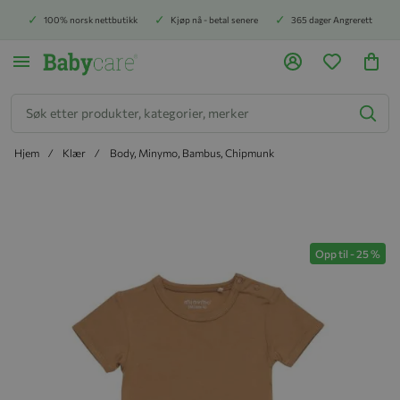
100% norsk nettbutikk
Kjøp nå - betal senere
365 dager Angrerett
Søk
Hjem
Klær
Body, Minymo, Bambus, Chipmunk
Hopp til slutten av bildegalleriet
Opp til
-
25
%