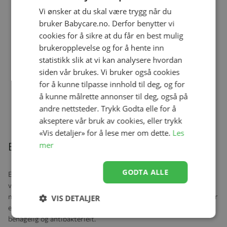
Vi ønsker at du skal være trygg når du
Vinterregndress, Milla&Max,
bruker Babycare.no. Derfor benytter vi
Hasselbrun
cookies for å sikre at du får en best mulig
Se produk
kr 1 499,00
kr 1 049,00
brukeropplevelse og for å hente inn
statistikk slik at vi kan analysere hvordan
siden vår brukes. Vi bruker også cookies
for å kunne tilpasse innhold til deg, og for
Regnvotter, Milla&Max, Mosegrønn
å kunne målrette annonser til deg, også på
Se produk
kr 249,00
kr 174,00
andre nettsteder. Trykk Godta elle for å
akseptere vår bruk av cookies, eller trykk
«Vis detaljer» for å lese mer om dette.
Les
mer
Beskrivelse
GODTA ALLE
Ensfarget og kortermet body i myk bambusviskose. Enkel å ta på
ved hjelp av de praktiske trykkeknappene på venstre skulder og
mellom bena. Bodyen er supermyk og behagelig å ha på. Bambus er
VIS DETALJER
et naturprodukt som regulerer kroppstemperaturen, er mykt,
behagelig og antibakterielt.