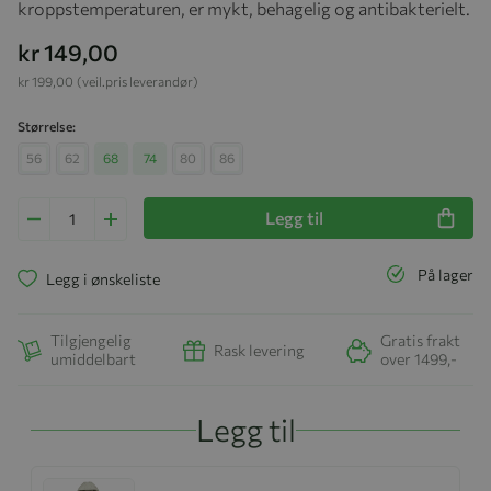
kroppstemperaturen, er mykt, behagelig og antibakterielt.
kr 149,00
kr 199,00
(veil.pris leverandør)
Størrelse
56
62
68
74
80
86
Legg til
På lager
Legg i ønskeliste
Tilgjengelig
Gratis frakt
Rask levering
umiddelbart
over 1499,-
Legg til