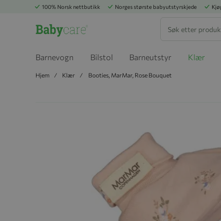
100% Norsk nettbutikk
Norges største babyutstyrskjede
Kjø
Søk
Barnevogn
Bilstol
Barneutstyr
Klær
Hjem
Klær
Booties, MarMar, Rose Bouquet
Hopp til slutten av bildegalleriet