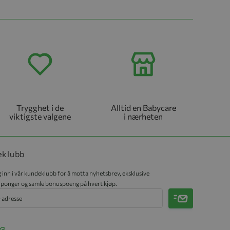
Trygghet i de
Alltid en Babycare
viktigste valgene
i nærheten
eklubb
 inn i vår kundeklubb for å motta nyhetsbrev, eksklusive
ponger og samle bonuspoeng på hvert kjøp.
Meld på