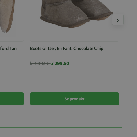
›
xford Tan
Boots Glitter, En Fant, Chocolate Chip
kr 599,00
kr 299,50
Skinnt
kr 39
Se produkt