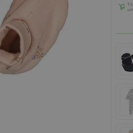
Til
um