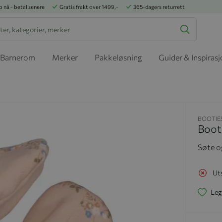
p nå - betal senere
Gratis frakt over 1499,-
365-dagers returrett
Barnerom
Merker
Pakkeløsning
Guider & Inspiras
BOOTIES
Boot
Søte o
Ut
Leg