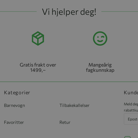
Vi hjelper deg!
Gratis frakt over
Mangeårig
1499,–
fagkunnskap
Kategorier
Kund
Meld deg
Barnevogn
Tilbakekallelser
rabattku
Favoritter
Retur