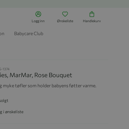
Logg inn
Ønskeliste
Handlekurv
jon
Babycare Club
-1374
ies, MarMar, Rose Bouquet
g myke tøfler som holder babyens føtter varme.
solgt
g i ønskeliste