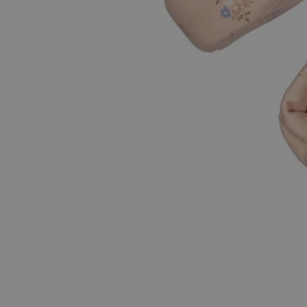
Hopp til begynnelsen av bildegalleriet