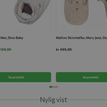
rMar, Dino Baby
Melton Skinntøfler, Mary Jane, O
 149,00
kr 499,00
Se produkt
Se produkt
Nylig vist