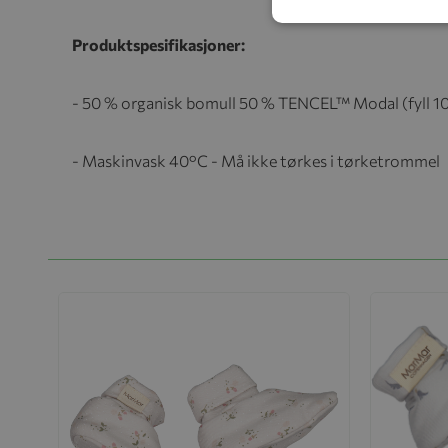
Produktspesifikasjoner:
- 50 % organisk bomull 50 % TENCEL™ Modal (fyll 10
- Maskinvask 40°C - Må ikke tørkes i tørketrommel