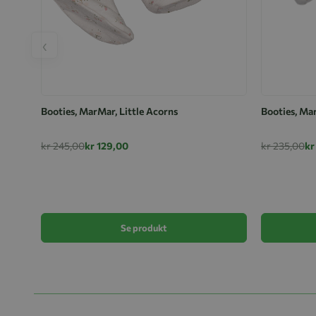
‹
Booties, MarMar, Little Acorns
Booties, Ma
kr 245,00
kr 129,00
kr 235,00
kr
Se produkt