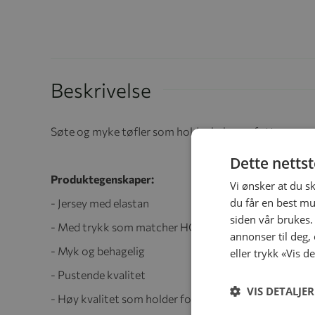
Beskrivelse
Søte og myke tøfler som holder babyens føtter varm
Dette netts
Produktegenskaper:
Vi ønsker at du s
du får en best mu
- Jersey med elastan
siden vår brukes.
- Med trykk som matcher HOME-kolleksjonen
annonser til deg,
- Myk og behagelig
eller trykk «Vis d
- Pustende kvalitet
VIS DETALJER
- Høy kvalitet som holder form og farge