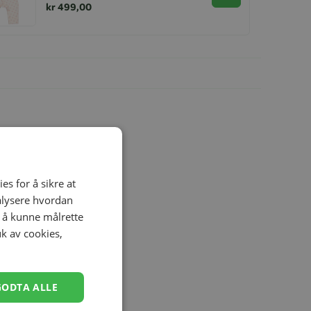
kr 499,00
es for å sikre at
nalysere hvordan
r å kunne målrette
uk av cookies,
GODTA ALLE