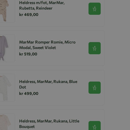
Heldress m/fot, MarMar,
Rubetta, Reindeer
Se produkt
kr 469,00
MarMar Romper Romie, Micro
Modal, Sweet Violet
Se produkt
kr 519,00
Heldress, MarMar, Rukana, Blue
Dot
Se produkt
kr 499,00
Heldress, MarMar, Rukana, Little
Bouquet
Se produkt