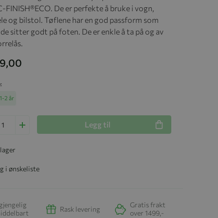
-FINISH®ECO. De er perfekte å bruke i vogn,
le og bilstol. Tøflene har en god passform som
 de sitter godt på foten. De er enkle å ta på og av
rrelås.
29,00
e
1-2 år
Legg til
 lager
g i ønskeliste
gjengelig
Gratis frakt
Rask levering
iddelbart
over 1499,-