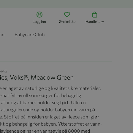
Logg inn
Ønskeliste
Handlekurv
jon
Babycare Club
7-MG
ies, Voksi®, Meadow Green
 er laget av naturlige og kvalitetsikre materialer.
 har fyll av ull som sørger for behagelig
tur og at barnet holder seg tørt. Ullen er
aturegulerende og holder babyen din varm på
. Stoffet på innsiden er laget av fleece som gjør
kt og behagelig for babyen. Ytterstoffet er vann-
davisende og har en vannsøyle på 8000 med