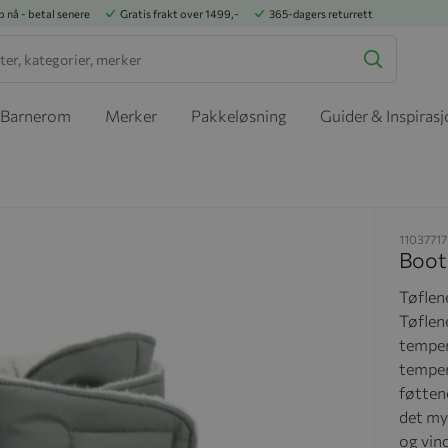
p nå - betal senere
Gratis frakt over 1499,-
365-dagers returrett
Barnerom
Merker
Pakkeløsning
Guider & Inspiras
1103771
Boot
Tøflene
Tøflene
tempera
temper
føttene
det my
og vin