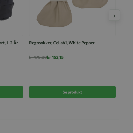
›
rt, 1-2 År
Regnsokker, CeLaVi, White Pepper
kr 179,00
kr 152,15
Sko, B
kr 1 
Se produkt