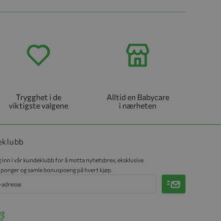
Trygghet i de
Alltid en Babycare
viktigste valgene
i nærheten
eklubb
 inn i vår kundeklubb for å motta nyhetsbrev, eksklusive
ponger og samle bonuspoeng på hvert kjøp.
Meld på
r Instagram
ee our Facebook