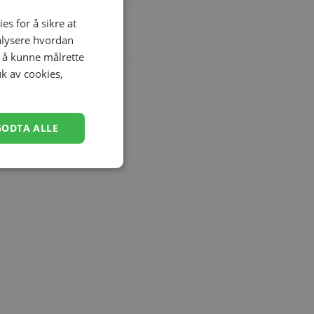
es for å sikre at
nalysere hvordan
r å kunne målrette
uk av cookies,
GODTA ALLE