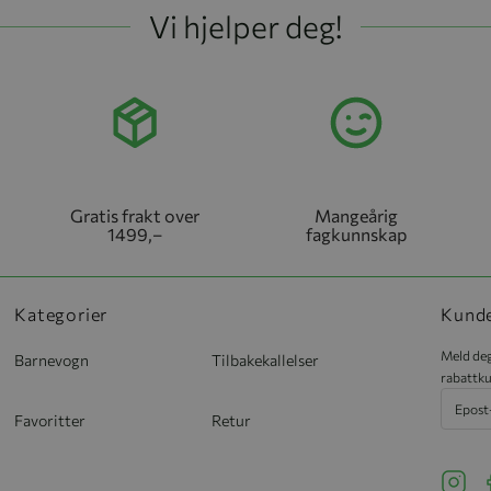
Vi hjelper deg!
Gratis frakt over
Mangeårig
1499,–
fagkunnskap
Kategorier
Kund
Meld deg
Barnevogn
Tilbakekallelser
rabattku
Favoritter
Retur
See ou
S