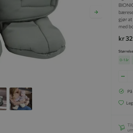
BIONIC
bærese
gjør at
med bo
kr 3
Størrels
0-1 år
På
Leg
Til
um