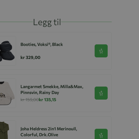
Legg til
Booties, Voksi®, Black
Se produkt
kr 329,00
Langarmet Smekke, Milla&Max,
Pinnsvin, Rainy Day
Se produkt
kr 159,00
kr 135,15
Joha Heldress 2in1 Merinoull,
Colorful, Drk.Olive
Se produkt