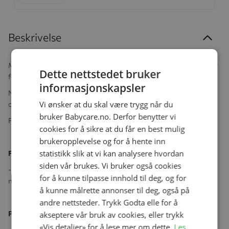
Beskrivelse
Mykt polstret vippestol med unik vuggebevegelse som etterligner
Dette nettstedet bruker
følelsen av å bli vugget i mors armer.
informasjonskapsler
Nyfødtputen er utviklet i samarbeid med pediatrisk fysioterapeut
Vi ønsker at du skal være trygg når du
og sikrer den nyfødte den støtten den trenger i vippestolen.
bruker Babycare.no. Derfor benytter vi
Fest favorittleken på den avtagbare lekehengeren
cookies for å sikre at du får en best mulig
brukeropplevelse og for å hente inn
statistikk slik at vi kan analysere hvordan
Følgende er inkludert:
siden vår brukes. Vi bruker også cookies
- 5-punkts sikkerhetssele med skulderputer for komfort,
for å kunne tilpasse innhold til deg, og for
nyfødtpute for ekstra støtte og avtagbar lekehenger.
å kunne målrette annonser til deg, også på
andre nettsteder. Trykk Godta elle for å
Produktegenskaper:
akseptere vår bruk av cookies, eller trykk
«Vis detaljer» for å lese mer om dette.
Les