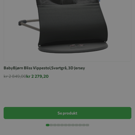
BabyBjørn Bliss Vippestol,Svartgrå, 3D Jersey
kr 2 849,00
kr 2 279,20
Vi
k
Se produkt