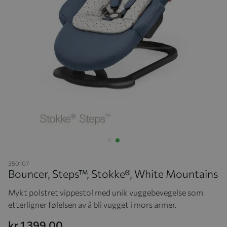
Hopp til begynnelsen av bildegalleriet
350107
Bouncer, Steps™, Stokke®, White Mountains
Mykt polstret vippestol med unik vuggebevegelse som
etterligner følelsen av å bli vugget i mors armer.
kr 1 399,00