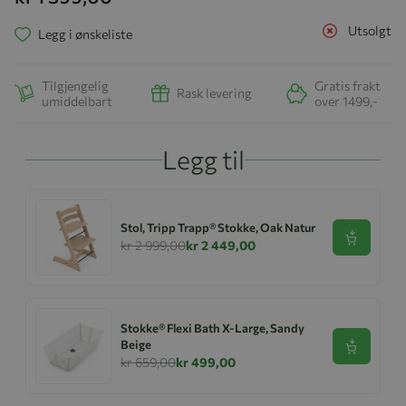
Utsolgt
Legg i ønskeliste
Tilgjengelig
Gratis frakt
Rask levering
umiddelbart
over 1499,-
Legg til
Stol, Tripp Trapp® Stokke, Oak Natur
Se produk
kr 2 999,00
kr 2 449,00
Stokke® Flexi Bath X-Large, Sandy
Beige
Se produk
kr 659,00
kr 499,00