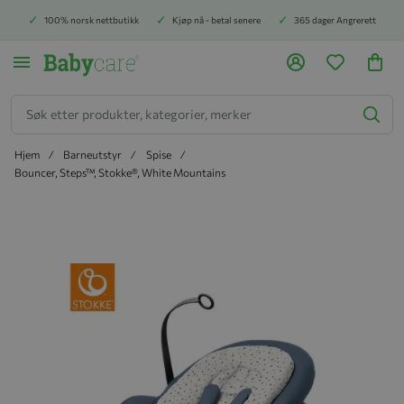
100% norsk nettbutikk
Kjøp nå - betal senere
365 dager Angrerett
Søk
Hjem
Barneutstyr
Spise
Bouncer, Steps™, Stokke®, White Mountains
Hopp til slutten av bildegalleriet