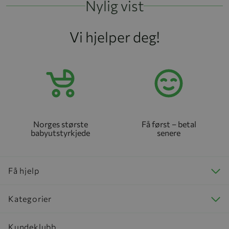
Nylig vist
Vi hjelper deg!
Norges største
Få først – betal
babyutstyrkjede
senere
Få hjelp
Kategorier
Kundeklubb