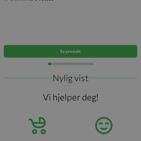
B
k
Se produkt
Nylig vist
Vi hjelper deg!