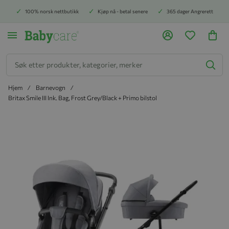
100% norsk nettbutikk
Kjøp nå - betal senere
365 dager Angrerett
Søk
Hjem
Barnevogn
Britax Smile III Ink. Bag, Frost Grey/Black + Primo bilstol
Hopp til slutten av bildegalleriet