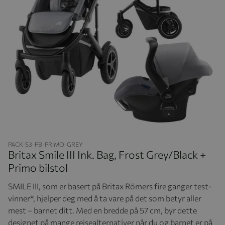
Hopp til begynnelsen av bildegalleriet
PACK-S3-FB-PRIMO-GREY
Britax Smile III Ink. Bag, Frost Grey/Black +
Primo bilstol
SMILE III, som er basert på Britax Römers fire ganger test-
vinner*, hjelper deg med å ta vare på det som betyr aller
mest – barnet ditt. Med en bredde på 57 cm, byr dette
designet på mange reisealternativer når du og barnet er på