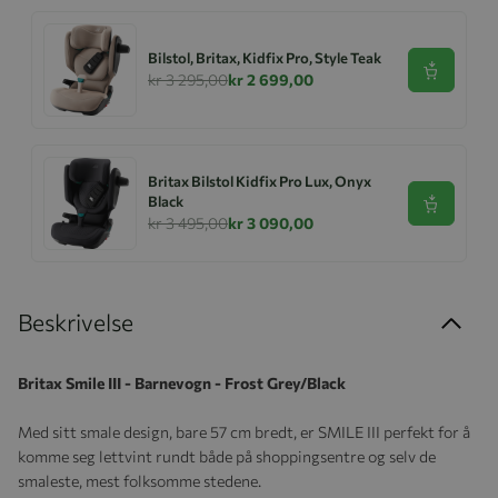
Bilstol, Britax, Kidfix Pro, Style Teak
Se produk
kr 3 295,00
kr 2 699,00
Britax Bilstol Kidfix Pro Lux, Onyx
Black
Se produk
kr 3 495,00
kr 3 090,00
Beskrivelse
Britax Smile III - Barnevogn - Frost Grey/Black
Med sitt smale design, bare 57 cm bredt, er SMILE III perfekt for å
komme seg lettvint rundt både på shoppingsentre og selv de
smaleste, mest folksomme stedene.