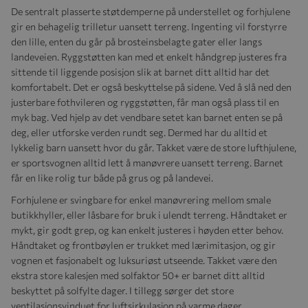
De sentralt plasserte støtdemperne på understellet og forhjulene
gir en behagelig trilletur uansett terreng. Ingenting vil forstyrre
den lille, enten du går på brosteinsbelagte gater eller langs
landeveien.
Ryggstøtten kan med et enkelt håndgrep justeres fra
sittende til liggende posisjon slik at barnet ditt alltid har det
komfortabelt. Det er også beskyttelse på sidene. Ved å slå ned den
justerbare fothvileren og ryggstøtten, får man også plass til en
myk bag.
Ved hjelp av det vendbare setet kan barnet enten se på
deg, eller utforske verden rundt seg. Dermed har du alltid et
lykkelig barn uansett hvor du går. Takket være de store lufthjulene,
er sportsvognen alltid lett å manøvrere uansett terreng. Barnet
får en like rolig tur både på grus og på landevei.
Forhjulene er svingbare for enkel manøvrering mellom smale
butikkhyller, eller låsbare for bruk i ulendt terreng.
Håndtaket er
mykt, gir godt grep, og kan enkelt justeres i høyden etter behov.
Håndtaket og frontbøylen er trukket med lærimitasjon, og gir
vognen et fasjonabelt og luksuriøst utseende.
Takket være den
ekstra store kalesjen med solfaktor 50+ er barnet ditt alltid
beskyttet på solfylte dager. I tillegg sørger det store
ventilasjonsvinduet for luftsirkulasjon på varme dager.