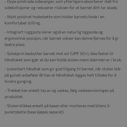
- Dype polstrede sidevanger, som ytterligere absorberer støt fra
sidekollisjoner og reduserer risikoen for at barnet ditt tar skade.
- Mykt polstret hodestøtte som holder barnets hode i en
komfortabel stilling.
- Integrert ryggpute sikrer også en naturlig liggende og
ergonomisk posisjon, når barnet vokser kan denne fjernes for å gi
bedre plass.
- Solskjerm beskytter barnet mot sol (UPF 50+), ikke festet til
håndtaket som gjør at du kan holde stolen mens skjermen er i bruk.
- Justerbart håndtak som gir god tilgang til barnet, når stolen står
på gulvet anbefaler Britax at håndtaket legges helt tilbake for å
hindre gynging.
- Trekket kan enkelt tas av og vaskes, følg vaskeanvisningen på
produktet.
- Stolen klikkes enkelt på basen eller monteres med bilens 3-
punktsbelte (base kjøpes separat).