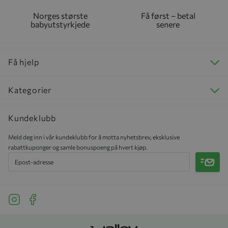
Norges største
Få først – betal
babyutstyrkjede
senere
Få hjelp
Kategorier
Kundeklubb
Meld deg inn i vår kundeklubb for å motta nyhetsbrev, eksklusive
rabattkuponger og samle bonuspoeng på hvert kjøp.
Meld 
See our Instagram
See our Facebook