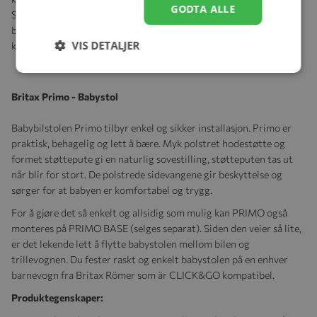
GODTA ALLE
SMILE III -bagen kan brettes helt flat for å få plass i bilens
bagasjerom. Dette gir bedre plass til andre ting, mens du fortsatt
VIS DETALJER
kan ta med deg bagen for å gi barnet bedre komfort.
Britax Primo - Babystol
Babybilstolen Primo tilbyr enkel og sikker installasjon. Primo er
praktisk, behagelig og lett å bære. Myk polstret hodestøtte og
formet støttepute gi en naturlig sovestilling, støtteputen tas ut
når blir for stort. De polstrede sidevangene gir beskyttelse og
sørger for at babyen er komfortabel og trygg.
For å gjøre det så enkelt og allsidig som mulig kan PRIMO også
monteres på PRIMO BASE (selges separat). Siden den veier så lite,
er det lekende lett å flytte babystolen mellom bilen og
trillevognen. Du fester raskt og enkelt babystolen på en enhver
barnevogn fra Britax Römer som är CLICK&GO kompatibel.
Produktegenskaper: