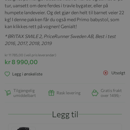
tur, uansett om dere ferdes i travle bygater, eller på
humpete landeveier. Og det gjør den helt til barnet veier 22
kg! I denne pakken får du også med Primo babystol, som
kan klikkes rett på vognen! Genialt!
* BRITAX SMILE 2, PriceRunner Sweden AB, Best i test
2016, 2017, 2018, 2019
kr 11 785,00
(veil.pris leverandør)
kr 8 990,00
Utsolgt
Legg i ønskeliste
Tilgjengelig
Gratis frakt
Rask levering
umiddelbart
over 1499,-
Legg til