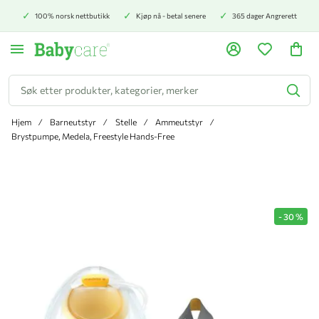
100% norsk nettbutikk
Kjøp nå - betal senere
365 dager Angrerett
Søk
Hjem
Barneutstyr
Stelle
Ammeutstyr
Brystpumpe, Medela, Freestyle Hands-Free
Hopp til slutten av bildegalleriet
-
30
%