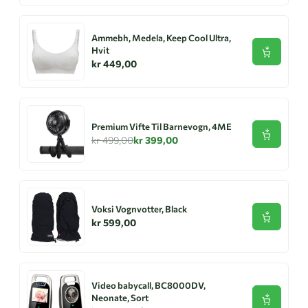
Ammebh, Medela, Keep Cool Ultra,
Hvit
Se produk
kr 449,00
Premium Vifte Til Barnevogn, 4ME
Se produk
kr 499,00
kr 399,00
Voksi Vognvotter, Black
Se produk
kr 599,00
Video babycall, BC8000DV,
Neonate, Sort
Se produk