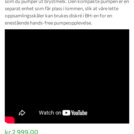
som du pumper ut brystmelk. Den kompakte pumpen er en
separat enhet som får plass i lommen, slik at våre lette
oppsamlingsskåler kan brukes diskré i BH-en for en
enestående hands-free pumpeopplevelse.
kr 2 999,00