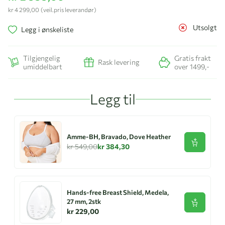
kr 4 299,00
(veil.pris leverandør)
Utsolgt
Legg i ønskeliste
Tilgjengelig
Gratis frakt
Rask levering
umiddelbart
over 1499,-
Legg til
Amme-BH, Bravado, Dove Heather
Se produk
kr 549,00
kr 384,30
Hands-free Breast Shield, Medela,
27 mm, 2stk
Se produk
kr 229,00