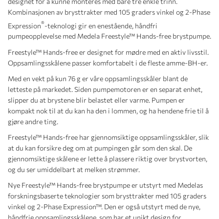
designet for å kunne monteres med bare tre enkle trinn.
Kombinasjonen av brysttrakter med 105 graders vinkel og 2-Phase
®
Expression
-teknologi gir en enestående, håndfri
pumpeopplevelse med Medela Freestyle™ Hands-free brystpumpe.
Freestyle™ Hands-free er designet for mødre med en aktiv livsstil.
Oppsamlingsskålene passer komfortabelt i de fleste amme-BH-er.
Med en vekt på kun 76 g er våre oppsamlingsskåler blant de
letteste på markedet. Siden pumpemotoren er en separat enhet,
slipper du at brystene blir belastet eller varme. Pumpen er
kompakt nok til at du kan ha den i lommen, og ha hendene frie til å
gjøre andre ting.
Freestyle™ Hands-free har gjennomsiktige oppsamlingsskåler, slik
at du kan forsikre deg om at pumpingen går som den skal. De
gjennomsiktige skålene er lette å plassere riktig over brystvorten,
og du ser umiddelbart at melken strømmer.
Nye Freestyle™ Hands-free brystpumpe er utstyrt med Medelas
forskningsbaserte teknologier som brysttrakter med 105 graders
vinkel og 2-Phase Expression™. Den er også utstyrt med de nye,
håndfrie oppsamlingsskålene, som har et unikt design for