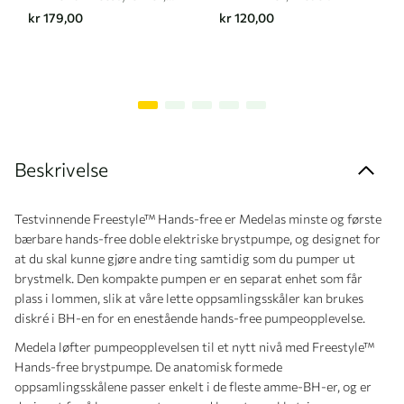
Medela
kr 179,00
kr 120,00
Beskrivelse
Testvinnende Freestyle™ Hands-free er Medelas minste og første
bærbare hands-free doble elektriske brystpumpe, og designet for
at du skal kunne gjøre andre ting samtidig som du pumper ut
brystmelk. Den kompakte pumpen er en separat enhet som får
plass i lommen, slik at våre lette oppsamlingsskåler kan brukes
diskré i BH-en for en enestående hands-free pumpeopplevelse.
Medela løfter pumpeopplevelsen til et nytt nivå med Freestyle™
Hands-free brystpumpe. De anatomisk formede
oppsamlingsskålene passer enkelt i de fleste amme-BH-er, og er