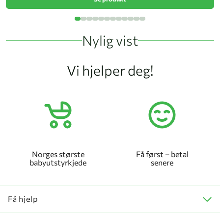
Nylig vist
Vi hjelper deg!
Norges største
Få først – betal
babyutstyrkjede
senere
Få hjelp