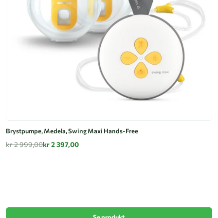
Brystpumpe, Medela, Swing Maxi Hands-Free
kr 2 999,00
kr 2 397,00
B
k
Se produkt