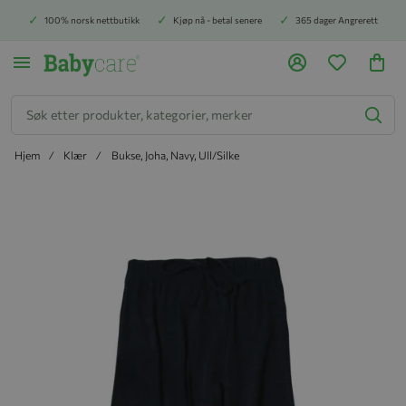
100% norsk nettbutikk
Kjøp nå - betal senere
365 dager Angrerett
Søk
Hjem
Klær
Bukse, Joha, Navy, Ull/Silke
Hopp til slutten av bildegalleriet