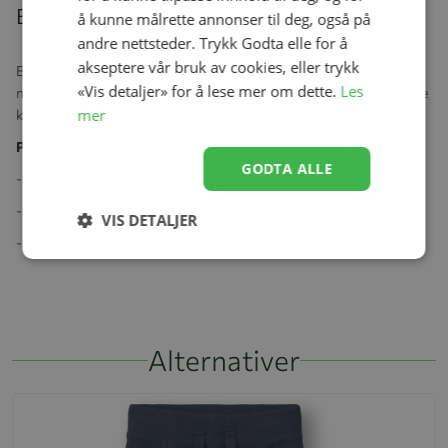
Beskrivelse
å kunne målrette annonser til deg, også på
andre nettsteder. Trykk Godta elle for å
akseptere vår bruk av cookies, eller trykk
Bukse med god strikk og knyting i midjen. En ekstra fin ullkvalitet
«Vis detaljer» for å lese mer om dette.
Les
med silke. Utrolig myk og med et litt skinnende uttrykk gjør denne
mer
kvaliteten ekstra fin og deilig.
Produktspesifikasjoner:
GODTA ALLE
- Oeko-tex 100
- 85% Ull
VIS DETALJER
- 15% Silke
Alternativer