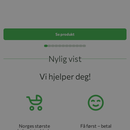
Bu
k
Se produkt
Nylig vist
Vi hjelper deg!
Norges største
Få først – betal