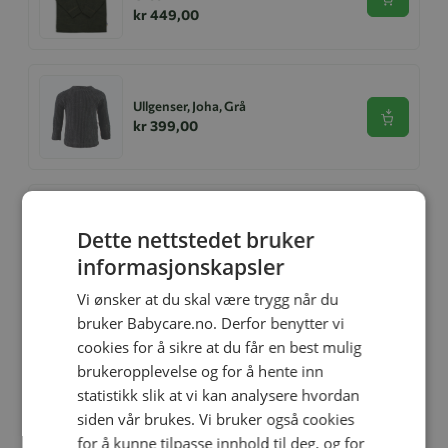
Se produk
kr 449,00
Ullgenser, Joha, Grå
Se produk
kr 399,00
Genser, Joha, Merinoull LS, Warm
Dette nettstedet bruker
Brown
Se produk
kr 449,00
informasjonskapsler
Vi ønsker at du skal være trygg når du
bruker Babycare.no. Derfor benytter vi
cookies for å sikre at du får en best mulig
Genser, Joha, Ull, Warm Brown
Se produk
kr 449,00
brukeropplevelse og for å hente inn
statistikk slik at vi kan analysere hvordan
siden vår brukes. Vi bruker også cookies
for å kunne tilpasse innhold til deg, og for