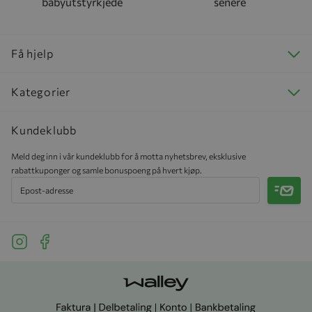
babyutstyrkjede
senere
Få hjelp
Kategorier
Kundeklubb
Meld deg inn i vår kundeklubb for å motta nyhetsbrev, eksklusive
rabattkuponger og samle bonuspoeng på hvert kjøp.
Meld 
See our Instagram
See our Facebook