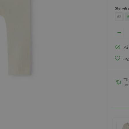
Størrels
62
På
Leg
Til
um