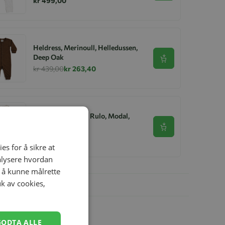
kr 499,00
Heldress, Merinoull, Helledussen,
Deep Oak
Se produkt
kr 439,00
kr 263,40
MarMar Heldress Rulo, Modal,
Trains
Se produkt
kr 519,00
es for å sikre at
nalysere hvordan
r å kunne målrette
uk av cookies,
GODTA ALLE