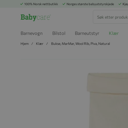
100% Norsk nettbutikk
Norges største babyutstyrskjede
Kjø
Søk
Barnevogn
Bilstol
Barneutstyr
Klær
Hjem
Klær
Bukse, MarMar, Wool Rib, Piva, Natural
Hopp til slutten av bildegalleriet