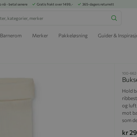
p nå - betal senere
Gratis frakt over 1499,-
365-dagers returrett
Barnerom
Merker
Pakkeløsning
Guider & Inspiras
100-662
Bukse
Hold b
ribbes
og luf
mot ba
som de
kr 2