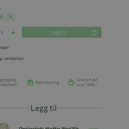
e
68
74
Legg til
 lager
g i ønskeliste
gjengelig
Gratis frakt
Rask levering
iddelbart
over 1499,-
Legg til
Omslagsbody, MarMar, Wool Rib,