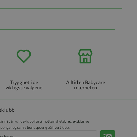
Trygghet i de
Alltid en Babycare
viktigste valgene
i nærheten
eklubb
 inn i vår kundeklubb for å motta nyhetsbrev, eksklusive
ponger og samle bonuspoeng på hvert kjøp.