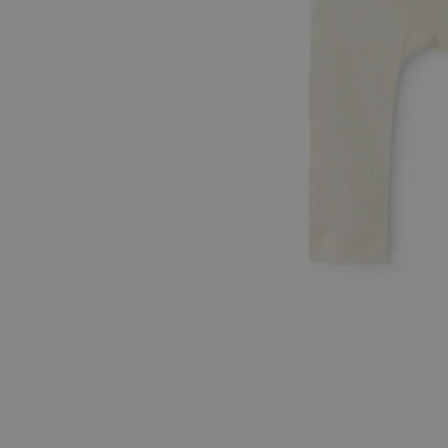
Hopp til begynnelsen av bildegalleriet