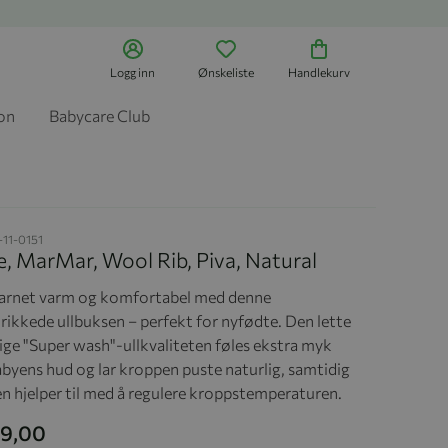
Logg inn
Ønskeliste
Handlekurv
jon
Babycare Club
-11-0151
, MarMar, Wool Rib, Piva, Natural
arnet varm og komfortabel med denne
trikkede ullbuksen – perfekt for nyfødte. Den lette
tige "Super wash"-ullkvaliteten føles ekstra myk
byens hud og lar kroppen puste naturlig, samtidig
n hjelper til med å regulere kroppstemperaturen.
99,00