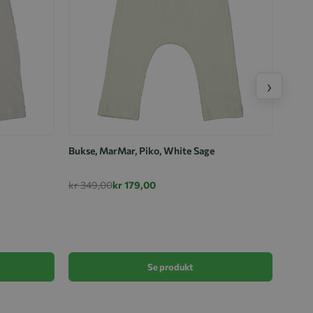
›
Bukse, MarMar, Piko, White Sage
kr 349,00
kr 179,00
Bukse
kr 38
Se produkt