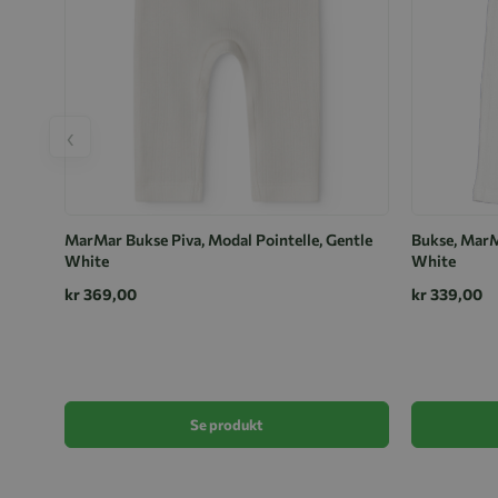
‹
MarMar Bukse Piva, Modal Pointelle, Gentle
Bukse, MarMa
White
White
kr 369,00
kr 339,00
Se produkt