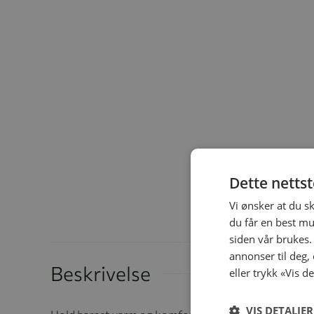
Dette netts
Vi ønsker at du s
du får en best mu
siden vår brukes.
annonser til deg,
Beskrivelse
eller trykk «Vis d
VIS DETALJER