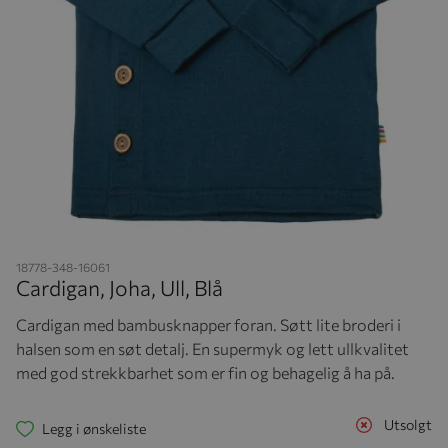
Hopp til begynnelsen av bildegalleriet
18778-348-16061
Cardigan, Joha, Ull, Blå
Cardigan med bambusknapper foran. Søtt lite broderi i
halsen som en søt detalj. En supermyk og lett ullkvalitet
med god strekkbarhet som er fin og behagelig å ha på.
Utsolgt
Legg i ønskeliste