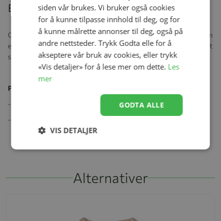
Beskrivelse
siden vår brukes. Vi bruker også cookies
for å kunne tilpasse innhold til deg, og for
å kunne målrette annonser til deg, også på
Cardigan med bambusknapper foran. Søtt lite broderi i halsen som
andre nettsteder. Trykk Godta elle for å
en søt detalj. En supermyk og lett ullkvalitet med god strekkbarhet
akseptere vår bruk av cookies, eller trykk
som er fin og behagelig å ha på.
«Vis detaljer» for å lese mer om dette.
Les
mer
Produktspesifikasjoner:
- 100% merinoull
GODTA ALLE
- Oeko-tex 100-merket.
VIS DETALJER
Alternativer