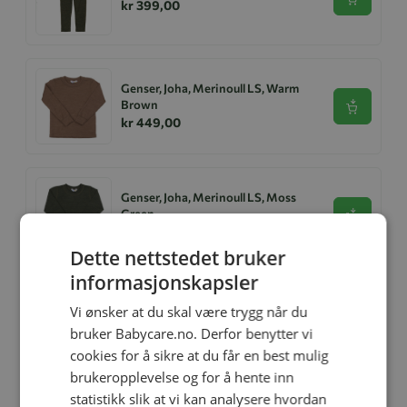
Se produk
kr 399,00
Genser, Joha, Merinoull LS, Warm
Brown
Se produk
kr 449,00
Genser, Joha, Merinoull LS, Moss
Green
Se produk
kr 449,00
Dette nettstedet bruker
informasjonskapsler
Vi ønsker at du skal være trygg når du
Ullgenser, Joha, Grå
Se produk
bruker Babycare.no. Derfor benytter vi
kr 399,00
cookies for å sikre at du får en best mulig
brukeropplevelse og for å hente inn
statistikk slik at vi kan analysere hvordan