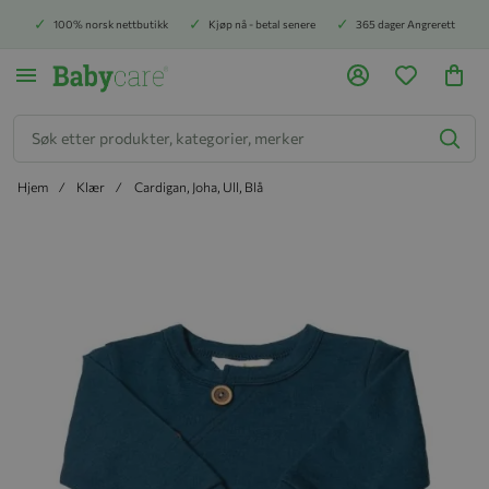
100% norsk nettbutikk
Kjøp nå - betal senere
365 dager Angrerett
Søk
Hjem
Klær
Cardigan, Joha, Ull, Blå
Hopp til slutten av bildegalleriet