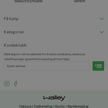
babyutstyrkjede
senere
Få hjelp
Kategorier
Kundeklubb
Meld deg inn i vår kundeklubb for å motta nyhetsbrev, eksklusive
rabattkuponger og samle bonuspoeng på hvert kjøp.
Meld 
See our Instagram
See our Facebook