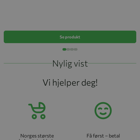
W
k
Se produkt
Nylig vist
Vi hjelper deg!
Norges største
Få først – betal