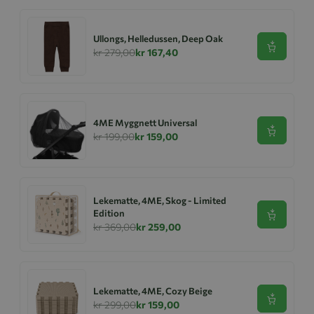
Ullongs, Helledussen, Deep Oak
Se produk
kr 279,00
kr 167,40
4ME Myggnett Universal
Se produk
kr 199,00
kr 159,00
Lekematte, 4ME, Skog - Limited
Edition
Se produk
kr 369,00
kr 259,00
Lekematte, 4ME, Cozy Beige
Se produk
kr 299,00
kr 159,00