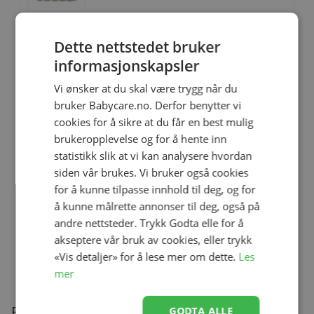
Dette nettstedet bruker
Lekematte, 4ME, Hav - Limited
informasjonskapsler
Edition
Se produk
kr 369,00
kr 229,00
Vi ønsker at du skal være trygg når du
bruker Babycare.no. Derfor benytter vi
cookies for å sikre at du får en best mulig
brukeropplevelse og for å hente inn
Ullbody, Helledussen, Deep Oak
statistikk slik at vi kan analysere hvordan
Se produk
kr 279,00
kr 167,40
siden vår brukes. Vi bruker også cookies
for å kunne tilpasse innhold til deg, og for
å kunne målrette annonser til deg, også på
andre nettsteder. Trykk Godta elle for å
Ullongs, Helledussen, Navy
akseptere vår bruk av cookies, eller trykk
Se produk
kr 279,00
kr 167,40
«Vis detaljer» for å lese mer om dette.
Les
mer
Beskrivelse
GODTA ALLE