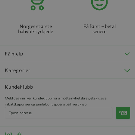
Norges største
Få først – betal
babyutstyrkjede
senere
Få hjelp
Kategorier
Kundeklubb
Meld deg inn i vår kundeklubb for å motta nyhetsbrev, eksklusive
rabattkuponger og samle bonuspoeng på hvert kjøp.
Meld 
See our Instagram
See our Facebook