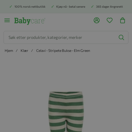
100% norsk nettbutikk
Kjøp nå - betal senere
365 dager Angrerett
Søk
Hjem
Klær
Celavi - Stripete Bukse - Elm Green
Hopp til slutten av bildegalleriet