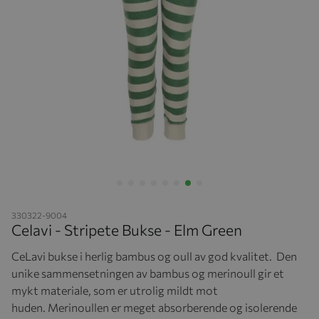
Hopp til begynnelsen av bildegalleriet
330322-9004
Celavi - Stripete Bukse - Elm Green
CeLavi bukse i herlig bambus og oull av god kvalitet. Den
unike sammensetningen av bambus og merinoull gir et
mykt materiale, som er utrolig mildt mot
huden. Merinoullen er meget absorberende og isolerende