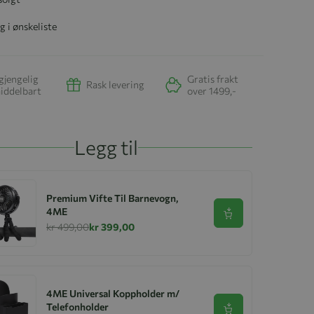
g i ønskeliste
gjengelig
Gratis frakt
Rask levering
iddelbart
over 1499,-
Legg til
Premium Vifte Til Barnevogn,
4ME
Se produkt
kr 499,00
kr 399,00
4ME Universal Koppholder m/
Telefonholder
Se produkt