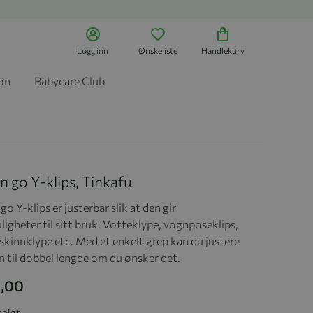
Logg inn
Ønskeliste
Handlekurv
jon
Babycare Club
n go Y-klips, Tinkafu
go Y-klips er justerbar slik at den gir
igheter til sitt bruk. Votteklype, vognposeklips,
kinnklype etc. Med et enkelt grep kan du justere
n til dobbel lengde om du ønsker det.
9,00
solgt