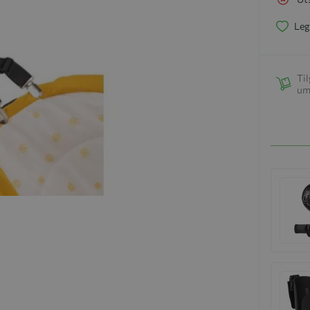
Leg
Til
um