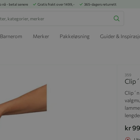
p nå - betal senere
Gratis frakt over 1499,-
365-dagers returrett
Barnerom
Merker
Pakkeløsning
Guider & Inspiras
359
Clip´
Clip´n 
valgmul
lammes
lengde
kr 9
Ut