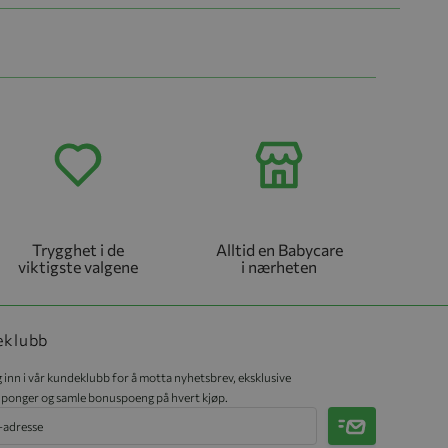
Trygghet i de
Alltid en Babycare
viktigste valgene
i nærheten
eklubb
 inn i vår kundeklubb for å motta nyhetsbrev, eksklusive
ponger og samle bonuspoeng på hvert kjøp.