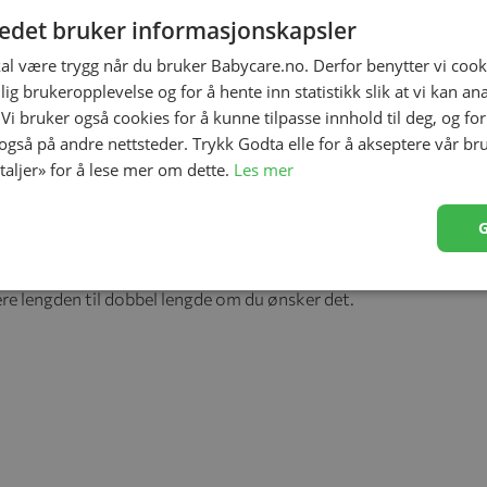
tedet bruker informasjonskapsler
kal være trygg når du bruker Babycare.no. Derfor benytter vi cooki
lig brukeropplevelse og for å hente inn statistikk slik at vi kan a
 Vi bruker også cookies for å kunne tilpasse innhold til deg, og fo
 også på andre nettsteder. Trykk Godta elle for å akseptere vår br
etaljer» for å lese mer om dette.
Les mer
gheter til sitt bruk. Votteklype, vognposeklips,
re lengden til dobbel lengde om du ønsker det.