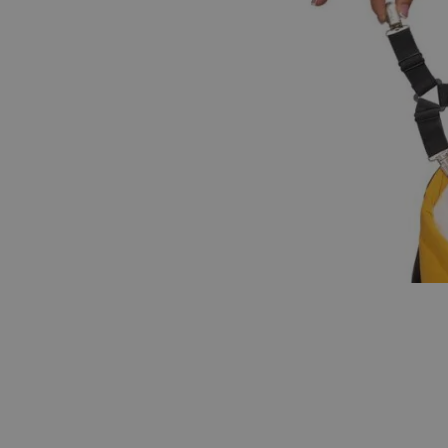
Hopp til begynnelsen av bildegalleriet