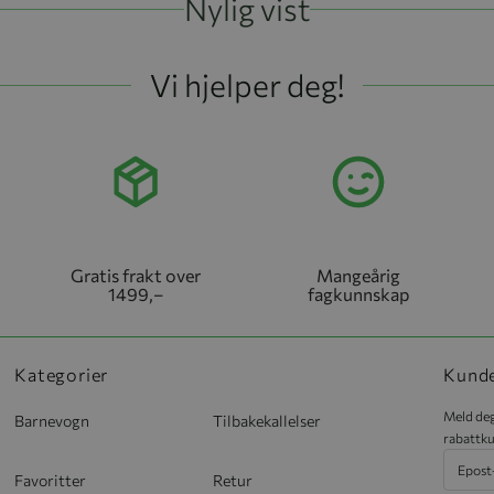
Nylig vist
Vi hjelper deg!
Gratis frakt over
Mangeårig
1499,–
fagkunnskap
Kategorier
Kund
Meld deg
Barnevogn
Tilbakekallelser
rabattku
Favoritter
Retur