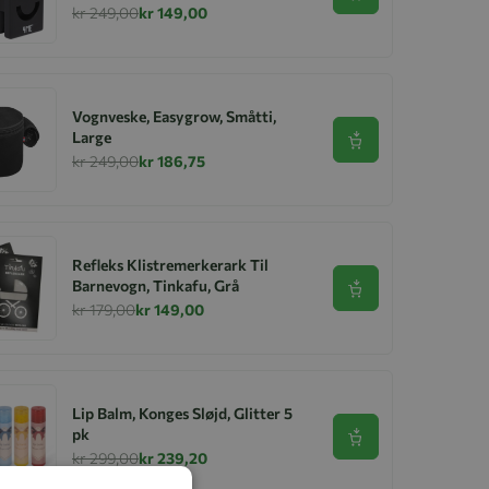
kr 249,00
kr 149,00
Vognveske, Easygrow, Småtti,
Large
Se produkt
kr 249,00
kr 186,75
Refleks Klistremerkerark Til
Barnevogn, Tinkafu, Grå
Se produkt
kr 179,00
kr 149,00
Lip Balm, Konges Sløjd, Glitter 5
pk
Se produkt
kr 299,00
kr 239,20