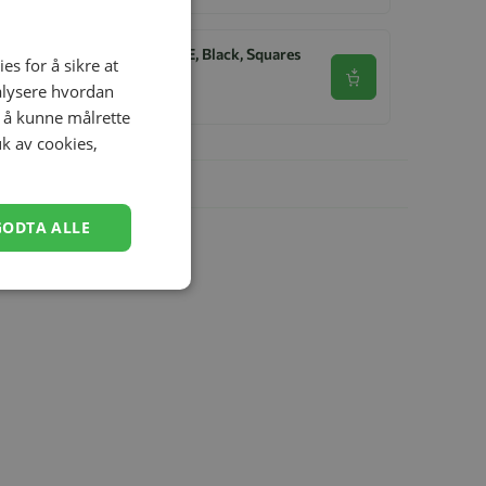
Håndvarmer, 4ME, Black, Squares
es for å sikre at
Fur
Se produkt
nalysere hvordan
kr 399,00
r å kunne målrette
uk av cookies,
GODTA ALLE