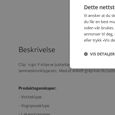
Dette netts
Vi ønsker at du s
du får en best mu
siden vår brukes.
annonser til deg,
eller trykk «Vis d
Beskrivelse
VIS DETALJER
Clip´n go Y-klips er justerbar slik at den gir valgmuli
lammeskinnklype etc. Med et enkelt grep kan du juste
Produktegenskaper:
- Votteklype
- Vognposeklype
- Lakenstrammer