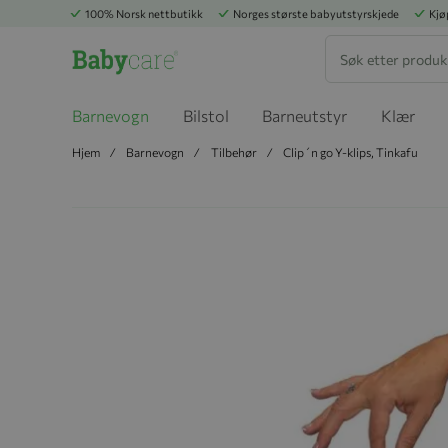
100% Norsk nettbutikk
Norges største babyutstyrskjede
Kjø
Søk
Barnevogn
Bilstol
Barneutstyr
Klær
Hjem
Barnevogn
Tilbehør
Clip´n go Y-klips, Tinkafu
Hopp til slutten av bildegalleriet