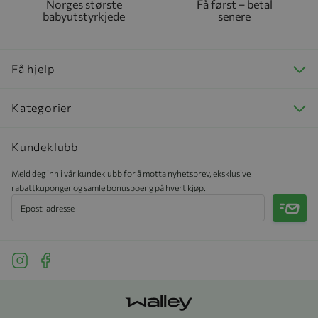
Norges største
Få først – betal
babyutstyrkjede
senere
Få hjelp
Kategorier
Kundeklubb
Meld deg inn i vår kundeklubb for å motta nyhetsbrev, eksklusive
rabattkuponger og samle bonuspoeng på hvert kjøp.
Meld 
See our Instagram
See our Facebook