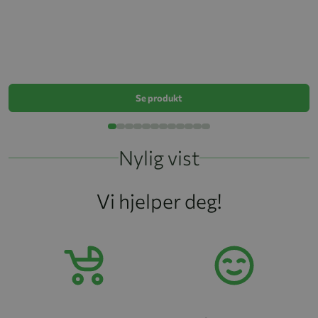
Cy
k
Se produkt
Nylig vist
Vi hjelper deg!