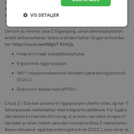
vesentlig ved en eventuell sidekollisjon. For at det skal være
enklere å få barnet inn og ut av bilen, kan setet svinges mot
VIS DETALJER
dørsiden på bilen takket være den nyskapende Base Z-
rotasjonsmekanismen. (Base Z selges separat)
Dersom du ikke har base Z tilgjengelig, så kan denne babystolen
enkelt beltemonteres i bilens ordinære belter. Se gjerne hvordan
her:
https://youtu.be/dWgbT-XVXQs
Integrert lineær sidestøtbeskyttelse
Ergonomisk ligge-posisjon
180 ° rotasjonsmekanisme inkludert kjøreretningskontroll
(D.D.C.)
Ekstra stor kalesje med UPF50+.
Cloud Z i-Size kan justeres til liggeposisjon utenfor bilen, og har 11
lettanpassede nakkestøtter med integrerte seleførere. For å gjøre
det lettere å ta barnet ditt inn og ut av bilen, kan setet svinges til
dørsiden av bilen, takket være den innovative Base Z-mekanismen.
Basen inkluderer også kjøreretningskontroll (D.D.C.), som sikrer at