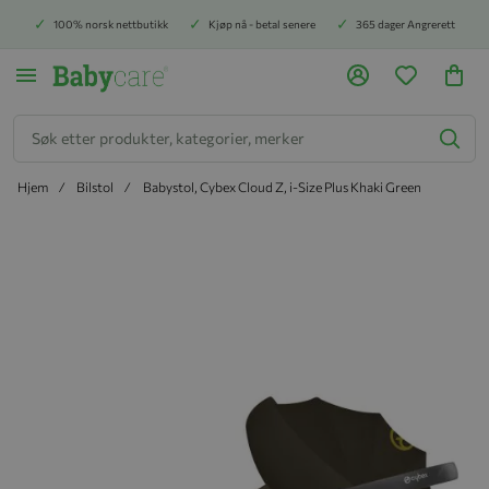
100% norsk nettbutikk
Kjøp nå - betal senere
365 dager Angrerett
Søk
Hjem
Bilstol
Babystol, Cybex Cloud Z, i-Size Plus Khaki Green
Hopp til slutten av bildegalleriet