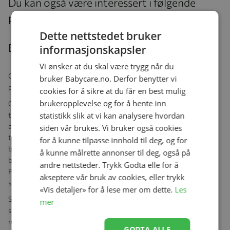
Du kan også være interessert i følgende
produkter
Dette nettstedet bruker
Beskrivelse
informasjonskapsler
Vi ønsker at du skal være trygg når du
Cloud Z Plus i-Size er den naturlige etterfølgeren til det
bruker Babycare.no. Derfor benytter vi
prisbelønte Cloud Q-konseptet, og det er nå 15 % lettere enn før.
cookies for å sikre at du får en best mulig
brukeropplevelse og for å hente inn
Cybex er ledende innen innovative barnesikkerhetsprodukter
statistikk slik at vi kan analysere hvordan
tilpasset urbane livsstiler og moderne foreldre. Cybex er en
anerkjent leder innen barnesikkerhet, med merkets innovative
siden vår brukes. Vi bruker også cookies
tilnærming som fører til flere priser for deres banebrytende
for å kunne tilpasse innhold til deg, og for
bilseter og barnevogner. Over Cybexs omfattende utvalg av
å kunne målrette annonser til deg, også på
barnevogner, bilseter og bærere er merkets DSF Innovation
andre nettsteder. Trykk Godta elle for å
Principle tydelig: kombinasjonen av unik design, uovertruffen
akseptere vår bruk av cookies, eller trykk
sikkerhet og kvalitet og intelligent funksjonalitet.
«Vis detaljer» for å lese mer om dette.
Les
Spedbarnssetet er utstyrt med optimalisert
mer
sidekollisjonsbeskyttelse (L.S.P.) Et system som – i kombinasjon
med det energiabsorberende skallet – øker ditt barns sikkerhet
GODTA ALLE