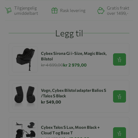
Tilgjengelig
Gratis frakt
Rask levering
umiddelbart
over 1499,-
Legg til
Cybex Sirona Gi i-Size, Magic Black,
Bilstol
Se produk
kr 4 699,00
kr 2 979,00
Vogn, Cybex Bilstol adapter Balios S
/Talos S Black
Se produk
kr 549,00
Cybex Talos S Lux, Moon Black +
Cloud T og Base T
Se produk