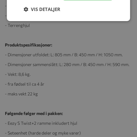
- Fjæring på fire hjul
VIS DETALJER
- Integrert støtfangerstang og benstøtte
- Terrenghjul
Produktspesifikasjoner:
- Dimensjoner utfoldet: L: 805 mm / B: 450 mm / H: 1050 mm.
- Dimensjoner sammenslått: L: 280 mm / B: 450 mm / H: 590 mm.
- Vekt: 8,6 kg.
- fra fødsel til ca 4 år
- maks vekt 22 kg
Følgende følger med i pakken:
- Eezy S Twist+2 ramme inkludert hjul
- Seteenhet (harde deler og myke varer)