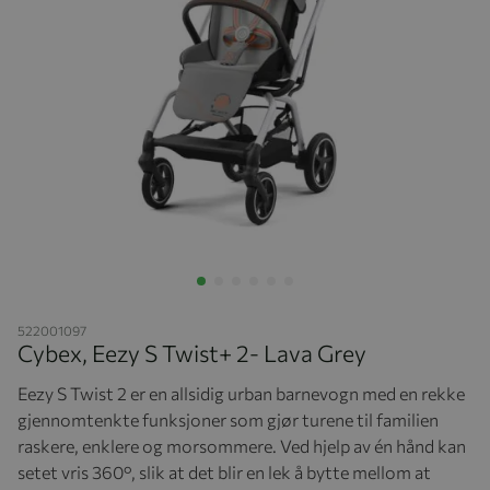
Hopp til begynnelsen av bildegalleriet
522001097
Cybex, Eezy S Twist+ 2- Lava Grey
Eezy S Twist 2 er en allsidig urban barnevogn med en rekke
gjennomtenkte funksjoner som gjør turene til familien
raskere, enklere og morsommere. Ved hjelp av én hånd kan
setet vris 360°, slik at det blir en lek å bytte mellom at