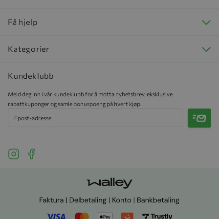
Få hjelp
Kategorier
Kundeklubb
Meld deg inn i vår kundeklubb for å motta nyhetsbrev, eksklusive
rabattkuponger og samle bonuspoeng på hvert kjøp.
Meld 
See our Instagram
See our Facebook