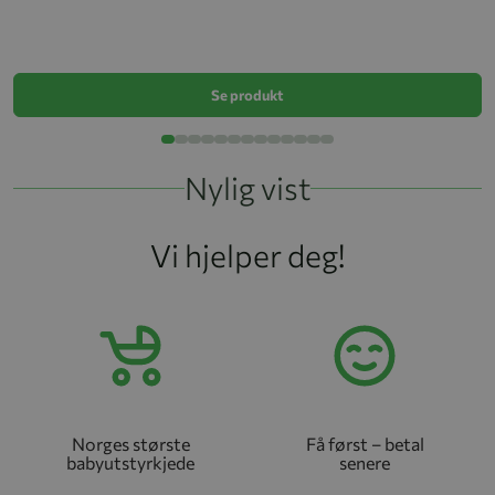
Vo
k
Se produkt
Nylig vist
Vi hjelper deg!
Norges største
Få først – betal
babyutstyrkjede
senere