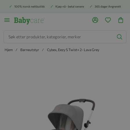
100% norsk nettbutikk
Kjøp nå - betal senere
365 dager Angrerett
Søk
Hjem
Barneutstyr
Cybex, Eezy S Twist+ 2- Lava Grey
Hopp til slutten av bildegalleriet