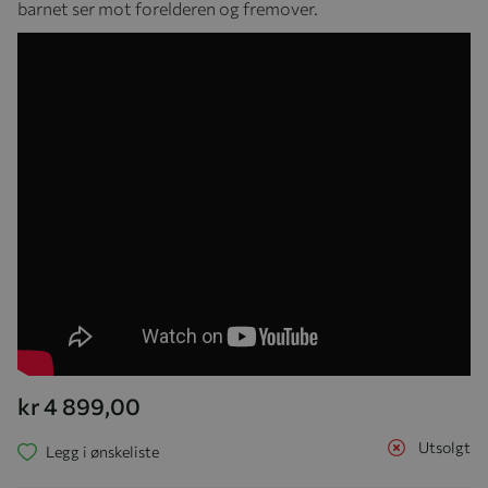
barnet ser mot forelderen og fremover.
kr 4 899,00
Utsolgt
Legg i ønskeliste