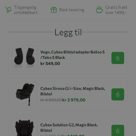
Tilgjengelig
Gratis frakt
Rask levering
umiddelbart
over 1499,-
Legg til
Vogn, Cybex Bilstol adapter Balios S
/Talos S Black
Se produk
kr 549,00
Cybex Sirona Gi i-Size, Magic Black,
Bilstol
Se produk
kr 4 699,00
kr 2 979,00
Cybex Solution G2, Magic Black,
Bilstol
Se produk