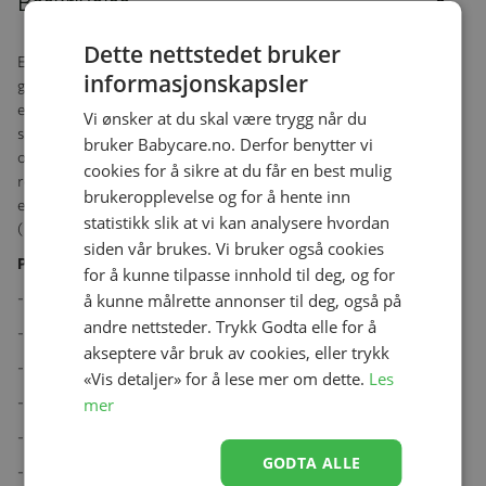
Beskrivelse
Dette nettstedet bruker
Eezy S Twist 2 er en allsidig urban barnevogn med en rekke
informasjonskapsler
gjennomtenkte funksjoner som gjør turene til familien raskere,
enklere og morsommere. Ved hjelp av én hånd kan setet vris 360°,
Vi ønsker at du skal være trygg når du
slik at det blir en lek å bytte mellom at barnet ser mot forelderen
bruker Babycare.no. Derfor benytter vi
og fremover. Siden Eezy S Twist 2S er en del av SLine 4-i-1
cookies for å sikre at du får en best mulig
reisesystem, kan den også brukes med en Cot S, en Cocoon S eller
brukeropplevelse og for å hente inn
et CYBEX spedbarnssete – ende større valgfrihet på turen videre.
statistikk slik at vi kan analysere hvordan
( Selges separat)
siden vår brukes. Vi bruker også cookies
Produktegenskaper:
for å kunne tilpasse innhold til deg, og for
- 360° foreldre- og frontvendt
å kunne målrette annonser til deg, også på
andre nettsteder. Trykk Godta elle for å
- Kompakt Enhåndsfolding
akseptere vår bruk av cookies, eller trykk
- Ergonomisk liggende flat stilling
«Vis detaljer» for å lese mer om dette.
Les
- Reisesystem
mer
- XXL solseil
GODTA ALLE
- Justerbar benstøtte