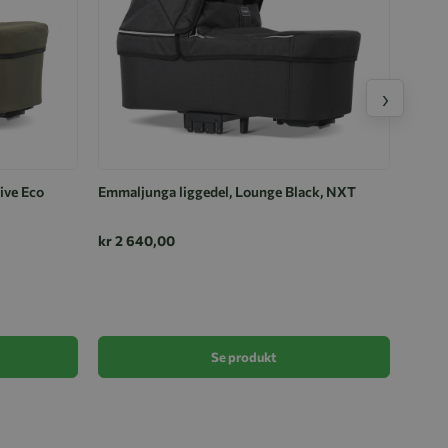
›
ive Eco
Emmaljunga liggedel, Lounge Black, NXT
kr 2 640,00
Ligged
kr 1 
Se produkt