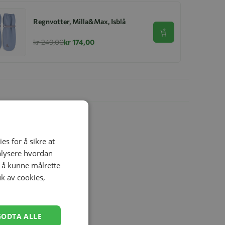
Regnvotter, Milla&Max, Isblå
Se produkt
kr 249,00
kr 174,00
es for å sikre at
nalysere hvordan
r å kunne målrette
uk av cookies,
GODTA ALLE