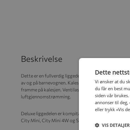
Beskrivelse
Dette netts
Dette er en fullverdig liggedel som tilbyr komfort. Bæ
Vi ønsker at du s
av og på barnevognen. Kalesjen reguleres med to tryk
du får en best mu
framme på kalesjen. Ventilasjonsnett i kalesjen, og i t
siden vår brukes.
luftgjennomstrømming.
annonser til deg,
eller trykk «Vis d
Deluxe liggedelen er kompitabel med: City Select LUX, 
City Mini, City Mini 4W og Summit X3.
VIS DETALJER