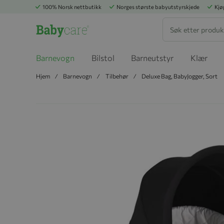
100% Norsk nettbutikk
Norges største babyutstyrskjede
Kjø
Søk
Barnevogn
Bilstol
Barneutstyr
Klær
Hjem
Barnevogn
Tilbehør
Deluxe Bag, BabyJogger, Sort
Hopp til slutten av bildegalleriet