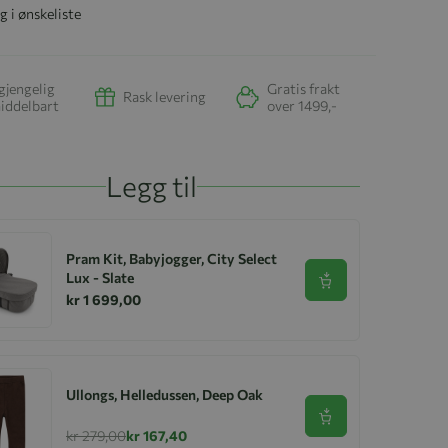
g i ønskeliste
gjengelig
Gratis frakt
Rask levering
iddelbart
over 1499,-
Legg til
Pram Kit, Babyjogger, City Select
Lux - Slate
Se produkt
kr 1 699,00
Ullongs, Helledussen, Deep Oak
Se produkt
kr 279,00
kr 167,40