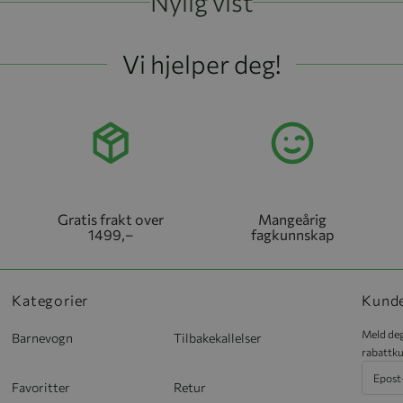
Nylig vist
Vi hjelper deg!
Gratis frakt over
Mangeårig
1499,–
fagkunnskap
Kategorier
Kund
Meld deg
Barnevogn
Tilbakekallelser
rabattku
Favoritter
Retur