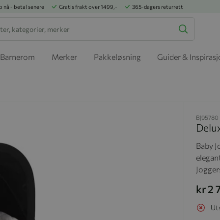
p nå - betal senere
Gratis frakt over 1499,-
365-dagers returrett
Barnerom
Merker
Pakkeløsning
Guider & Inspiras
BJ95780
Delux
Baby J
elegan
Jogger
kr 2
Ut