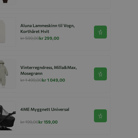
Aluna Lammeskinn til Vogn,
Korthåret Hvit
Se produkt
kr 599,00
kr 299,00
Vinterregndress, Milla&Max,
Mosegrønn
Se produkt
kr 1 499,00
kr 1 049,00
4ME Myggnett Universal
Se produkt
kr 199,00
kr 159,00