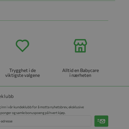
Trygghet i de
Alltid en Babycare
viktigste valgene
i nærheten
eklubb
 inn i vår kundeklubb for å motta nyhetsbrev, eksklusive
ponger og samle bonuspoeng på hvert kjøp.
Meld på