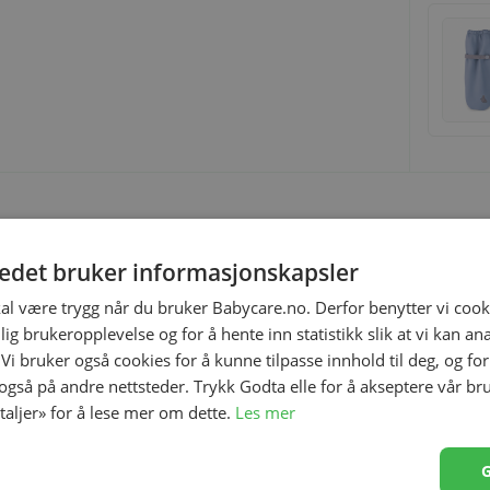
tedet bruker informasjonskapsler
rehåndtak i kalesjen for å forenkle når liggedelen klikkes
kal være trygg når du bruker Babycare.no. Derfor benytter vi cooki
knapper på siden og har også en ekstra solbeskyttelse
lig brukeropplevelse og for å hente inn statistikk slik at vi kan a
illegg ventilajonshull i bunn for optimal
 Vi bruker også cookies for å kunne tilpasse innhold til deg, og fo
 også på andre nettsteder. Trykk Godta elle for å akseptere vår br
etaljer» for å lese mer om dette.
Les mer
City Premier og City Select, City Elite, City Mini GT,