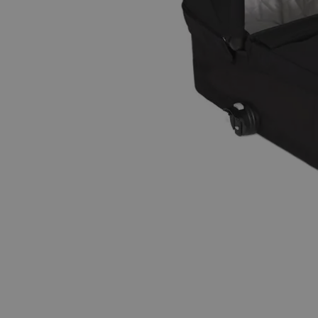
Hopp til begynnelsen av bildegalleriet