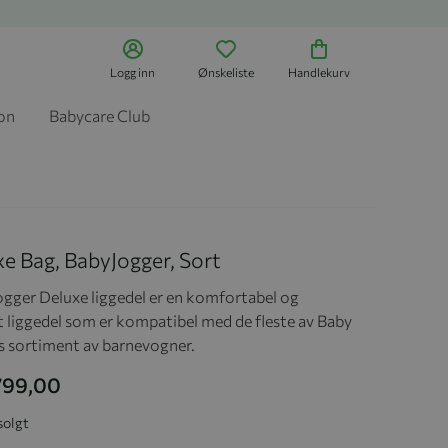
Logg inn
Ønskeliste
Handlekurv
jon
Babycare Club
e Bag, BabyJogger, Sort
ogger Deluxe liggedel er en komfortabel og
t liggedel som er kompatibel med de fleste av Baby
s sortiment av barnevogner.
 799,00
solgt