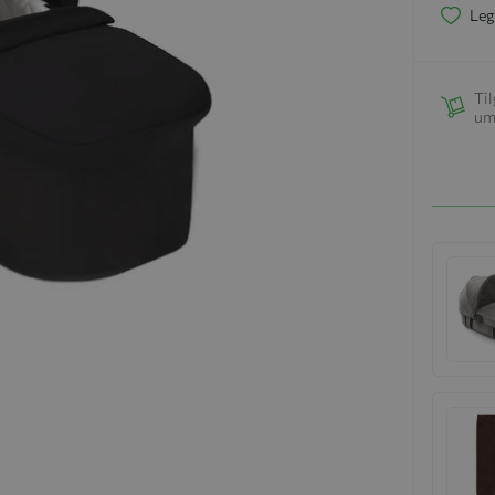
Leg
Til
um